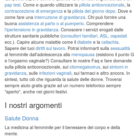
pap test
. Come e quando utilizzare la
pillola anticoncezionale
, la
contraccezione di emergenza
e la
pillola del giorno dopo
. Dove e
come fare una
interruzione di gravidanza
. Chi può fornire una
buona
assistenza al parto o al puerperio
. Comprendere
l'ipertensione in gravidanza
. Conoscere i servizi erogati dalle
strutture sanitarie pubbliche (
consultori familiari, ASL, ospedali
ecc.). Capire alcune malattie come il
diabete
e la
celiachia
.
Sapere dei tuoi
diritti sul lavoro
. Potrai informarti sulla
sessualità
al femminile dall'adolescenza alla
menopausa
(esistono il punto G
e l'orgasmo vaginale?) Consultare le nostre Faq e fare domande
sulla pillola anticoncezionale, sul
citomegalovirus
, sui
sintomi in
gravidanza
, sulle
infezioni vaginali
, sui farmaci e altro ancora. In
sintesi, tutto ciò che riguarda la salute delle donne. Troverai
sempre aiuto gratis grazie ad un numero telefonico sempre
"aperto", anche nei giorni festivi.
I nostri argomenti
Salute Donna
La medicina al femminile per il benessere del corpo e della
mente.