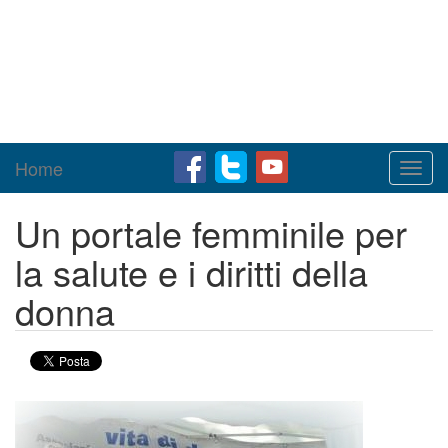
Home
Toggl
navig
Un portale femminile per
la salute e i diritti della
donna