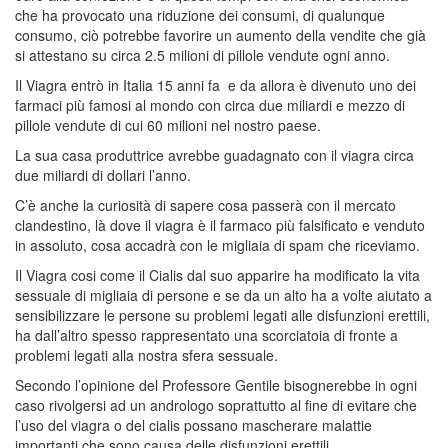
che ha provocato una riduzione dei consumi, di qualunque
consumo, ciò potrebbe favorire un aumento della vendite che già
si attestano su circa 2.5 milioni di pillole vendute ogni anno.
Il Viagra entrò in Italia 15 anni fa e da allora è divenuto uno dei
farmaci più famosi al mondo con circa due miliardi e mezzo di
pillole vendute di cui 60 milioni nel nostro paese.
La sua casa produttrice avrebbe guadagnato con il viagra circa
due miliardi di dollari l’anno.
C’è anche la curiosità di sapere cosa passerà con il mercato
clandestino, là dove il viagra è il farmaco più falsificato e venduto
in assoluto, cosa accadrà con le migliaia di spam che riceviamo.
Il Viagra cosi come il Cialis dal suo apparire ha modificato la vita
sessuale di migliaia di persone e se da un alto ha a volte aiutato a
sensibilizzare le persone su problemi legati alle disfunzioni erettili,
ha dall’altro spesso rappresentato una scorciatoia di fronte a
problemi legati alla nostra sfera sessuale.
Secondo l’opinione del Professore Gentile bisognerebbe in ogni
caso rivolgersi ad un andrologo soprattutto al fine di evitare che
l’uso del viagra o del cialis possano mascherare malattie
importanti che sono causa delle disfunzioni erettili.