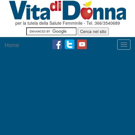
per la tutela della Salute Femminile - Tel. 366/3540689
Home
Toggl
navig