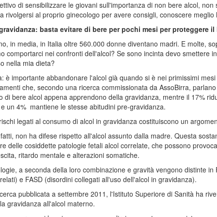
iettivo di sensibilizzare le giovani sull'importanza di non bere alcol, 
e a rivolgersi al proprio ginecologo per avere consigli, conoscere meglio
 gravidanza: basta evitare di bere per pochi mesi per proteggere i
o, in media, in Italia oltre 560.000 donne diventano madri. E molte, so
 comportarci nei confronti dell'alcol? Se sono incinta devo smettere in
 nella mia dieta?
: è importante abbandonare l'alcol già quando si è nei primissimi mesi
menti che, secondo una ricerca commissionata da AssoBirra, parlano 
 di bere alcol appena apprendono della gravidanza, mentre il 17% ridu
o e un 4% mantiene le stesse abitudini pre-gravidanza.
i rischi legati al consumo di alcol in gravidanza costituiscono un argomen
 infatti, non ha difese rispetto all'alcol assunto dalla madre. Questa sos
ere delle cosiddette patologie fetali alcol correlate, che possono provo
escita, ritardo mentale e alterazioni somatiche.
ologie, a seconda della loro combinazione e gravità vengono distinte in F
relati) e FASD (disordini collegati all'uso dell'alcol in gravidanza).
icerca pubblicata a settembre 2011, l'Istituto Superiore di Sanità ha rivel
la gravidanza all'alcol materno.