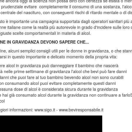
e ancora oggi la scienza non possa dirci con certezza se esista o men
ne prudenziale evitare completamente il consumo di una sostanza, l'alc
centrale del nascituro, con conseguenti rischi di ritardo mentale o di d
to è importante una campagna supportata dagli operatori sanitari più auto
nne italiane come la realtà più autorevole in grado d'incidere sulle loro
 giuste scelte comportamentali in materia di alcol.
NE IN GRAVIDANZA DEVONO SAPERE CHE...
fine, alcuni semplici consigli utili per le donne in gravidanza, o che s
rsi in questo importante e delicato momento della propria vita:
re alcol in gravidanza può danneggiare il bambino che nascerà
à nelle prime settimane di gravidanza l'alcol che bevi può fare danni
danni che puoi fare al tuo bambino bevendo alcol non sono curabili
on consumando alcol puoi evitare completamente questi danni
ssuna dose di alcol è considerata sicura durante la gravidanza
 hai già consumato alcol durante la gravidanza non continuare a farloSe
col
iori informazioni: www.sigo.it - www.beviresponsabile.it