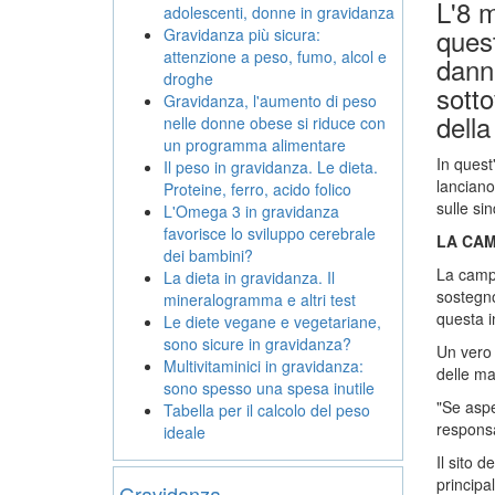
L'8 m
adolescenti, donne in gravidanza
ques
Gravidanza più sicura:
attenzione a peso, fumo, alcol e
danni
droghe
sotto
Gravidanza, l'aumento di peso
della
nelle donne obese si riduce con
un programma alimentare
In quest
Il peso in gravidanza. Le dieta.
lanciano
Proteine, ferro, acido folico
sulle si
L'Omega 3 in gravidanza
favorisce lo sviluppo cerebrale
LA CA
dei bambini?
La campa
La dieta in gravidanza. Il
sostegno
mineralogramma e altri test
questa in
Le diete vegane e vegetariane,
sono sicure in gravidanza?
Un vero 
Multivitaminici in gravidanza:
delle m
sono spesso una spesa inutile
"Se aspe
Tabella per il calcolo del peso
responsa
ideale
Il sito 
principa
Gravidanza