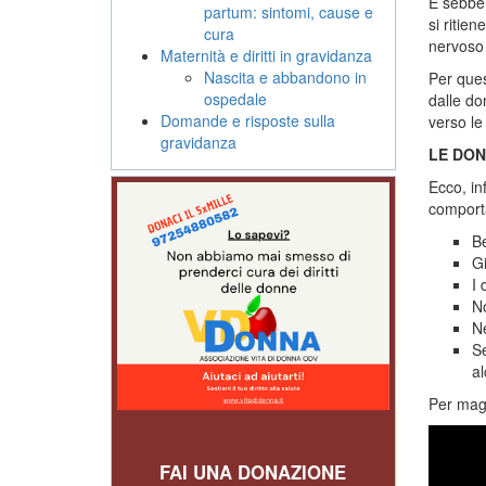
E sebben
partum: sintomi, cause e
si ritie
cura
nervoso 
Maternità e diritti in gravidanza
Nascita e abbandono in
Per ques
ospedale
dalle do
Domande e risposte sulla
verso le
gravidanza
LE DON
Ecco, in
comporta
Be
Gi
I 
N
Ne
Se
al
Per magg
FAI UNA DONAZIONE