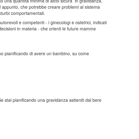
o una quantità minima di alcol sicura in gravidanza,
ol appunto, che potrebbe creare problemi al sistema
isturbi comportamentali.
revoli e competenti - i ginecologi e ostetrici, indicati
 decisioni in materia - che orienti le future mamme
tanno pianificando di avere un bambino, su come
 stai pianificando una gravidanza astieniti dal bere