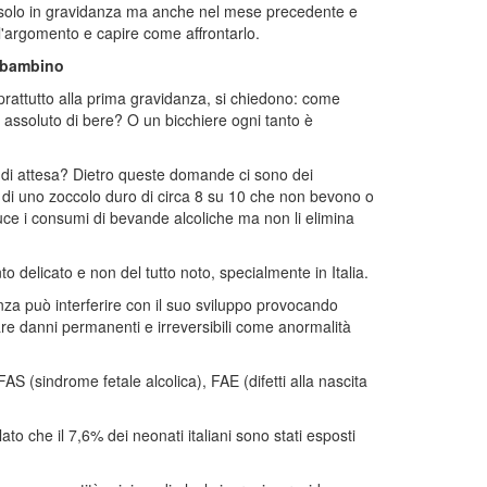
non solo in gravidanza ma anche nel mese precedente e
 l'argomento e capire come affrontarlo.
l bambino
prattutto alla prima gravidanza, si chiedono: come
 assoluto di bere? O un bicchiere ogni tanto è
 di attesa? Dietro queste domande ci sono dei
di uno zoccolo duro di circa 8 su 10 che non bevono o
ce i consumi di bevande alcoliche ma non li elimina
to delicato e non del tutto noto, specialmente in Italia.
tanza può interferire con il suo sviluppo provocando
care danni permanenti e irreversibili come anormalità
AS (sindrome fetale alcolica), FAE (difetti alla nascita
ato che il 7,6% dei neonati italiani sono stati esposti