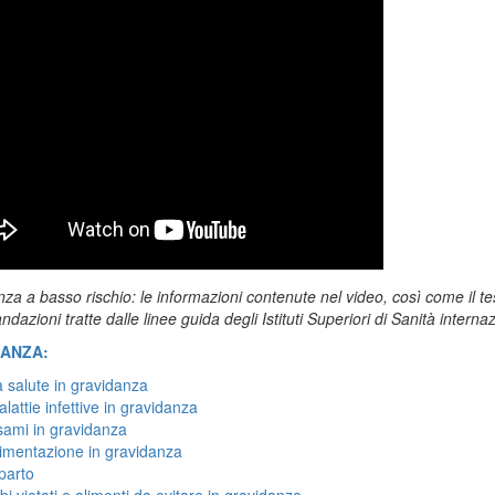
za a basso rischio: le informazioni contenute nel video, così come il te
azioni tratte dalle linee guida degli Istituti Superiori di Sanità internaz
ANZA:
 salute in gravidanza
lattie infettive in gravidanza
ami in gravidanza
imentazione in gravidanza
 parto