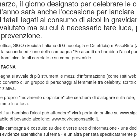
arzo, il giorno designato per celebrare le c
t'anno sarà anche l'occasione per lanciare
 fetali legati al consumo di alcol in gravi
valutato ma su cui è necessario fare luce,
 prevenzione.
'ottica, SIGO (Società Italiana di Ginecologia e Ostetricia) e AssoBirra (A
 la seconda edizione della campagna "Se aspetti un bambino l'alcol può
ndromi alcol fetali correlate e su come prevenirle.
MPAGNA
gna si avvale di più strumenti e mezzi d'informazione (come i siti web 
 convinto di un gruppo di personaggi al femminile tra celebrity, scrittri
iziativa.
e proprio "movimento d'opinione" che cercherà di dialogare sulla rete, f
amme in attesa.
tti un bambino l'alcol può attendere" vivrà pertanto on-line su www.sig
bile di bevande alcoliche: www.beviresponsabile.it.
della campagna è costruito su due diverse aree d'informazione - una dedi
li evidenze scientifiche sul tema - e un'altra pensata specificatamente p