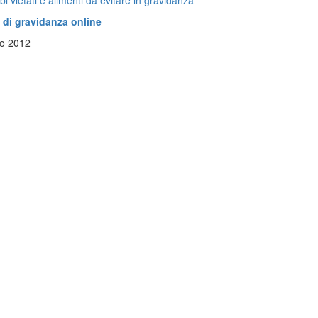
bi vietati e alimenti da evitare in gravidanza
di gravidanza online
o 2012