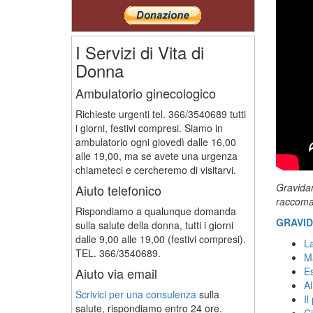
I Servizi di Vita di
Donna
Ambulatorio ginecologico
Richieste urgenti tel. 366/3540689 tutti
i giorni, festivi compresi. Siamo in
ambulatorio ogni giovedì dalle 16,00
alle 19,00, ma se avete una urgenza
chiameteci e cercheremo di visitarvi.
Gravidan
Aiuto telefonico
raccomand
Rispondiamo a qualunque domanda
GRAVID
sulla salute della donna, tutti i giorni
dalle 9,00 alle 19,00 (festivi compresi).
La
TEL. 366/3540689.
Ma
Aiuto via email
Es
Al
Scrivici per una consulenza
sulla
Il
salute, rispondiamo entro 24 ore.