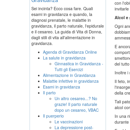
con l'ob
Sei incinta? Ecco cosa fare. Quali
invitarl
esami in gravidanza e quando, la
Alcol e
diagnosi prenatale, le malattie in
gravidanza, il parto naturale, l'epidurale
Ogni ann
e il cesareo. La guida di Vita di Donna,
dobbiamo
dagli stili di vita all'alimentazione in
ammesso
gravidanza.
E ancora
Agenda di Gravidanza Online
comporta
La salute in gravidanza
smettono
Ginnastica in Gravidanza -
del tutt
Tutti gli Esercizi
Inoltre 
Alimentazione in Gravidanza
Malattie infettive in gravidanza
Il feto,
Esami in gravidanza
l'insorg
Il parto
della cr
Un altro cesareo...? No
Tali pat
grazie! Il parto naturale
alcol cor
dopo un cesareo, VBAC
Il puerperio
In una r
Le vaccinazioni
durante 
La depressione post-