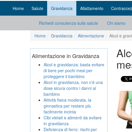
Home
Salute
Gravidanza
Allattamento
Contraccez
Richiedi consulenza sulla salute
Chi siamo
Home
Gravidanza
Alimentazione
Alcol e grav
Alc
Alimentazione in Gravidanza
mes
Alcol e gravidanza: basta evitare
di bere per pochi mesi per
proteggere il bambino
Alcol in gravidanza, non c'è una
dose sicura contro i danni al
bambino
Attività fisica moderata, la
ginnastica per restare più
facilmente incinta
Cibi vietati e alimenti da evitare
in gravidanza
Deficienza di ferro: rischi per