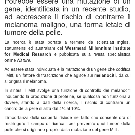
Potrebbe essere una mutazione di un
gene, identificata in un recente studio,
ad accrescere il rischio di contrarre il
melanoma maligno, una forma letale di
tumore della pelle.
La ricerca è stata portata a termine da scienziati inglesi,
statunitensi ed australiani del
Westmead Millennium Institute
for Medical Research
e pubblicata sulla rivista specialistica
online
Nature
.
Ad essere stata individuata è la mutazione di un gene che codifica
l’Mitf, un fattore di trascrizione che agisce sui
melanociti
, da cui
si origina il melanoma.
In sintesi il Mitf svolge una funzione di controllo dei melanociti
inducendo la produzione di proteine, se qualcosa non funziona a
dovere, stando ai dati della ricerca, il rischio di contrarre un
cancro della pelle si alza dal 4% al 10%.
L’importanza della scoperta risiede nel fatto che consente ora di
restringere il campo di ricerca per prevenire quei tumori della
pelle che si originano proprio dalla mutazione del gene Mitf .