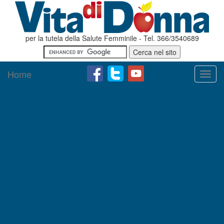
per la tutela della Salute Femminile - Tel. 366/3540689
Home
Toggl
navig