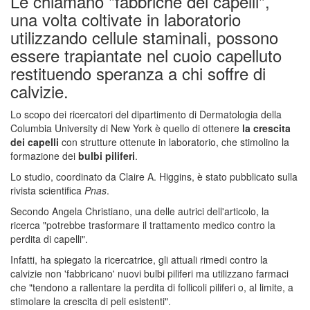
Le chiamano "fabbriche dei capelli",
una volta coltivate in laboratorio
utilizzando cellule staminali, possono
essere trapiantate nel cuoio capelluto
restituendo speranza a chi soffre di
calvizie.
Lo scopo dei ricercatori del dipartimento di Dermatologia della
Columbia University di New York è quello di ottenere
la crescita
dei capelli
con strutture ottenute in laboratorio, che stimolino la
formazione dei
bulbi piliferi
.
Lo studio, coordinato da Claire A. Higgins, è stato pubblicato sulla
rivista scientifica
Pnas
.
Secondo Angela Christiano, una delle autrici dell'articolo, la
ricerca "potrebbe trasformare il trattamento medico contro la
perdita di capelli".
Infatti, ha spiegato la ricercatrice, gli attuali rimedi contro la
calvizie non 'fabbricano' nuovi bulbi piliferi ma utilizzano farmaci
che "tendono a rallentare la perdita di follicoli piliferi o, al limite, a
stimolare la crescita di peli esistenti".