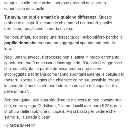
sanguini e alle terminazioni nervose presenti nello strato
superficiale della pelle.
Tuttavia, tra topi e umani c'è qualche differenza
. Queste
fabbriche di capelli, o come le chiamano i ricercatori, papille
dermiche, reagiscono in modo diverso.
Nei topi, infatti, si ottiene una ricrescita del bulbo pilifero perché le
papille dermiche
tendono ad aggregarsi spontaneamente tra
loro.
Negli umani, invece, il processo non si attiva in modo altrettanto
spontaneo, ma è necessario incoraggiarlo. "Questo ci suggerisce
che, se coltivata, la papilla dermica umana può essere
incoraggiata a formarsi come fanno spontaneamente le cellule dei
roditori", spiega Higgins che chiarisce come sia possibile "creare
le condizioni necessarie per indurre la crescita dei capelli nella
pelle umana".
Servono quindi altri approfondimenti e ancora tempo considerato
che, come spiega Christiano, "siamo riusciti a clonare il 22% della
struttura delle fabbriche di capelli. Ma ci basta per vedere che
siamo sulla strada giusta".
IN ARGOMENTO: