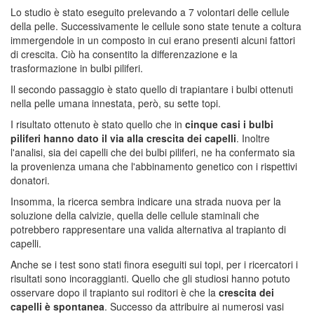
Lo studio è stato eseguito prelevando a 7 volontari delle cellule
della pelle. Successivamente le cellule sono state tenute a coltura
immergendole in un composto in cui erano presenti alcuni fattori
di crescita. Ciò ha consentito la differenzazione e la
trasformazione in bulbi piliferi.
Il secondo passaggio è stato quello di trapiantare i bulbi ottenuti
nella pelle umana innestata, però, su sette topi.
I risultato ottenuto è stato quello che in
cinque casi i bulbi
piliferi hanno dato il via alla crescita dei capelli
. Inoltre
l'analisi, sia dei capelli che dei bulbi piliferi, ne ha confermato sia
la provenienza umana che l'abbinamento genetico con i rispettivi
donatori.
Insomma, la ricerca sembra indicare una strada nuova per la
soluzione della calvizie, quella delle cellule staminali che
potrebbero rappresentare una valida alternativa al trapianto di
capelli.
Anche se i test sono stati finora eseguiti sui topi, per i ricercatori i
risultati sono incoraggianti. Quello che gli studiosi hanno potuto
osservare dopo il trapianto sui roditori è che la
crescita dei
capelli è spontanea
. Successo da attribuire ai numerosi vasi