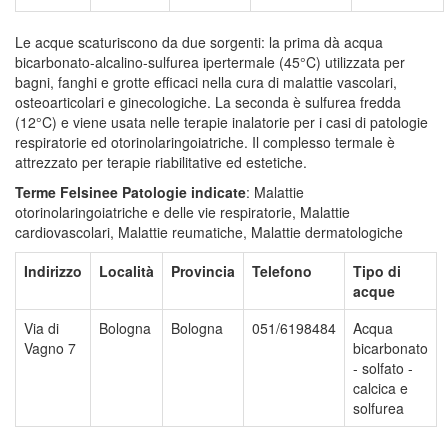
Le acque scaturiscono da due sorgenti: la prima dà acqua
bicarbonato-alcalino-sulfurea ipertermale (45°C) utilizzata per
bagni, fanghi e grotte efficaci nella cura di malattie vascolari,
osteoarticolari e ginecologiche. La seconda è sulfurea fredda
(12°C) e viene usata nelle terapie inalatorie per i casi di patologie
respiratorie ed otorinolaringoiatriche. Il complesso termale è
attrezzato per terapie riabilitative ed estetiche.
Terme Felsinee
Patologie indicate
: Malattie
otorinolaringoiatriche e delle vie respiratorie, Malattie
cardiovascolari, Malattie reumatiche, Malattie dermatologiche
Indirizzo
Località
Provincia
Telefono
Tipo di
acque
Via di
Bologna
Bologna
051/6198484
Acqua
Vagno 7
bicarbonato
- solfato -
calcica e
solfurea