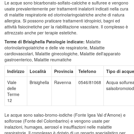
Le acque sono bicarbonato-solfato-calciche e sulfuree e vengono
usate prevalentemente per trattamenti inalatorii indicati nella cura
di malattie respiratorie ed otorinolaringoiatriche anche di natura
allergica. Si possono praticare trattamenti idropinici, bagni ed
attività fisiocinetiche per la riabilitazione vascolare. Il complesso è
attrezzato anche per terapie estetiche.
Terme di Brisighella
Patologie indicate:
Malattie
otorinolaringoiatriche e delle vie respiratorie, Malattie
cardiovascolari, Malattie ginecologiche, Malattie dell'apparato
gastroenterico, Malattie reumatiche
Indirizzo
Località
Provincia
Telefono
Tipo di acqu
Viale
Brisighella
Ravenna
0546/81068
Acqua solfure
delle
salsobromoiod
Terme
12
Le acque sono salso-bromo-iodiche (Fonte Igea Val d'Amone) e
solforose (Fonte del Colombarino) e vengono usate per
inalazioni, humages, aerosol e insufflazioni nelle malattie
respiratorie. Il complesso è dotato di un reparto specialistico per