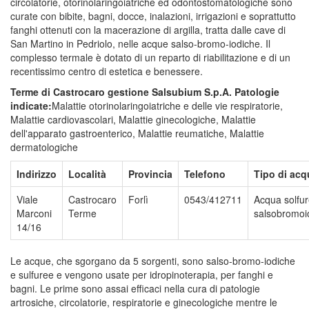
circolatorie, otorinolaringoiatriche ed odontostomatologiche sono
curate con bibite, bagni, docce, inalazioni, irrigazioni e soprattutto
fanghi ottenuti con la macerazione di argilla, tratta dalle cave di
San Martino in Pedriolo, nelle acque salso-bromo-iodiche. Il
complesso termale è dotato di un reparto di riabilitazione e di un
recentissimo centro di estetica e benessere.
Terme di Castrocaro gestione Salsubium S.p.A.
Patologie
indicate:
Malattie otorinolaringoiatriche e delle vie respiratorie,
Malattie cardiovascolari, Malattie ginecologiche, Malattie
dell'apparato gastroenterico, Malattie reumatiche, Malattie
dermatologiche
Indirizzo
Località
Provincia
Telefono
Tipo di acq
Viale
Castrocaro
Forlì
0543/412711
Acqua solfu
Marconi
Terme
salsobromoi
14/16
Le acque, che sgorgano da 5 sorgenti, sono salso-bromo-iodiche
e sulfuree e vengono usate per idropinoterapia, per fanghi e
bagni. Le prime sono assai efficaci nella cura di patologie
artrosiche, circolatorie, respiratorie e ginecologiche mentre le