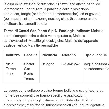
la cura delle affezioni pediatriche. Si effettuano anche bagni ed
idromassaggi (per curare le patologie della circolazione
periferica), fanghi (per le forme artroreumatiche), ed irrigazioni
(per i casi di infiammazioni ginecologiche). Si possono anche
effettuare trattamenti estetici.
Terme di Castel San Pietro S.p.A.
Patologie indicate:
Malattie
otorinolaringoiatriche e delle vie respiratorie, Malattie
cardiovascolari, Malattie ginecologiche, Malattie dell'apparato
gastroenterico, Malattie reumatiche
Indirizzo
Località
Provincia
Telefono
Tipo di acque
Viale
Castel
Bologna
051/941247
Acqua solfurea 
Terme
San
salsobromoiodi
1113
Pietro
Terme
Le acque sono sulfuree e salso-bromo-iodiche e scaturiscono da
numerose sorgenti che hanno specifiche applicazioni
terapeutiche: le patologie infiammatorie, linfatiche, tiroidee,
ginecologiche, respiratorie, muscoloscheletriche, neurovegetative,