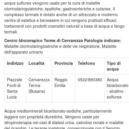
acque sulfuree vengono usate per la cura di malattie
otorinolaringoiatriche, epatiche, gastroenteriche e cutanee. Il
complesso termale è dotato anche di un attrezzato e moderno
centro di estetica e benessere in cui vengono praticati efficaci
trattamenti con prodotti cosmetici naturali a base di acqua e fango
termali.
Centro Idroterapico Terme di Cervarezza
Patologie indicate:
Malattie otorinolaringoiatriche e delle vie respiratorie, Malattie
dell'apparato urinario
Indirizzo
Località
Provincia
Telefono
Tipo di
acque
Piazzale
Cervarezza
Reggio
0522/890380
Acqua
Fonti di
Terma
Emilia
bicarbonato
Santa
(Busana)
- alcalino -
Lucia
solfurea
Acque mediominerali bicarbonato-sodiche, particolarmente
leggere con proprietà diuretiche. Vengono usate per
idropinoterapia nei casi di diatesi urica, calcolosi renale e malattie
del ricambio. Le terapie inalatorie, convenzionate con il Servizio