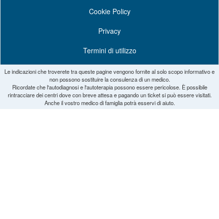
Cookie Policy
Privacy
Termini di utilizzo
Le indicazioni che troverete tra queste pagine vengono fornite al solo scopo informativo e
non possono sostituire la consulenza di un medico.
Ricordate che l'autodiagnosi e l'autoterapia possono essere pericolose. È possibile
rintracciare dei centri dove con breve attesa e pagando un ticket si può essere visitati.
Anche il vostro medico di famiglia potrà esservi di aiuto.