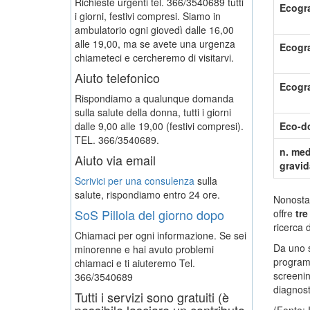
Richieste urgenti tel. 366/3540689 tutti
Ecogra
i giorni, festivi compresi. Siamo in
ambulatorio ogni giovedì dalle 16,00
alle 19,00, ma se avete una urgenza
Ecogra
chiameteci e cercheremo di visitarvi.
Aiuto telefonico
Ecograf
Rispondiamo a qualunque domanda
sulla salute della donna, tutti i giorni
dalle 9,00 alle 19,00 (festivi compresi).
Eco-d
TEL. 366/3540689.
n. med
Aiuto via email
gravi
Scrivici per una consulenza
sulla
salute, rispondiamo entro 24 ore.
Nonost
SoS Pillola del giorno dopo
offre
tre
ricerca 
Chiamaci per ogni informazione. Se sei
Da uno s
minorenne e hai avuto problemi
programm
chiamaci e ti aiuteremo
Tel.
screenin
366/3540689
diagnost
Tutti i servizi sono gratuiti (è
possibile lasciare un contributo