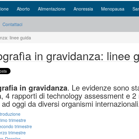
ione
Aborto
Alimentazione
Anoressia
Menopausa
San
Contattaci
nza: linee guida
grafìa in gravidanza: linee 
. Le evidenze sono stat
rafia in gravidanza
, 4 rapporti di technology assessment e 2 
ad oggi da diversi organismi internazionali
troduzione
imo trimestre
econdo trimestre
rzo trimestre
co-Doppler