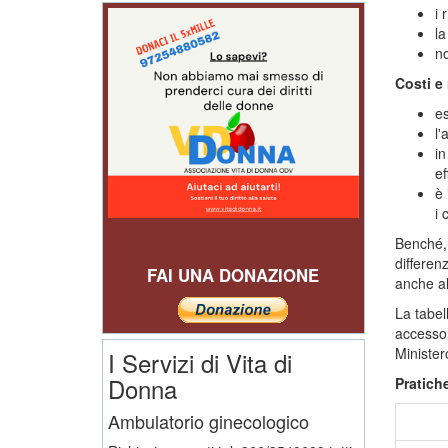
i 
la
no
Costi e 
es
l'
in
ef
è 
i 
Benché, 
differen
FAI UNA DONAZIONE
anche all
La tabel
accesso 
Minister
I Servizi di Vita di
Donna
Pratich
Ambulatorio ginecologico