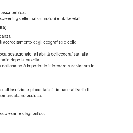
massa pelvica.
 screening delle malformazioni embrio/fetali
uta)
idanza
i accreditamento degli ecografisti e delle
oca gestazionale, all'abilità dell'ecografista, alla
omalie dopo la nascita
le dell'esame è importante informare e sostenere la
dell'inserzione placentare 2. in base ai livelli di
accomandata né esclusa.
questo esame diagnostico.