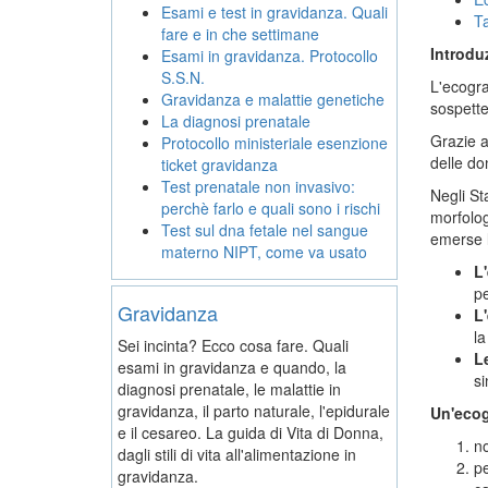
Esami e test in gravidanza. Quali
Ta
fare e in che settimane
Introdu
Esami in gravidanza. Protocollo
S.S.N.
L'ecogra
Gravidanza e malattie genetiche
sospette
La diagnosi prenatale
Grazie a
Protocollo ministeriale esenzione
delle do
ticket gravidanza
Test prenatale non invasivo:
Negli St
perchè farlo e quali sono i rischi
morfolog
Test sul dna fetale nel sangue
emerse l
materno NIPT, come va usato
L'
pe
Gravidanza
L'
la
Sei incinta? Ecco cosa fare. Quali
L
esami in gravidanza e quando, la
si
diagnosi prenatale, le malattie in
gravidanza, il parto naturale, l'epidurale
Un'ecogr
e il cesareo. La guida di Vita di Donna,
no
dagli stili di vita all'alimentazione in
pe
gravidanza.