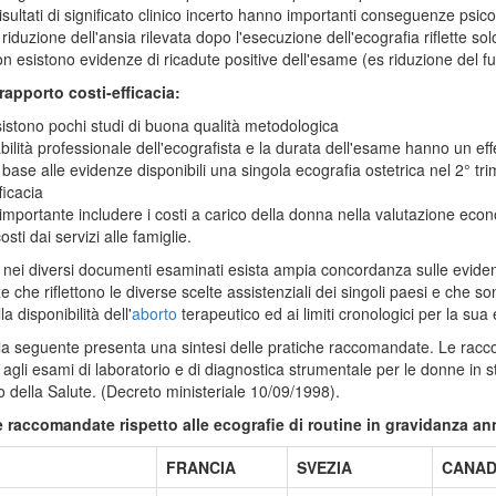
risultati di significato clinico incerto hanno importanti conseguenze psico
 riduzione dell'ansia rilevata dopo l'esecuzione dell'ecografia riflette s
n esistono evidenze di ricadute positive dell'esame (es riduzione del fu
rapporto costi-efficacia:
istono pochi studi di buona qualità metodologica
abilità professionale dell'ecografista e la durata dell'esame hanno un effe
 base alle evidenze disponibili una singola ecografia ostetrica nel 2° tr
ficacia
importante includere i costi a carico della donna nella valutazione econo
costi dai servizi alle famiglie.
nei diversi documenti esaminati esista ampia concordanza sulle evidenz
ze che riflettono le diverse scelte assistenziali dei singoli paesi e che s
a disponibilità dell'
aborto
terapeutico ed ai limiti cronologici per la sua 
la seguente presenta una sintesi delle pratiche raccomandate. Le raccom
agli esami di laboratorio e di diagnostica strumentale per le donne in st
o della Salute. (Decreto ministeriale 10/09/1998).
e raccomandate rispetto alle ecografie di routine in gravidanza an
FRANCIA
SVEZIA
CANA