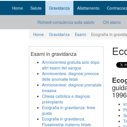
Home
Salute
Gravidanza
Allattamento
Contraccez
Richiedi consulenza sulla salute
Chi siamo
Home
Gravidanza
Esami
Ecografìa in gravida
Eco
Esami in gravidanza
Amniocentesi gratuita solo dopo
altri esami del sangue
Amniocentesi, diagnosi precoce
Ecog
delle anomalie fetali
Amniocentesi: diagnosi prenatale
guida
invasiva
1996 
Chiesa cattolica e diagnosi
preimpianto
In
Ecografìa in gravidanza: linee
Pr
guida
S
Ecografia in gravidanza.
Te
Flussimetria materno fetale
E