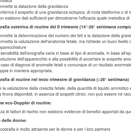
rdiaca
rmette la datazione della gravidanza
nferma il sospetto di una gravidanza ectopica, di mola idatiforme o di 
n esistono dati sufficienti per dimostrarne l'efficacia quale metodica di
afia ostetrica di routine del II trimestre (14°-26° settimana compi
rmette la determinazione del numero dei feti e la datazione della grav
rmette la valutazione dell'anatomia fetale, ma richiede un buon livello d
pparecchiature
 sensibilità dell'ecografia varia in base al tipo di anomalia, in base all'ep
soluzione dell'apparecchio e alla possibilità di accertare le sospette an
 caso di diagnosi di anomalie fetali o comunque di un risultato anorma
ppia in maniera appropriata.
afia di routine nel terzo trimestre di gravidanza (>26° settimana)
la valutazione della crescita fetale, della quantità di liquido amniotico e 
 finora disponibili, in assenza di sospetti clinici, non può essere né r
e eco-Doppler di routine:
za di fattori di rischio non esistono evidenze di benefici apportati da 
e delle donne:
ecografia è molto attraente per le donne e per i loro partners