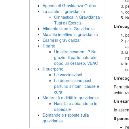
ca
Agenda di Gravidanza Online
pe
La salute in gravidanza
co
Ginnastica in Gravidanza -
No
Tutti gli Esercizi
Un'ecogr
Alimentazione in Gravidanza
Malattie infettive in gravidanza
pe
Esami in gravidanza
pe
Il parto
a
Un altro cesareo...? No
la
grazie! Il parto naturale
ri
dopo un cesareo, VBAC
in
Il puerperio
co
Le vaccinazioni
Un'ecogr
La depressione post-
partum: sintomi, cause e
Permette 
cura
evidenza
Maternità e diritti in gravidanza
Un esam
Nascita e abbandono in
ospedale
In assen
Domande e risposte sulla
Il parer
gravidanza
l'