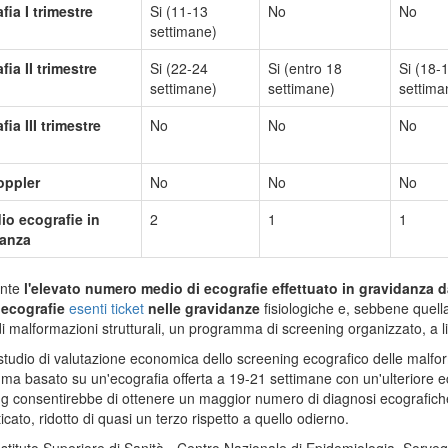
fia I trimestre
Si (11-13
No
No
settimane)
fia II trimestre
Si (22-24
Si (entro 18
Si (18-
settimane)
settimane)
settima
ia III trimestre
No
No
No
oppler
No
No
No
io ecografie in
2
1
1
danza
ante
l'elevato numero medio di ecografie effettuato in gravidanza d
 ecografie
esenti ticket
nelle gravidanze
fisiologiche e, sebbene quella
di malformazioni strutturali, un programma di screening organizzato, a liv
tudio di valutazione economica dello screening ecografico delle malfor
a basato su un'ecografia offerta a 19-21 settimane con un'ulteriore ecogr
g consentirebbe di ottenere un maggior numero di diagnosi ecografich
icato, ridotto di quasi un terzo rispetto a quello odierno.