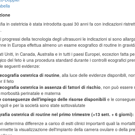
bella
zione
fia in ostetricia è stata introdotta quasi 30 anni fa con indicazioni ristr
.
i progressi della tecnologia degli ultrasuoni le indicazioni si sono allarga
nne in Europa effettua almeno un esame ecografico di routine in gravi
ati Uniti, in Canada, Australia e in tutti i paesi Europei, eccezion fatta p
ico del feto è una procedura standard durante i controlli ecografici pre
e seguenti evidenze:
ecografia ostetrica di routine
, alla luce delle evidenze disponibili, 
r il feto
ecografia ostetrica in assenza di fattori di rischio
, non può essere r
 morbosità perinatale e materna
e conseguenze dell'impiego delle risorse disponibili
e le conseguen
ngoli e per la società sono state sottovalutate
afia ostetrica di routine nel primo trimestre (=13 sett. + 6 giorni):
n determina differenze a carico di esiti clinici importanti quali la mortali
rmette la visualizzazione dell'impianto della camera ovulare o della pre