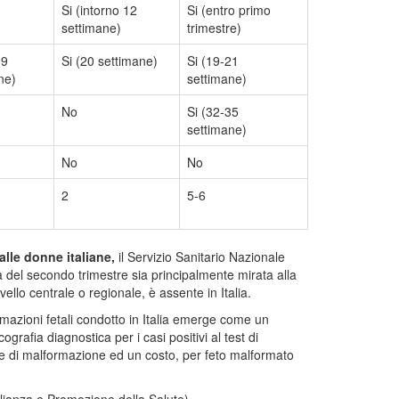
Si (intorno 12
Si (entro primo
settimane)
trimestre)
19
Si (20 settimane)
Si (19-21
ne)
settimane)
No
Si (32-35
settimane)
No
No
2
5-6
alle donne italiane,
il Servizio Sanitario Nazionale
 del secondo trimestre sia principalmente mirata alla
ello centrale o regionale, è assente in Italia.
mazioni fetali condotto in Italia emerge come un
afia diagnostica per i casi positivi al test di
e di malformazione ed un costo, per feto malformato