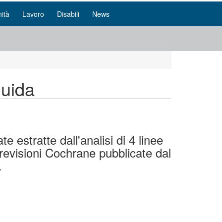
ità
Lavoro
Disabili
News
guida
e estratte dall'analisi di 4 linee
revisioni Cochrane pubblicate dal
.