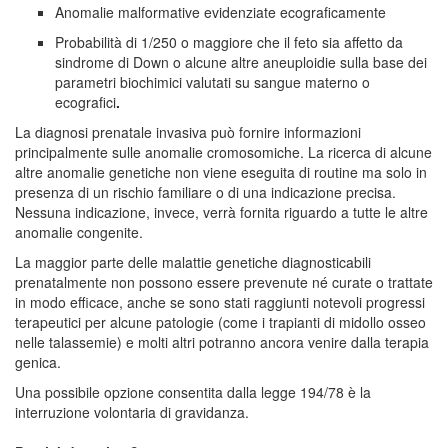
Anomalie malformative evidenziate ecograficamente
Probabilità di 1/250 o maggiore che il feto sia affetto da
sindrome di Down o alcune altre aneuploidie sulla base dei
parametri biochimici valutati su sangue materno o
ecografici
.
La diagnosi prenatale invasiva può fornire informazioni
principalmente sulle anomalie cromosomiche. La ricerca di alcune
altre anomalie genetiche non viene eseguita di routine ma solo in
presenza di un rischio familiare o di una indicazione precisa.
Nessuna indicazione, invece, verrà fornita riguardo a tutte le altre
anomalie congenite.
La maggior parte delle malattie genetiche diagnosticabili
prenatalmente non possono essere prevenute né curate o trattate
in modo efficace, anche se sono stati raggiunti notevoli progressi
terapeutici per alcune patologie (come i trapianti di midollo osseo
nelle talassemie) e molti altri potranno ancora venire dalla terapia
genica.
Una possibile opzione consentita dalla legge 194/78 è la
interruzione volontaria di gravidanza.