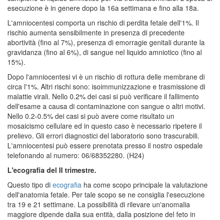
esecuzione è in genere dopo la 16a settimana e fino alla 18a.
L'amniocentesi comporta un rischio di perdita fetale dell'1%. Il
rischio aumenta sensibilmente in presenza di precedente
abortività (fino al 7%), presenza di emorragie genitali durante la
gravidanza (fino al 6%), di sangue nel liquido amniotico (fino al
15%).
Dopo l'amniocentesi vi è un rischio di rottura delle membrane di
circa l'1%. Altri rischi sono: isoimmunizzazione e trasmissione di
malattie virali. Nello 0.2% dei casi si può verificare il fallimento
dell'esame a causa di contaminazione con sangue o altri motivi.
Nello 0.2-0.5% dei casi si può avere come risultato un
mosaicismo cellulare ed in questo caso è necessario ripetere il
prelievo. Gli errori diagnostici del laboratorio sono trascurabili.
L'amniocentesi può essere prenotata presso il nostro ospedale
telefonando al numero: 06/68352280. (H24)
L'ecografia del II trimestre.
Questo tipo di
ecografia
ha come scopo principale la valutazione
dell'anatomia fetale. Per tale scopo se ne consiglia l'esecuzione
tra 19 e 21 settimane. La possibilità di rilevare un'anomalia
maggiore dipende dalla sua entità, dalla posizione del feto in