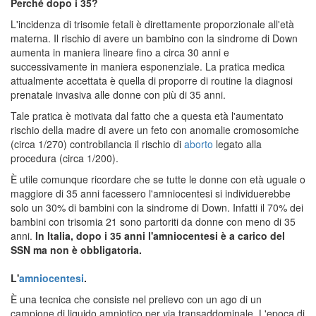
Perché dopo i 35?
L'incidenza di trisomie fetali è direttamente proporzionale all'età
materna. Il rischio di avere un bambino con la sindrome di Down
aumenta in maniera lineare fino a circa 30 anni e
successivamente in maniera esponenziale. La pratica medica
attualmente accettata è quella di proporre di routine la diagnosi
prenatale invasiva alle donne con più di 35 anni.
Tale pratica è motivata dal fatto che a questa età l'aumentato
rischio della madre di avere un feto con anomalie cromosomiche
(circa 1/270) controbilancia il rischio di
aborto
legato alla
procedura (circa 1/200).
È utile comunque ricordare che se tutte le donne con età uguale o
maggiore di 35 anni facessero l'amniocentesi si individuerebbe
solo un 30% di bambini con la sindrome di Down. Infatti il 70% dei
bambini con trisomia 21 sono partoriti da donne con meno di 35
anni.
In Italia, dopo i 35 anni l'amniocentesi è a carico del
SSN ma non è obbligatoria.
L'
amniocentesi
.
È una tecnica che consiste nel prelievo con un ago di un
campione di liquido amniotico per via transaddominale. L'epoca di