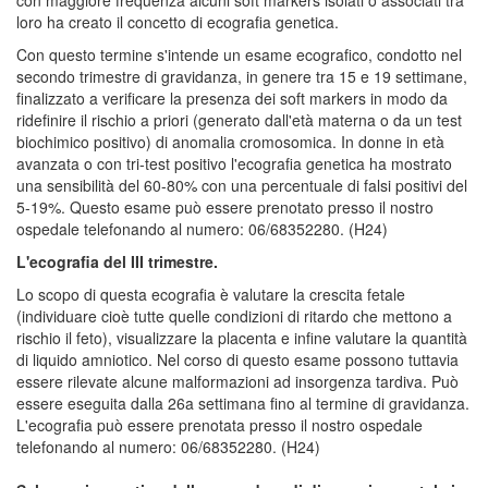
loro ha creato il concetto di ecografia genetica.
Con questo termine s'intende un esame ecografico, condotto nel
secondo trimestre di gravidanza, in genere tra 15 e 19 settimane,
finalizzato a verificare la presenza dei soft markers in modo da
ridefinire il rischio a priori (generato dall'età materna o da un test
biochimico positivo) di anomalia cromosomica. In donne in età
avanzata o con tri-test positivo l'ecografia genetica ha mostrato
una sensibilità del 60-80% con una percentuale di falsi positivi del
5-19%. Questo esame può essere prenotato presso il nostro
ospedale telefonando al numero: 06/68352280. (H24)
L'ecografia del III trimestre.
Lo scopo di questa ecografia è valutare la crescita fetale
(individuare cioè tutte quelle condizioni di ritardo che mettono a
rischio il feto), visualizzare la placenta e infine valutare la quantità
di liquido amniotico. Nel corso di questo esame possono tuttavia
essere rilevate alcune malformazioni ad insorgenza tardiva. Può
essere eseguita dalla 26a settimana fino al termine di gravidanza.
L'ecografia può essere prenotata presso il nostro ospedale
telefonando al numero: 06/68352280. (H24)