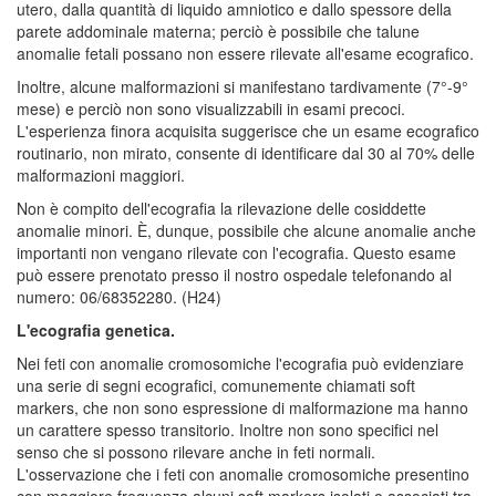
utero, dalla quantità di liquido amniotico e dallo spessore della
parete addominale materna; perciò è possibile che talune
anomalie fetali possano non essere rilevate all'esame ecografico.
Inoltre, alcune malformazioni si manifestano tardivamente (7°-9°
mese) e perciò non sono visualizzabili in esami precoci.
L'esperienza finora acquisita suggerisce che un esame ecografico
routinario, non mirato, consente di identificare dal 30 al 70% delle
malformazioni maggiori.
Non è compito dell'ecografia la rilevazione delle cosiddette
anomalie minori. È, dunque, possibile che alcune anomalie anche
importanti non vengano rilevate con l'ecografia. Questo esame
può essere prenotato presso il nostro ospedale telefonando al
numero: 06/68352280. (H24)
L'ecografia genetica.
Nei feti con anomalie cromosomiche l'ecografia può evidenziare
una serie di segni ecografici, comunemente chiamati soft
markers, che non sono espressione di malformazione ma hanno
un carattere spesso transitorio. Inoltre non sono specifici nel
senso che si possono rilevare anche in feti normali.
L'osservazione che i feti con anomalie cromosomiche presentino
con maggiore frequenza alcuni soft markers isolati o associati tra