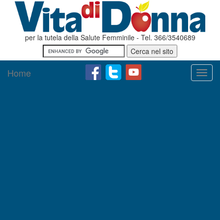
per la tutela della Salute Femminile - Tel. 366/3540689
Home
Toggl
navig