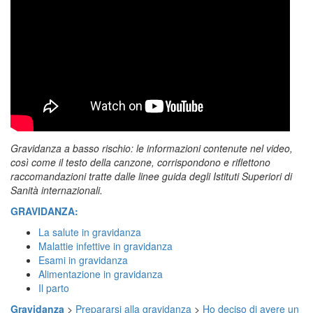
Gravidanza a basso rischio: le informazioni contenute nel video,
così come il testo della canzone, corrispondono e riflettono
raccomandazioni tratte dalle linee guida degli Istituti Superiori di
Sanità internazionali.
GRAVIDANZA:
La salute in gravidanza
Malattie infettive in gravidanza
Esami in gravidanza
Alimentazione in gravidanza
Il parto
Gravidanza
>
Prepararsi alla gravidanza
>
Ho deciso di avere un