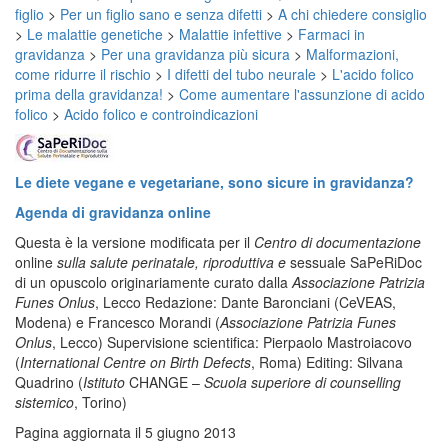
figlio
>
Per un figlio sano e senza difetti
>
A chi chiedere consiglio
>
Le malattie genetiche
>
Malattie infettive
>
Farmaci in
gravidanza
>
Per una gravidanza più sicura
>
Malformazioni,
come ridurre il rischio
>
I difetti del tubo neurale
>
L'acido folico
prima della gravidanza!
>
Come aumentare l'assunzione di acido
folico
>
Acido folico e controindicazioni
Le diete vegane e vegetariane, sono sicure in gravidanza?
Agenda di gravidanza online
Questa è la versione modificata per il
Centro di documentazione
online
sulla salute perinatale, riproduttiva e
sessuale SaPeRiDoc
di un opuscolo originariamente curato dalla
Associazione Patrizia
Funes Onlus
, Lecco Redazione: Dante Baronciani (CeVEAS,
Modena) e Francesco Morandi (
Associazione Patrizia Funes
Onlus
, Lecco) Supervisione scientifica: Pierpaolo Mastroiacovo
(
International Centre on Birth Defects
, Roma) Editing: Silvana
Quadrino (
Istituto
CHANGE –
Scuola superiore di counselling
sistemico
, Torino)
Pagina aggiornata il 5 giugno 2013