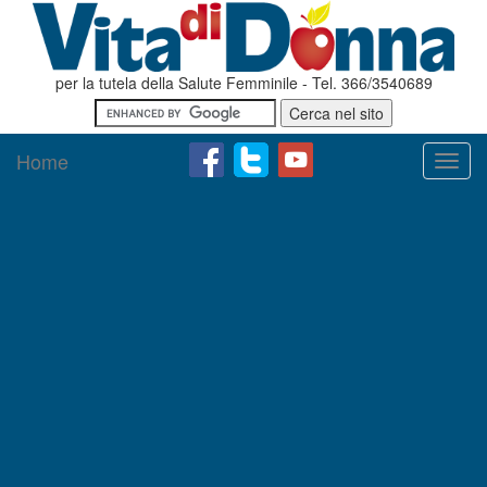
per la tutela della Salute Femminile - Tel. 366/3540689
Home
Toggl
navig