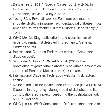
Derbyshire E (2011). Special Cases (pp. 218-240). In
Derbyshire E (ed.) Nutrition in the childbearing years.
Chichester, UK: John Wiley & Sons.
Young BC & Ecker JL (2013). Fetalmacrosomia and
shoulder dystocia in women with gestational diabetes: risks
amenable to treatment? Current Diabetes Reports 13(1):
12018.
WHO (2013). Diagnostic criteria and classification of
hyperglycaemia first detected in pregnancy. Geneva,
Switzerland: WHO.
International Diabetes Federation website, Gestational
diabetes section.
Schneider S, Bock C, Wetzel M et al. (2012).The
prevalence of gestational diabetes in advanced economies.
Journal of Perinatal Medicine 40(5): 511-520.
International Diabetes Federation website, Risk factors
section.
National Institute for Health Care Excellence (NICE) (2015).
Diabetes in pregnancy. Management of diabetes and its
complications from preconception to the postnatal period.
NICE guideline 3.
WHO (1999). WHO Consultation: Definition, diagnosis and