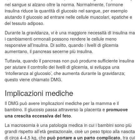
nel sangue si alzano oltre la norma. Normalmente, l’ormone
insulina riduce la quantità di glucosio nel sangue, per esempio
aiutando il glucosio ad entrare nelle cellule muscolari, epatiche e
del tessuto adiposo.
Durante la gravidanza, vi è una maggiore necessità di insulina ma
i cambiamenti ormonali possono rendere le cellule meno
responsive all’insulina. Di solito, quando i livelli di glicemia
aumentano, il pancreas secerne più insulina.
Tuttavia, quando il pancreas non può produrre sufficiente insulina
per aiutare il controllo dei livelli di glicemia, si sviluppa una
‘intolleranza al glucosio’, che aumenta durante la gravidanza;
questo viene chiamato DMG.
Implicazioni mediche
Il DMG può avere implicazioni mediche per la mamma e il
bambino. Il glucosio passa attraverso la placenta e
promuove
una crescita eccessiva del feto
.
La macrosomia è una patologia medica in cui i bambini sono più
grandi rispetto all’età gestazionale, cioè un peso tipico alla nascita
di circa 4-4,5 kg, che
può portare a un parto complicato
, tra cui