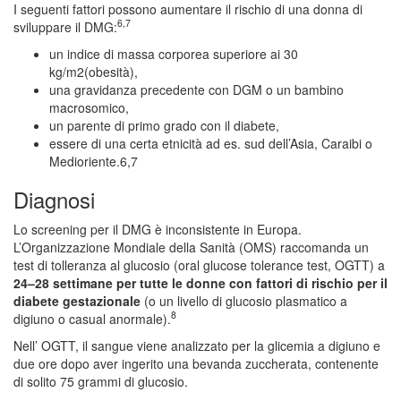
I seguenti fattori possono aumentare il rischio di una donna di
6,7
sviluppare il DMG:
un indice di massa corporea superiore ai 30
kg/m2(obesità),
una gravidanza precedente con DGM o un bambino
macrosomico,
un parente di primo grado con il diabete,
essere di una certa etnicità ad es. sud dell’Asia, Caraibi o
Medioriente.6,7
Diagnosi
Lo screening per il DMG è inconsistente in Europa.
L’Organizzazione Mondiale della Sanità (OMS) raccomanda un
test di tolleranza al glucosio (oral glucose tolerance test, OGTT) a
24–28 settimane per tutte le donne con fattori di rischio per il
diabete gestazionale
(o un livello di glucosio plasmatico a
8
digiuno o casual anormale).
Nell’ OGTT, il sangue viene analizzato per la glicemia a digiuno e
due ore dopo aver ingerito una bevanda zuccherata, contenente
di solito 75 grammi di glucosio.