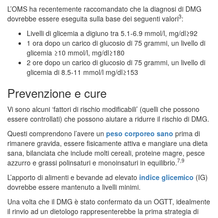
L’OMS ha recentemente raccomandato che la diagnosi di DMG
3
dovrebbe essere eseguita sulla base dei seguenti valori
:
Livelli di glicemia a digiuno tra 5.1-6.9 mmol/l, mg/dl≥92
1 ora dopo un carico di glucosio di 75 grammi, un livello di
glicemia ≥10 mmol/l, mg/dl≥180
2 ore dopo un carico di glucosio di 75 grammi, un livello di
glicemia di 8.5-11 mmol/l mg/dl≥153
Prevenzione e cure
Vi sono alcuni ‘fattori di rischio modificabili’ (quelli che possono
essere controllati) che possono aiutare a ridurre il rischio di DMG.
Questi comprendono l’avere un
peso corporeo sano
prima di
rimanere gravida, essere fisicamente attiva e mangiare una dieta
sana, bilanciata che include molti cereali, proteine magre, pesce
7,9
azzurro e grassi polinsaturi e monoinsaturi in equilibrio.
L’apporto di alimenti e bevande ad elevato
indice glicemico
(IG)
dovrebbe essere mantenuto a livelli minimi.
Una volta che il DMG è stato confermato da un OGTT, idealmente
il rinvio ad un dietologo rappresenterebbe la prima strategia di