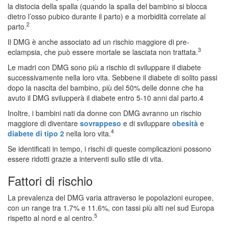
la distocia della spalla (quando la spalla del bambino si blocca
dietro l’osso pubico durante il parto) e a morbidità correlate al
2
parto.
Il DMG è anche associato ad un rischio maggiore di pre-
3
eclampsia, che può essere mortale se lasciata non trattata.
Le madri con DMG sono più a rischio di sviluppare il diabete
successivamente nella loro vita. Sebbene il diabete di solito passi
dopo la nascita del bambino, più del 50% delle donne che ha
avuto il DMG svilupperà il diabete entro 5-10 anni dal parto.4
Inoltre, i bambini nati da donne con DMG avranno un rischio
maggiore di diventare
sovrappeso
e di sviluppare
obesità
e
4
diabete di tipo 2
nella loro vita.
Se identificati in tempo, i rischi di queste complicazioni possono
essere ridotti grazie a interventi sullo stile di vita.
Fattori di rischio
La prevalenza del DMG varia attraverso le popolazioni europee,
con un range tra 1.7% e 11.6%, con tassi più alti nel sud Europa
5
rispetto al nord e al centro.