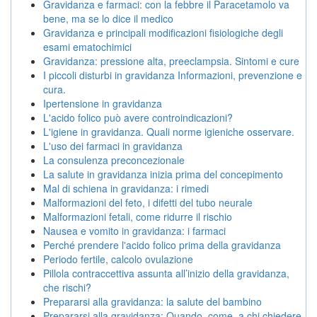
Gravidanza e farmaci: con la febbre il Paracetamolo va
bene, ma se lo dice il medico
Gravidanza e principali modificazioni fisiologiche degli
esami ematochimici
Gravidanza: pressione alta, preeclampsia. Sintomi e cure
I piccoli disturbi in gravidanza Informazioni, prevenzione e
cura.
Ipertensione in gravidanza
L'acido folico può avere controindicazioni?
L'igiene in gravidanza. Quali norme igieniche osservare.
L'uso dei farmaci in gravidanza
La consulenza preconcezionale
La salute in gravidanza inizia prima del concepimento
Mal di schiena in gravidanza: i rimedi
Malformazioni del feto, i difetti del tubo neurale
Malformazioni fetali, come ridurre il rischio
Nausea e vomito in gravidanza: i farmaci
Perché prendere l'acido folico prima della gravidanza
Periodo fertile, calcolo ovulazione
Pillola contraccettiva assunta all’inizio della gravidanza,
che rischi?
Prepararsi alla gravidanza: la salute del bambino
Prepararsi alla gravidanza: Quando, come, a chi chiedere