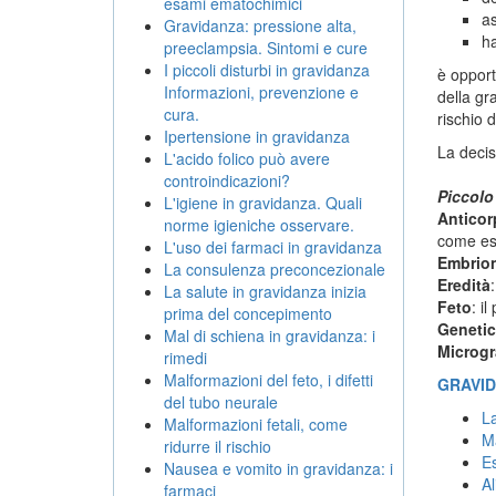
esami ematochimici
as
Gravidanza: pressione alta,
ha
preeclampsia. Sintomi e cure
I piccoli disturbi in gravidanza
è opport
Informazioni, prevenzione e
della gr
cura.
rischio 
Ipertensione in gravidanza
La decis
L'acido folico può avere
controindicazioni?
Piccolo
L'igiene in gravidanza. Quali
Anticor
norme igieniche osservare.
come es
L'uso dei farmaci in gravidanza
Embrio
La consulenza preconcezionale
Eredità
La salute in gravidanza inizia
Feto
: i
prima del concepimento
Geneti
Mal di schiena in gravidanza: i
Microg
rimedi
Malformazioni del feto, i difetti
GRAVID
del tubo neurale
La
Malformazioni fetali, come
Ma
ridurre il rischio
Es
Nausea e vomito in gravidanza: i
Al
farmaci