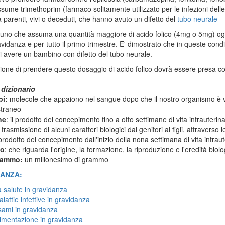
sume trimethoprim (farmaco solitamente utilizzato per le infezioni delle 
 parenti, vivi o deceduti, che hanno avuto un difetto del
tubo neurale
uno che assuma una quantità maggiore di acido folico (4mg o 5mg) ogni 
avidanza e per tutto il primo trimestre. E' dimostrato che in queste condiz
di avere un bambino con difetto del tubo neurale.
ione di prendere questo dosaggio di acido folico dovrà essere presa con
 dizionario
pi:
molecole che appaiono nel sangue dopo che il nostro organismo è v
traneo
ne
: il prodotto del concepimento fino a otto settimane di vita intrauterin
: trasmissione di alcuni caratteri biologici dai genitori ai figli, attraverso
l prodotto del concepimento dall'inizio della nona settimana di vita intraut
co
: che riguarda l'origine, la formazione, la riproduzione e l'eredità biolo
rammo:
un milionesimo di grammo
ANZA:
 salute in gravidanza
lattie infettive in gravidanza
ami in gravidanza
imentazione in gravidanza