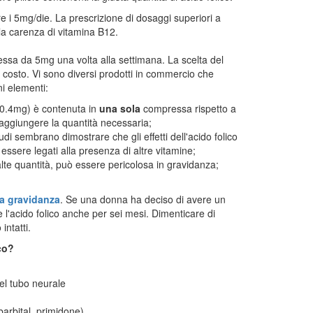
e i 5mg/die. La prescrizione di dosaggi superiori a
la carenza di vitamina B12.
sa da 5mg una volta alla settimana. La scelta del
l costo. Vi sono diversi prodotti in commercio che
i elementi:
a (0.4mg) è contenuta in
una sola
compressa rispetto a
aggiungere la quantità necessaria;
tudi sembrano dimostrare che gli effetti dell'acido folico
ssere legati alla presenza di altre vitamine;
alte quantità, può essere pericolosa in gravidanza;
la gravidanza
. Se una donna ha deciso di avere un
 l'acido folico anche per sei mesi. Dimenticare di
intatti.
co?
el tubo neurale
arbital, primidone)