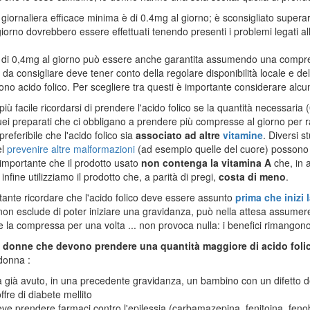
giornaliera efficace minima è di 0.4mg al giorno; è sconsigliato superar
iorno dovrebbero essere effettuati tenendo presenti i problemi legati al
di 0,4mg al giorno può essere anche garantita assumendo una compres
 da consigliare deve tener conto della regolare disponibilità locale e de
no acido folico. Per scegliere tra questi è importante considerare alcun
più facile ricordarsi di prendere l'acido folico se la quantità necessari
ei preparati che ci obbligano a prendere più compresse al giorno per r
preferibile che l'acido folico sia
associato ad altre
vitamine
. Diversi s
el
prevenire altre malformazioni
(ad esempio quelle del cuore) possono e
importante che il prodotto usato
non contenga la vitamina A
che, in 
. infine utilizziamo il prodotto che, a parità di pregi,
costa di meno
.
tante ricordare che l'acido folico deve essere assunto
prima che inizi 
o non esclude di poter iniziare una gravidanza, può nella attesa assumere
 la compressa per una volta ... non provoca nulla: i benefici rimangono 
 donne che devono prendere una quantità maggiore di acido foli
donna :
 già avuto, in una precedente gravidanza, un bambino con un difetto d
ffre di diabete mellito
ve prendere farmaci contro l'epilessia (carbamazepina, fenitoina, fenob