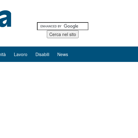
ità
Lavoro
Disabili
News