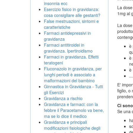
insonnia ecc
La dose 
Esercizio fisico in gravidanza:
1mg al g
cosa consigliare alle gestanti?
False mestruazioni, sintomi e
La dose 
caratteristiche
prodotto
Farmaci antidepressivi in
contengo
gravidanza
Farmaci antitiroidei in
è 
gravidanza. Ipertiroidismo
qu
Farmaci in gravidanza. Effetti
è 
teratogeni
n
Fluconazolo in gravidanza, per
è 
lunghi periodi è associato a
..
malformazioni del bambino
E' impor
Ginnastica in Gravidanza - Tutti
figlio, 
gli Esercizi
prendere
Gravidanza a rischio
Gravidanza e farmaci: con la
Ci sono
febbre il Paracetamolo va bene,
Se una 
ma se lo dice il medico
ha
Gravidanza e principali
so
modificazioni fisiologiche degli
de