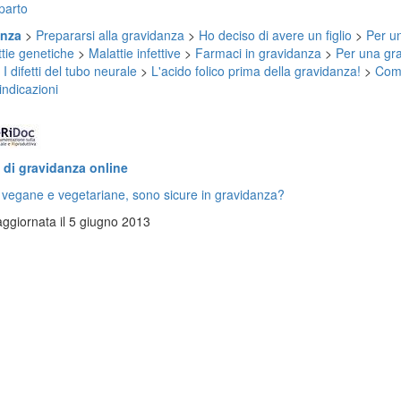
 parto
anza
>
Prepararsi alla gravidanza
>
Ho deciso di avere un figlio
>
Per un
tie genetiche
>
Malattie infettive
>
Farmaci in gravidanza
>
Per una gra
>
I difetti del tubo neurale
>
L'acido folico prima della gravidanza!
>
Come
indicazioni
di gravidanza online
 vegane e vegetariane, sono sicure in gravidanza?
ggiornata il 5 giugno 2013