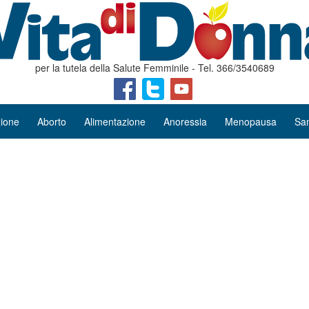
per la tutela della Salute Femminile - Tel. 366/3540689
ione
Aborto
Alimentazione
Anoressia
Menopausa
San