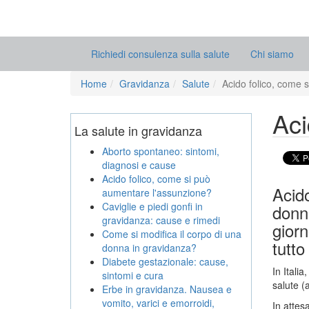
Richiedi consulenza sulla salute
Chi siamo
Home
Gravidanza
Salute
Acido folico, come 
Aci
La salute in gravidanza
Aborto spontaneo: sintomi,
diagnosi e cause
Acido folico, come si può
Acido
aumentare l'assunzione?
Caviglie e piedi gonfi in
donn
gravidanza: cause e rimedi
giorn
Come si modifica il corpo di una
tutto
donna in gravidanza?
Diabete gestazionale: cause,
In Italia
sintomi e cura
salute (
Erbe in gravidanza. Nausea e
vomito, varici e emorroidi,
In attes