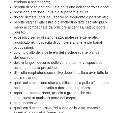
tendono a scomparire;
perdita di peso non dovuta a riduzione dell'apporto calorico;
pressione arteriosa uguale o superiore a 140 su 90;
dolore di testa (cefalea), specie se frequente o persistente;
perdite vaginali giallastre o bianche tipo latte cagliato più o
meno accompagnate da bruciore ai genitali, cattivo odore,
prurito;
eccessivo senso di stanchezza, malessere generale,
prostrazione, incapacità di compiere anche le più banali
occupazioni;
colorito giallo della pelle e/o delle sclere (parte bianca
dell'occhio);
dolore lungo il decorso delle vene o dei nervi, specie se
accentuato dalla pressione;
difficoltà respiratorie eccessive dopo la salita o aver fatto le
scale (affanno);
qualsiasi colorazione strana e diffusa della pelle più o meno
accompagnata da prurito o desiderio di grattarsi;
reperto di tumefazione, piccola o grande che sia,
inconsueta in qualsiasi parte del corpo;
sete eccessiva;
qualsiasi disturbo visivo (riduzione della vista, macchie,
scintillio) o dell'udito (ronzii, etc);