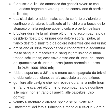
fuoriuscita di liquido amniotico dai genitali avvertite con
mutandine bagnate o vera e propria sensazione di perdita
di liquido;
qualsiasi dolore addominale, specie se forte e violento o
continuo e duraturo, localizzato ai fianchi o alla bocca dello
stomaco o nella regione appendicolare o periombelicale;
bruciore durante la minzione più o meno accompagnato da
desiderio ripetuto di urinare oda dolore sopra il pube, al
fianco destro o sinistro o da dolore nell'emissione dell'urina;
emissione di urina troppo carica e concentrata o addirittura
rosso sangue o macchiata di sangue; emissione di urina
troppo schiumosa; eccessiva emissione di urina; riduzione
del quantitativo di urina emessa (urina normale emessa
nelle 24H: 1000-1500 ml);
febbre superiore a 38° più o meno accompagnata da brividi
o febbricole quotidiane, serali, associate a sudorazione;
gonfiore alle caviglie che non recede durante la notte (non
entrano le scarpe) più o meno accompagnato da gonfiore
alle mani (non entrano gli anelli), alle palpebre (viso
gonfio);
vomito alimentare o diarrea, specie se più volte al dì;
i movimenti del feto si riducono a meno di 6 calci in 2 ore o