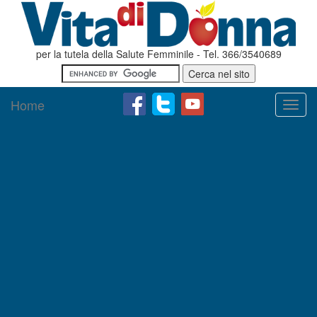
per la tutela della Salute Femminile - Tel. 366/3540689
Home
Toggl
navig