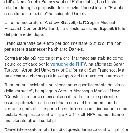
dell'università della Pennsylvania di Philadelphia, ha chiesto
ulteriori dettagli a proposito delle reazioni indesiderate. "Era più
che altro un'irritazione" ha spiegato Daniels .
Un altro moderatore, Andrew Blauvelt, dell'Oregon Medical
Research Center di Portland, ha chiesto se erano disponibili foto
del prima e del dopo.
Erano state fatte delle foto per documentare lo studio "ma non
per essere trasmesse" ha chiarito Daniels.
Servirà molta più ricerca prima che il farmaco sia stabilito come
sicuro ed efficace per le
verruche dell'HPV
, ha affermato Sarah
Tuttleton Arron dell'University of California di San Francisco. Ma
ha dichiarato che seguirà lo sviluppo del farmaco con interesse.
"I trattamenti esistenti non si occupano specificamente del virus
delle verruche", ha spiegato Arron a Medscape Medical News.
"Questo è un nuovo meccanismo di trattamento, e potrebbe
essere potenzialmente combinato con altri trattamenti per le
verruche genitali". L'esperta ha sottolineati che i ricercatori hanno
testato Ranpirnase contro il tipo 6 e 11 dell' HPV ma non hanno
menzionato gli altri sottotipi.
"Sarei interessato a futuri studi di questo farmaco contro i tipi 16 e