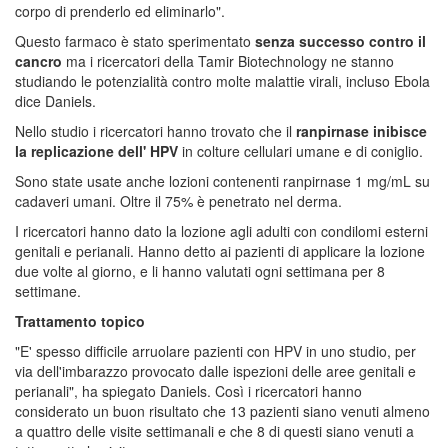
corpo di prenderlo ed eliminarlo".
Questo farmaco è stato sperimentato
senza successo contro il
cancro
ma i ricercatori della Tamir Biotechnology ne stanno
studiando le potenzialità contro molte malattie virali, incluso Ebola
dice Daniels.
Nello studio i ricercatori hanno trovato che il
ranpirnase inibisce
la replicazione dell' HPV
in colture cellulari umane e di coniglio.
Sono state usate anche lozioni contenenti ranpirnase 1 mg/mL su
cadaveri umani. Oltre il 75% è penetrato nel derma.
I ricercatori hanno dato la lozione agli adulti con condilomi esterni
genitali e perianali. Hanno detto ai pazienti di applicare la lozione
due volte al giorno, e li hanno valutati ogni settimana per 8
settimane.
Trattamento topico
"E' spesso difficile arruolare pazienti con HPV in uno studio, per
via dell'imbarazzo provocato dalle ispezioni delle aree genitali e
perianali", ha spiegato Daniels. Così i ricercatori hanno
considerato un buon risultato che 13 pazienti siano venuti almeno
a quattro delle visite settimanali e che 8 di questi siano venuti a