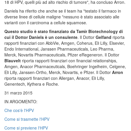
18 di HPV, quelli più ad alto rischio di tumore", ha concluso Arron.
Daniels ha riferito che anche se il team ha "testato il farmaco in
diverse linee di cellule maligne "nessuno è stato associato alle
varianti con il carcinoma a cellule squamose.
Questo studio è stato finanziato da Tamir Biotechnology di
cui il Dottor Daniels è un consulente
. Il Dottor
Gelfand
riporta
rapporti finanziari con AbbVie, Amgen, Coherus, Eli Lilly, Elsevier,
Endo International, Janssen Pharmaceuticals, Leo Pharma,
Merck, Novartis Pharmaceuticals, Pfizer eRegeneron. Il Dottor
Blauvelt
riporta rapporti finanziari con financial relationships,
Amgen, Anacor Pharmaceuticals, Boehringer Ingelheim, Celgene,
Eli Lilly, Janssen-Ortho, Merck, Novartis, e Pfizer. Il Dottor
Arron
riporta rapporti finanziari con Allergan, Anacor, Eli Lilly,
Genentech, Kythera e Roche.
31 marzo 2015
IN ARGOMENTO:
Che cos'è l'HPV
Come si trasmette l'HPV
Come si previene l'HPV