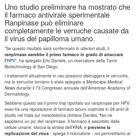
Uno studio preliminare ha mostrato che
il farmaco antivirale sperimentale
Ranpinase può eliminare
completamente le verruche causate da
il virus del papilloma umano.
"Se questo risultato sarà confermato in ulteriori studi, il
ranpirnase sarebbe il primo farmaco in grado di attaccare
l'
HPV
", ha spiegato Eric Daniels, un ricercatore della Tamir
Biotechnology di San Diego.
I trattamenti attualmente in uso possono distruggere le verruche,
ma le verruche tornano è stato spiegato a
Medscape Medical
News
durante il 73 Congresso annuale dell'American Academy of
Dermatology.
Sebbene questo sia il primo trial riportato sul ranpirnase per HPV,
esso ha una reputazione di farmaco sicuro costruita in 28 anni di
studio nei trials sul mesotelioma chirisce Daniles,"Noi ne
sappiamo un po' del ranpirnase. Il farmaco è assorbito dalle
cellule umane, blocca la sintesi dell'RNA, e
previene la
replicazione del virus
- spiega il ricercatore - noi permettiamo al