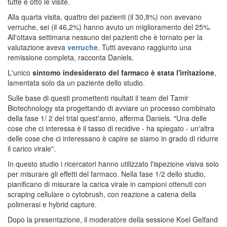
tutte e otto le visite.
Alla quarta visita, quattro dei pazienti (il 30,8%) non avevano
verruche, sei (il 46,2%) hanno avuto un miglioramento del 25%.
All'ottava settimana nessuno dei pazienti che è tornato per la
valutazione aveva
verruche
. Tutti avevano raggiunto una
remissione completa, racconta Daniels.
L'unico
sintomo indesiderato del farmaco è stata l'irritazione
,
lamentata solo da un paziente dello studio.
Sulle base di questi promettenti risultati il team del Tamir
Biotechnology sta progettando di avviare un processo combinato
della fase 1/ 2 del trial quest'anno, afferma Daniels. "Una delle
cose che ci interessa è il tasso di recidive - ha spiegato - un'altra
delle cose che ci interessano è capire se siamo in grado di ridurre
il carico virale".
In questo studio i ricercatori hanno utilizzato l'ispezione visiva solo
per misurare gli effetti del farmaco. Nella fase 1/2 dello studio,
pianificano di misurare la carica virale in campioni ottenuti con
scraping cellulare o cytobrush, con reazione a catena della
polimerasi e hybrid capture.
Dopo la presentazione, il moderatore della sessione Koel Gelfand