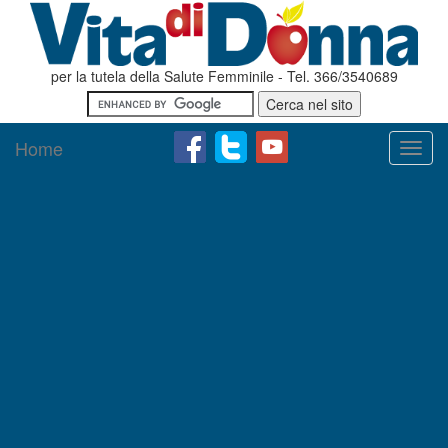
per la tutela della Salute Femminile - Tel. 366/3540689
Home
Toggl
navig