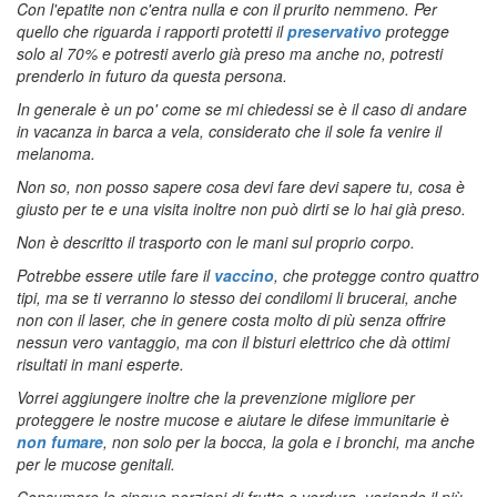
Con l'epatite non c'entra nulla e con il prurito nemmeno. Per
quello che riguarda i rapporti protetti il
preservativo
protegge
solo al 70% e potresti averlo già preso ma anche no, potresti
prenderlo in futuro da questa persona.
In generale è un po' come se mi chiedessi se è il caso di andare
in vacanza in barca a vela, considerato che il sole fa venire il
melanoma.
Non so, non posso sapere cosa devi fare devi sapere tu, cosa è
giusto per te e una visita inoltre non può dirti se lo hai già preso.
Non è descritto il trasporto con le mani sul proprio corpo.
Potrebbe essere utile fare il
vaccino
, che protegge contro quattro
tipi, ma se ti verranno lo stesso dei condilomi li brucerai, anche
non con il laser, che in genere costa molto di più senza offrire
nessun vero vantaggio, ma con il bisturi elettrico che dà ottimi
risultati in mani esperte.
Vorrei aggiungere inoltre che la prevenzione migliore per
proteggere le nostre mucose e aiutare le difese immunitarie è
non fumare
, non solo per la bocca, la gola e i bronchi, ma anche
per le mucose genitali.
Consumare le cinque porzioni di frutta e verdura, variando il più