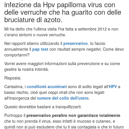
infezione da Hpv papilloma virus con
delle verruche che ha guarito con delle
bruciature di azoto.
Mi ha detto che l'ultima visita l'ha fatta a settembre 2012 e non
c'erano sintomi o nuove verruche.
Nei rapporti stiamo utilizzando il
preservativo
. Io faccio
annualmente il
pap test
con risultati sempre negativi. Come devo
comportarmi?
Vorrei avere maggiori informazioni sulla prevenzione e su come
gestire la nostra intimità.
Risposta:
Carissima, i
condilomi acuminati
sono di solito legati all'
HPV
a
basso rischio, cioè quei ceppi virali che non sono legati
all'insorgenza del
tumore del collo dell'utero
.
Questo dovrebbe bastare a tranquillizzarti.
Purtroppo il
preservativo peraltro non garantisce totalmente
che tu non prenda il virus, esso infatti è mucoso e cutaneo, e
quindi non si può escludere che tu ti sia contagiata e che in futuro