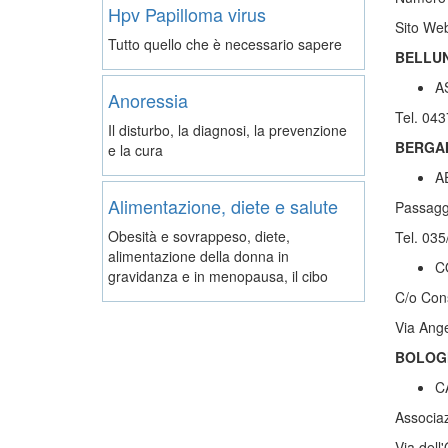
Hpv Papilloma virus
Sito Web
Tutto quello che è necessario sapere
BELLU
A
Anoressia
Tel. 04
Il disturbo, la diagnosi, la prevenzione
BERGA
e la cura
A
Alimentazione, diete e salute
Passagg
Obesità e sovrappeso, diete,
Tel. 03
alimentazione della donna in
C
gravidanza e in menopausa, il cibo
C/o Cons
Via Ang
BOLOG
C
Associaz
Via del