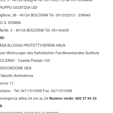
RUPPO GIUSTIZIA UDI
tiglione, 26 - 40124 BOLOGNA Tel. 051/232313 - 236849
.O.S. DONNA
 Aprile, 3 - 40134 BOLOGNA Tel. 051/43435
NO
ASA ALLOGGI PROTETTI/VEREIN HAUS
zen Wohnungen des Katholischen Familienerbandes Sudtirols
OLZANO - Casella Postale 103
SSOCIAZIONE GEA
'Ascolto Antiviolenza
Ronco 17
olzano - Tel. 0471/513399 Fax. 0471/513398
'emergenza attiva 24 ore su 24
Numero verde: 800 27 64 33
A