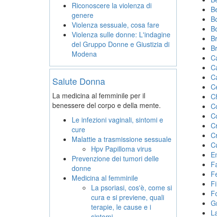
Riconoscere la violenza di
B
genere
B
Violenza sessuale, cosa fare
B
Violenza sulle donne: L'indagine
Br
del Gruppo Donne e Giustizia di
Br
Modena
Ca
C
C
Salute Donna
C
La medicina al femminile per il
Ch
benessere del corpo e della mente.
C
C
Le infezioni vaginali, sintomi e
C
cure
C
Malattie a trasmissione sessuale
C
Hpv Papilloma virus
E
Prevenzione dei tumori delle
F
donne
F
Medicina al femminile
F
La psoriasi, cos'è, come si
Fo
cura e si previene, quali
G
terapie, le cause e i
L
sintomi