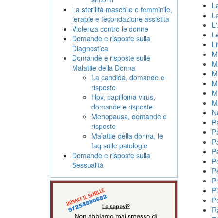
La
La sterilità maschile e femminile,
L
terapie e fecondazione assistita
L'
Violenza contro le donne
L
Domande e risposte sulla
Li
Diagnostica
M
Domande e risposte sulle
M
Malattie della Donna
M
La candida, domande e
M
risposte
M
Hpv, papilloma virus,
M
domande e risposte
Na
Menopausa, domande e
P
risposte
P
Malattie della donna, le
P
faq sulle patologie
P
Domande e risposte sulla
P
Sessualità
P
P
Pi
P
R