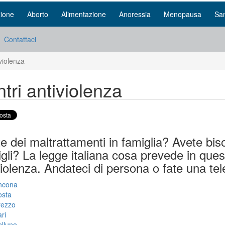
ione
Aborto
Alimentazione
Anoressia
Menopausa
San
Contattaci
violenza
tri antiviolenza
e dei maltrattamenti in famiglia? Avete bi
gli? La legge italiana cosa prevede in quest
iolenza. Andateci di persona o fate una tel
ncona
osta
rezzo
ri
lluno