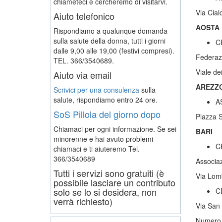
chiameteci e cercheremo di visitarvi.
Via Cia
Aiuto telefonico
AOSTA
Rispondiamo a qualunque domanda
sulla salute della donna, tutti i giorni
C
dalle 9,00 alle 19,00 (festivi compresi).
Federazi
TEL. 366/3540689.
Viale de
Aiuto via email
AREZZ
Scrivici per una consulenza
sulla
salute, rispondiamo entro 24 ore.
A
SoS Pillola del giorno dopo
Piazza 
Chiamaci per ogni informazione. Se sei
BARI
minorenne e hai avuto problemi
C
chiamaci e ti aiuteremo
Tel.
366/3540689
Associa
Tutti i servizi sono gratuiti (è
Via Lom
possibile lasciare un contributo
solo se lo si desidera, non
C
verrà richiesto)
Via San 
Numero V