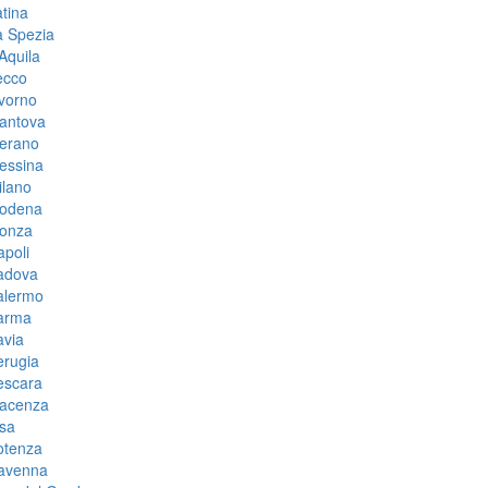
tina
a Spezia
Aquila
ecco
vorno
antova
erano
essina
ilano
odena
onza
poli
adova
alermo
arma
avia
erugia
escara
iacenza
sa
otenza
avenna