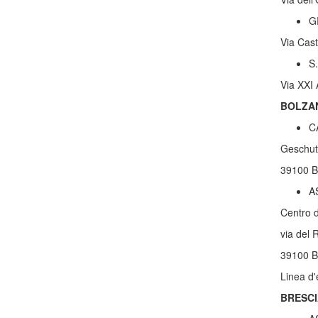
G
Via Cas
S
Via XXI
BOLZA
C
Geschut
39100 B
A
Centro d
via del 
39100 B
Linea d
BRESCI