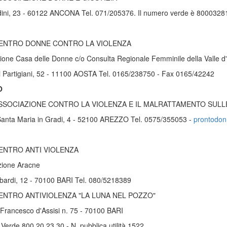
ldini, 23 - 60122 ANCONA Tel. 071/205376. Il numero verde è 8000328
ENTRO DONNE CONTRO LA VIOLENZA
one Casa delle Donne c/o Consulta Regionale Femminile della Valle d
i Partigiani, 52 - 11100 AOSTA Tel. 0165/238750 - Fax 0165/42242
O
SSOCIAZIONE CONTRO LA VIOLENZA E IL MALRATTAMENTO SUL
Santa Maria in Gradi, 4 - 52100 AREZZO Tel. 0575/355053 -
prontodonn
ENTRO ANTI VIOLENZA
zione Aracne
bardi, 12 - 70100 BARI Tel. 080/5218389
ENTRO ANTIVIOLENZA "LA LUNA NEL POZZO"
Francesco d'Assisi n. 75 - 70100 BARI
erde 800 20 23 30 - N. pubblica utilità 1522