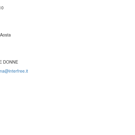
10
'Aosta
LE DONNE
a@interfree.it