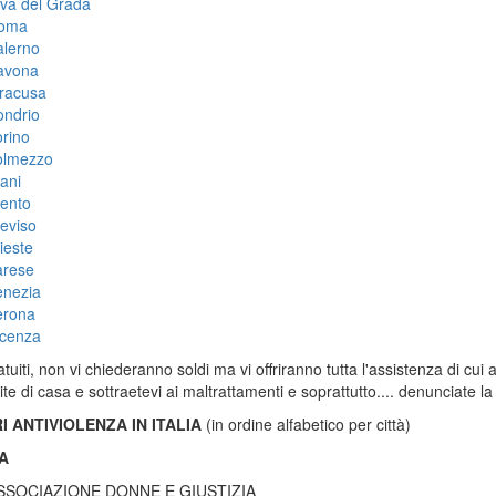
iva del Grada
oma
alerno
avona
iracusa
ondrio
rino
olmezzo
ani
rento
eviso
ieste
arese
enezia
erona
icenza
tuiti, non vi chiederanno soldi ma vi offriranno tutta l'assistenza di cui 
cite di casa e sottraetevi ai maltrattamenti e soprattutto.... denunciate la
RI ANTIVIOLENZA IN ITALIA
(in ordine alfabetico per città)
A
SSOCIAZIONE DONNE E GIUSTIZIA