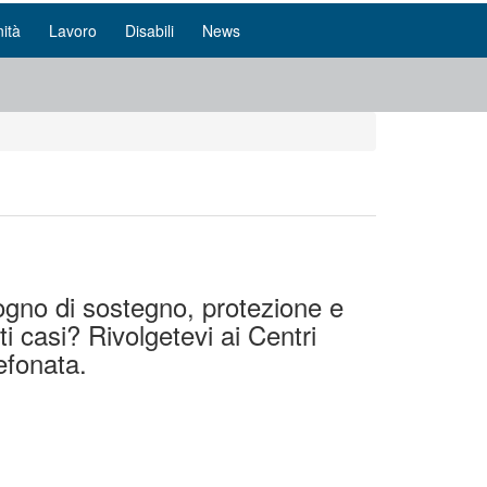
ità
Lavoro
Disabili
News
sogno di sostegno, protezione e
i casi? Rivolgetevi ai Centri
efonata.