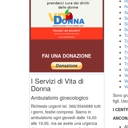
R
R
S
S
S
S
To
T
Tr
T
FAI UNA DONAZIONE
Tr
Tr
V
V
I Servizi di Vita di
V
Donna
V
Sono gra
Ambulatorio ginecologico
figli. Us
Richieste urgenti tel. 366/3540689 tutti
I CENT
i giorni, festivi compresi. Siamo in
ambulatorio ogni giovedì dalle 16,00
ANCON
alle 19,00, ma se avete una urgenza
A