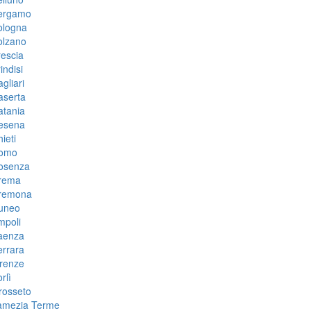
ergamo
ologna
olzano
escia
indisi
gliari
aserta
atania
esena
ieti
omo
osenza
rema
remona
uneo
mpoli
aenza
errara
irenze
rlì
rosseto
amezia Terme