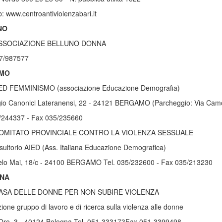
: www.centroantiviolenzabari.it
NO
SSOCIAZIONE BELLUNO DONNA
37/987577
MO
ED FEMMINISMO (associazione Educazione Demografia)
io Canonici Lateranensi, 22 - 24121 BERGAMO (Parcheggio: Via Camoz
5/244337 - Fax 035/235660
OMITATO PROVINCIALE CONTRO LA VIOLENZA SESSUALE
ultorio AIED (Ass. Italiana Educazione Demografica)
elo Mai, 18/c - 24100 BERGAMO Tel. 035/232600 - Fax 035/213230
NA
ASA DELLE DONNE PER NON SUBIRE VIOLENZA
ione gruppo di lavoro e di ricerca sulla violenza alle donne
l'Oro, 3 - 40124 Bologna Tel. 051-333173Fax 051-3399498