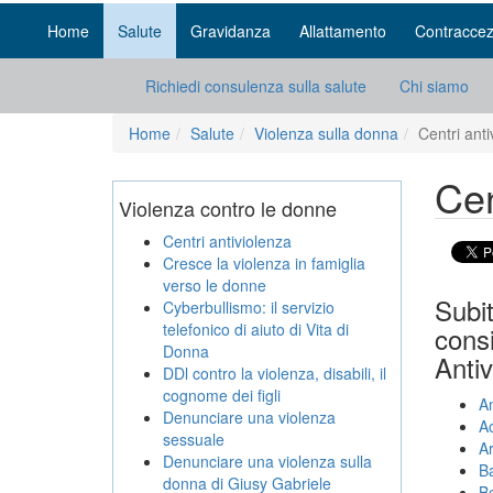
Home
Salute
Gravidanza
Allattamento
Contraccez
Richiedi consulenza sulla salute
Chi siamo
Home
Salute
Violenza sulla donna
Centri anti
Cen
Violenza contro le donne
Centri antiviolenza
Cresce la violenza in famiglia
verso le donne
Subit
Cyberbullismo: il servizio
telefonico di aiuto di Vita di
consi
Donna
Antiv
DDl contro la violenza, disabili, il
cognome dei figli
A
Denunciare una violenza
A
sessuale
A
Denunciare una violenza sulla
Ba
donna di Giusy Gabriele
Be