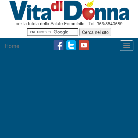
per la tutela della Salute Femminile - Tel. 366/3540689
Home
Toggl
navig