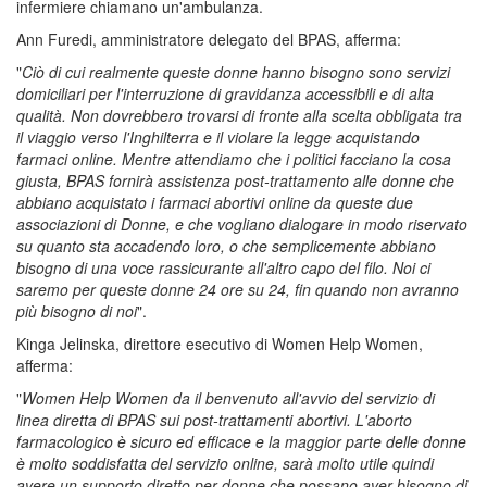
infermiere chiamano un'ambulanza.
Ann Furedi, amministratore delegato del BPAS, afferma:
"
Ciò di cui realmente queste donne hanno bisogno sono servizi
domiciliari per l'interruzione di gravidanza accessibili e di alta
qualità. Non dovrebbero trovarsi di fronte alla scelta obbligata tra
il viaggio verso l'Inghilterra e il violare la legge acquistando
farmaci online. Mentre attendiamo che i politici facciano la cosa
giusta, BPAS fornirà assistenza post-trattamento alle donne che
abbiano acquistato i farmaci abortivi online da queste due
associazioni di Donne, e che vogliano dialogare in modo riservato
su quanto sta accadendo loro, o che semplicemente abbiano
bisogno di una voce rassicurante all'altro capo del filo. Noi ci
saremo per queste donne 24 ore su 24, fin quando non avranno
più bisogno di noi
".
Kinga Jelinska, direttore esecutivo di Women Help Women,
afferma:
"
Women Help Women da il benvenuto all'avvio del servizio di
linea diretta di BPAS sui post-trattamenti abortivi. L'aborto
farmacologico è sicuro ed efficace e la maggior parte delle donne
è molto soddisfatta del servizio online, sarà molto utile quindi
avere un supporto diretto per donne che possano aver bisogno di