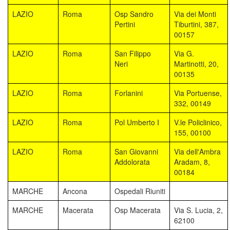
LAZIO
Roma
Osp Sandro
Via dei Monti
Pertini
Tiburtini, 387,
00157
LAZIO
Roma
San Filippo
Via G.
Neri
Martinotti, 20,
00135
LAZIO
Roma
Forlanini
Via Portuense,
332, 00149
LAZIO
Roma
Pol Umberto I
V.le Policlinico,
155, 00100
LAZIO
Roma
San Giovanni
Via dell'Ambra
Addolorata
Aradam, 8,
00184
MARCHE
Ancona
Ospedali Riuniti
MARCHE
Macerata
Osp Macerata
Via S. Lucia, 2,
62100