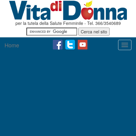
per la tutela della Salute Femminile - Tel. 366/3540689
Home
Toggl
navig