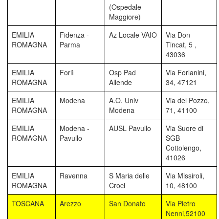
(Ospedale
Maggiore)
EMILIA
Fidenza -
Az Locale VAIO
Via Don
ROMAGNA
Parma
Tincat, 5 ,
43036
EMILIA
Forlì
Osp Pad
Via Forlanini,
ROMAGNA
Allende
34, 47121
EMILIA
Modena
A.O. Univ
Via del Pozzo,
ROMAGNA
Modena
71, 41100
EMILIA
Modena -
AUSL Pavullo
Via Suore di
ROMAGNA
Pavullo
SGB
Cottolengo,
41026
EMILIA
Ravenna
S Maria delle
Via Missiroli,
ROMAGNA
Croci
10, 48100
TOSCANA
Arezzo
San Donato
Via Pietro
Nenni,52100