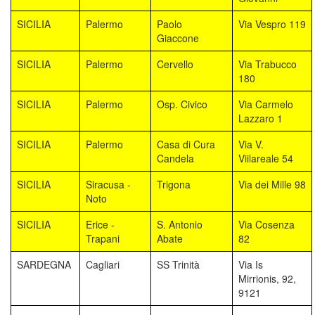
SICILIA
Palermo
Paolo
Via Vespro 119
Giaccone
SICILIA
Palermo
Cervello
Via Trabucco
180
SICILIA
Palermo
Osp. Civico
Via Carmelo
Lazzaro 1
SICILIA
Palermo
Casa di Cura
Via V.
Candela
Viilareale 54
SICILIA
Siracusa -
Trigona
Via dei Mille 98
Noto
SICILIA
Erice -
S. Antonio
Via Cosenza
Trapani
Abate
82
SARDEGNA
Cagliari
SS Trinità
Via Is
Mirrionis, 92,
9121