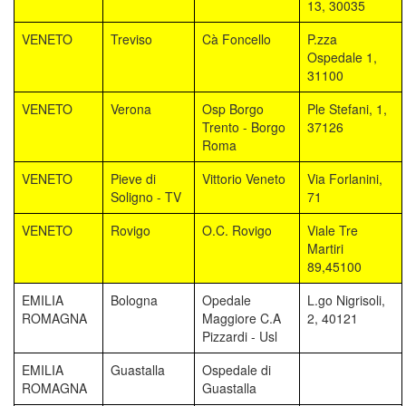
13, 30035
VENETO
Treviso
Cà Foncello
P.zza
Ospedale 1,
31100
VENETO
Verona
Osp Borgo
Ple Stefani, 1,
Trento - Borgo
37126
Roma
VENETO
Pieve di
Vittorio Veneto
Via Forlanini,
Soligno - TV
71
VENETO
Rovigo
O.C. Rovigo
Viale Tre
Martiri
89,45100
EMILIA
Bologna
Opedale
L.go Nigrisoli,
ROMAGNA
Maggiore C.A
2, 40121
Pizzardi - Usl
EMILIA
Guastalla
Ospedale di
ROMAGNA
Guastalla