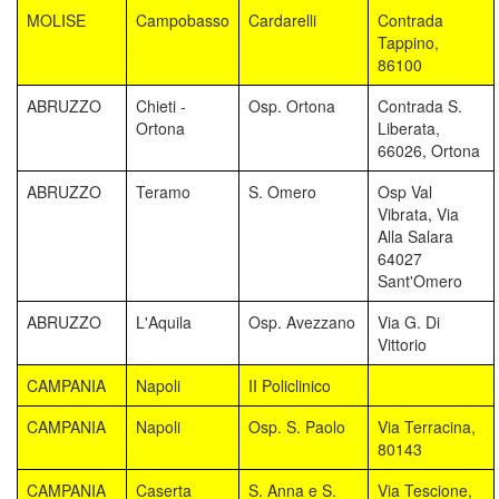
MOLISE
Campobasso
Cardarelli
Contrada
Tappino,
86100
ABRUZZO
Chieti -
Osp. Ortona
Contrada S.
Ortona
Liberata,
66026, Ortona
ABRUZZO
Teramo
S. Omero
Osp Val
Vibrata, Via
Alla Salara
64027
Sant'Omero
ABRUZZO
L'Aquila
Osp. Avezzano
Via G. Di
Vittorio
CAMPANIA
Napoli
II Policlinico
CAMPANIA
Napoli
Osp. S. Paolo
Via Terracina,
80143
CAMPANIA
Caserta
S. Anna e S.
Via Tescione,