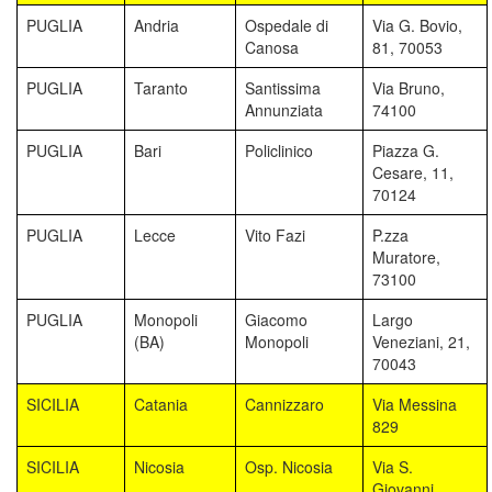
PUGLIA
Andria
Ospedale di
Via G. Bovio,
Canosa
81, 70053
PUGLIA
Taranto
Santissima
Via Bruno,
Annunziata
74100
PUGLIA
Bari
Policlinico
Piazza G.
Cesare, 11,
70124
PUGLIA
Lecce
Vito Fazi
P.zza
Muratore,
73100
PUGLIA
Monopoli
Giacomo
Largo
(BA)
Monopoli
Veneziani, 21,
70043
SICILIA
Catania
Cannizzaro
Via Messina
829
SICILIA
Nicosia
Osp. Nicosia
Via S.
Giovanni