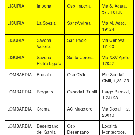
LIGURIA
Imperia
Osp Imperia
Via S. Agata,
57 , 18100
LIGURIA
La Spezia
Sant'Andrea
Via M. Asso,
19124
LIGURIA
Savona -
San Paolo
Via Genova,
Valloria
17100
LIGURIA
Savona -
Santa Corona
Via XXV Aprile,
Pietra Ligure
17027
LOMBARDIA
Brescia
Osp Civile
P.le Spedali
Civili, 1,25125
LOMBARDIA
Bergano
Ospedali Riuniti
Largo Barozzi,
1 24128
LOMBARDIA
Crema
AO Maggiore
Via Dogali, 12,
26013
LOMBARDIA
Desenzano
Osp
Località
del Garda
Desenzano
Montecroce,