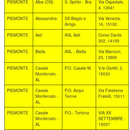
PIEMONTE
Alba (CN)
S. Spirito - Bra
Via Ospedale,
4, 12041
PIEMONTE
Alessandria
SS Biagio e
Via Venezia,
Arrigo
16, 15100
PIEMONTE
Asti
ASL Asti
Corso Dante
202, 14100
PIEMONTE
Biella
ASL - Biella
Via Marconi,
23, 13900
PIEMONTE
Casale
P.O. Casale M.
V.le Giolitti, 2,
Monferrato -
15033
AL
PIEMONTE
Casale
P.O. Acqui
Via Fatebene
Monferrato -
Terme
Fratelli, 15011
AL
PIEMONTE
Casale
P.O.- Tortona
VIA XX
Monferrato -
SETTEMBRE -
AL
15057