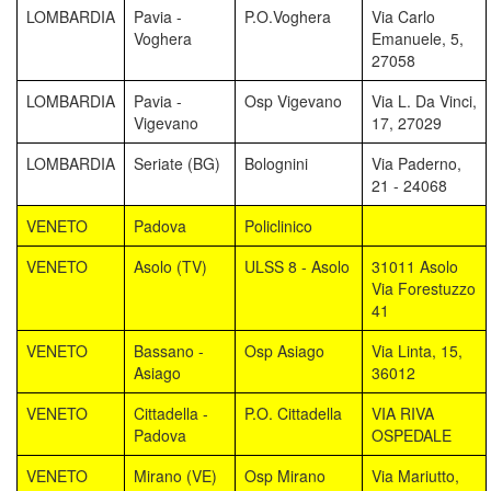
LOMBARDIA
Pavia -
P.O.Voghera
Via Carlo
Voghera
Emanuele, 5,
27058
LOMBARDIA
Pavia -
Osp Vigevano
Via L. Da Vinci,
Vigevano
17, 27029
LOMBARDIA
Seriate (BG)
Bolognini
Via Paderno,
21 - 24068
VENETO
Padova
Policlinico
VENETO
Asolo (TV)
ULSS 8 - Asolo
31011 Asolo
Via Forestuzzo
41
VENETO
Bassano -
Osp Asiago
Via Linta, 15,
Asiago
36012
VENETO
Cittadella -
P.O. Cittadella
VIA RIVA
Padova
OSPEDALE
VENETO
Mirano (VE)
Osp Mirano
Via Mariutto,