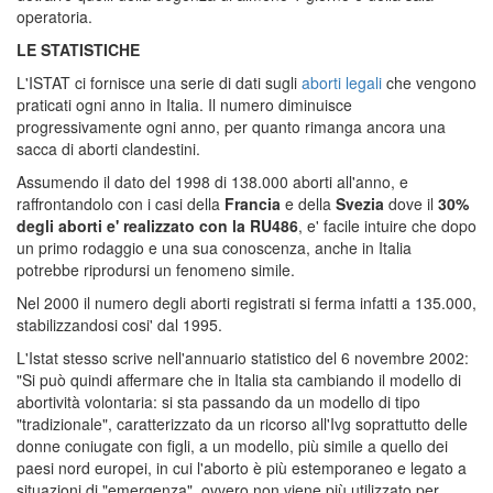
operatoria.
LE STATISTICHE
L'ISTAT ci fornisce una serie di dati sugli
aborti legali
che vengono
praticati ogni anno in Italia. Il numero diminuisce
progressivamente ogni anno, per quanto rimanga ancora una
sacca di aborti clandestini.
Assumendo il dato del 1998 di 138.000 aborti all'anno, e
raffrontandolo con i casi della
Francia
e della
Svezia
dove il
30%
degli aborti e' realizzato con la RU486
, e' facile intuire che dopo
un primo rodaggio e una sua conoscenza, anche in Italia
potrebbe riprodursi un fenomeno simile.
Nel 2000 il numero degli aborti registrati si ferma infatti a 135.000,
stabilizzandosi cosi' dal 1995.
L'Istat stesso scrive nell'annuario statistico del 6 novembre 2002:
"Si può quindi affermare che in Italia sta cambiando il modello di
abortività volontaria: si sta passando da un modello di tipo
"tradizionale", caratterizzato da un ricorso all'Ivg soprattutto delle
donne coniugate con figli, a un modello, più simile a quello dei
paesi nord europei, in cui l'aborto è più estemporaneo e legato a
situazioni di "emergenza", ovvero non viene più utilizzato per