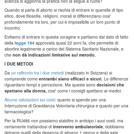
scienza si aggiorna la pratica non la segue a ruota?
Quando si parla di aborto si rischia di entrare in querelle di tipo
etico, dove filosofie, religioni, morali si differenziano cosi'
profondamente tra loro, per cui è impossibile un loro punto di
incontro.
Evitiamo di entrare in questa voragine e partiamo dal dato di fatto
della
legge 194
approvata quasi 22 anni fa, che permette di
abortire legalmente a carico del Sistema Sanitario Nazionale, e
che
non dà indicazioni limitative sul metodo.
I DUE METODI
Da
un raffronto tra i due metodi
(realizzato in Svizzera) si
comprende come
entrambi siano efficaci e sicuri.
Le differenze
riguardano tempi e percezione. Ma queste sono
decisioni che
spettano alla donna,
cosi' come i consigli spettano ai medici.
Alcune valutazioni sui costi
: quanto si spende per una
Interruzione di Gravidanza Volontaria chirurgica e quanto per una
farmacologica?
Per la RU486 non possiamo stabilire in anticipo i suoi costi, ma
certamente trattandosi di
intervento ambulatoriale
, dobbiamo
detrarre quelli della degenza di almeno 1 giorno e della sala