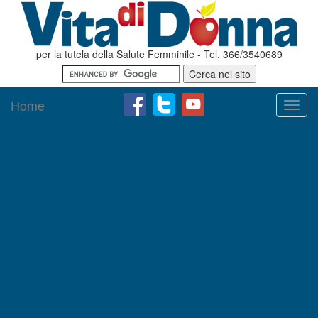
per la tutela della Salute Femminile - Tel. 366/3540689
Home
Toggl
navig