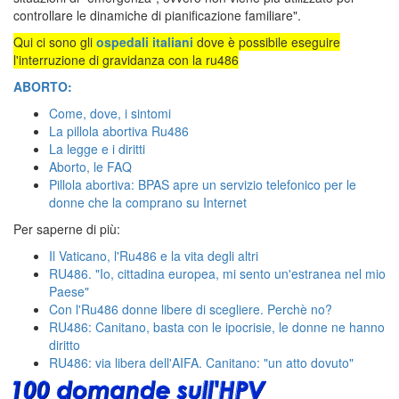
controllare le dinamiche di pianificazione familiare".
Qui ci sono gli
ospedali italiani
dove è possibile eseguire
l'interruzione di gravidanza con la ru486
ABORTO:
Come, dove, i sintomi
La pillola abortiva Ru486
La legge e i diritti
Aborto, le FAQ
Pillola abortiva: BPAS apre un servizio telefonico per le
donne che la comprano su Internet
Per saperne di più:
Il Vaticano, l'Ru486 e la vita degli altri
RU486. "Io, cittadina europea, mi sento un'estranea nel mio
Paese"
Con l'Ru486 donne libere di scegliere. Perchè no?
RU486: Canitano, basta con le ipocrisie, le donne ne hanno
diritto
RU486: via libera dell'AIFA. Canitano: "un atto dovuto"