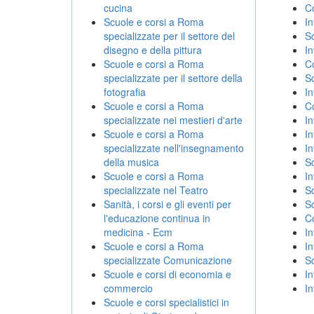
cucina
Co
Scuole e corsi a Roma
In
specializzate per il settore del
Sc
disegno e della pittura
In
Scuole e corsi a Roma
Co
specializzate per il settore della
Sc
fotografia
I
Scuole e corsi a Roma
Co
specializzate nei mestieri d'arte
In
Scuole e corsi a Roma
In
specializzate nell'insegnamento
In
della musica
Sc
Scuole e corsi a Roma
In
specializzate nel Teatro
Sc
Sanità, i corsi e gli eventi per
Sc
l'educazione continua in
Co
medicina - Ecm
In
Scuole e corsi a Roma
In
specializzate Comunicazione
Sc
Scuole e corsi di economia e
In
commercio
In
Scuole e corsi specialistici in