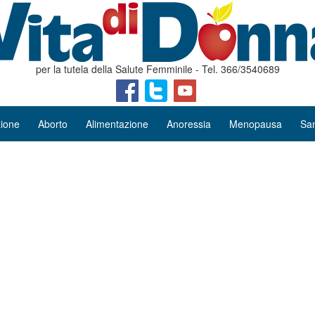
per la tutela della Salute Femminile - Tel. 366/3540689
ione
Aborto
Alimentazione
Anoressia
Menopausa
San