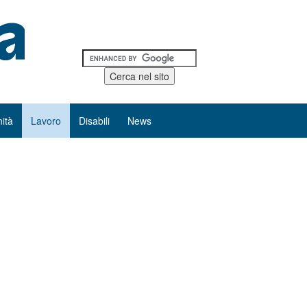
ità
Lavoro
Disabili
News