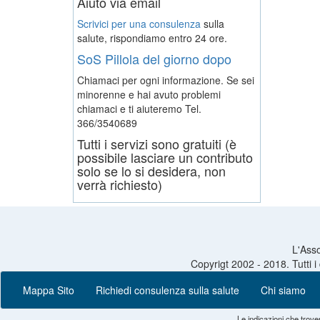
Aiuto via email
Scrivici per una consulenza
sulla
salute, rispondiamo entro 24 ore.
SoS Pillola del giorno dopo
Chiamaci per ogni informazione. Se sei
minorenne e hai avuto problemi
chiamaci e ti aiuteremo
Tel.
366/3540689
Tutti i servizi sono gratuiti (è
possibile lasciare un contributo
solo se lo si desidera, non
verrà richiesto)
L'Asso
Copyrigt 2002 - 2018. Tutti i
Mappa Sito
Richiedi consulenza sulla salute
Chi siamo
Le indicazioni che trove