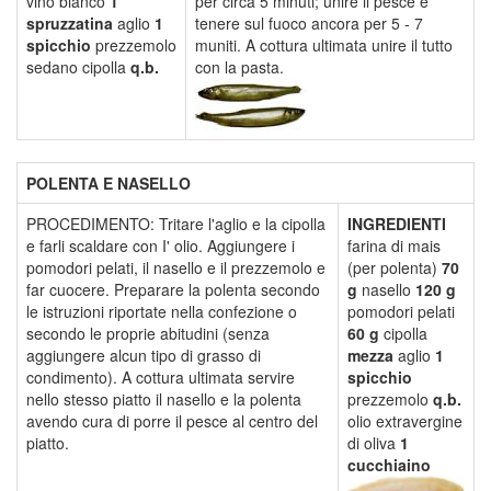
vino bianco
1
per circa 5 minuti; unire il pesce e
spruzzatina
aglio
1
tenere sul fuoco ancora per 5 - 7
spicchio
prezzemolo
muniti. A cottura ultimata unire il tutto
sedano cipolla
q.b.
con la pasta.
POLENTA E NASELLO
PROCEDIMENTO: Tritare l'aglio e la cipolla
INGREDIENTI
e farli scaldare con I' olio. Aggiungere i
farina di mais
pomodori pelati, il nasello e il prezzemolo e
(per polenta)
70
far cuocere. Preparare la polenta secondo
g
nasello
120 g
le istruzioni riportate nella confezione o
pomodori pelati
secondo le proprie abitudini (senza
60 g
cipolla
aggiungere alcun tipo di grasso di
mezza
aglio
1
condimento). A cottura ultimata servire
spicchio
nello stesso piatto il nasello e la polenta
prezzemolo
q.b.
avendo cura di porre il pesce al centro del
olio extravergine
piatto.
di oliva
1
cucchiaino