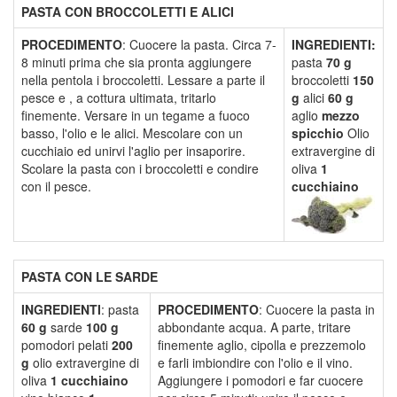
PASTA CON BROCCOLETTI E ALICI
PROCEDIMENTO
: Cuocere la pasta. Circa 7-
INGREDIENTI:
8 minuti prima che sia pronta aggiungere
pasta
70 g
nella pentola i broccoletti. Lessare a parte il
broccoletti
150
pesce e , a cottura ultimata, tritarlo
g
alici
60 g
finemente. Versare in un tegame a fuoco
aglio
mezzo
basso, l'olio e le alici. Mescolare con un
spicchio
Olio
cucchiaio ed unirvi l'aglio per insaporire.
extravergine di
Scolare la pasta con i broccoletti e condire
oliva
1
con il pesce.
cucchiaino
PASTA CON LE SARDE
INGREDIENTI
: pasta
PROCEDIMENTO
: Cuocere la pasta in
60 g
sarde
100 g
abbondante acqua. A parte, tritare
pomodori pelati
200
finemente aglio, cipolla e prezzemolo
g
olio extravergine di
e farli imbiondire con l'olio e il vino.
oliva
1 cucchiaino
Aggiungere i pomodori e far cuocere