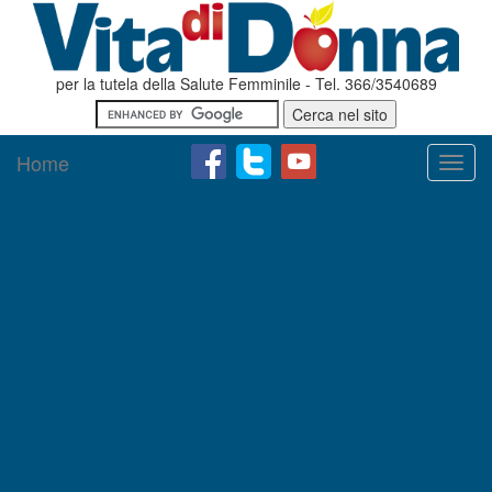
per la tutela della Salute Femminile - Tel. 366/3540689
Home
Toggl
navig