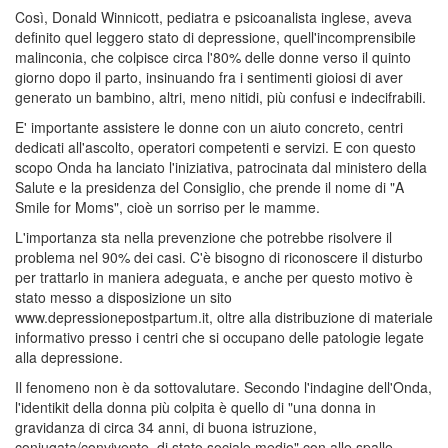
Così, Donald Winnicott, pediatra e psicoanalista inglese, aveva
definito quel leggero stato di depressione, quell'incomprensibile
malinconia, che colpisce circa l'80% delle donne verso il quinto
giorno dopo il parto, insinuando fra i sentimenti gioiosi di aver
generato un bambino, altri, meno nitidi, più confusi e indecifrabili.
E' importante assistere le donne con un aiuto concreto, centri
dedicati all'ascolto, operatori competenti e servizi. E con questo
scopo Onda ha lanciato l'iniziativa, patrocinata dal ministero della
Salute e la presidenza del Consiglio, che prende il nome di "A
Smile for Moms", cioè un sorriso per le mamme.
L'importanza sta nella prevenzione che potrebbe risolvere il
problema nel 90% dei casi. C'è bisogno di riconoscere il disturbo
per trattarlo in maniera adeguata, e anche per questo motivo è
stato messo a disposizione un sito
www.depressionepostpartum.it, oltre alla distribuzione di materiale
informativo presso i centri che si occupano delle patologie legate
alla depressione.
Il fenomeno non è da sottovalutare. Secondo l'indagine dell'Onda,
l'identikit della donna più colpita è quello di "una donna in
gravidanza di circa 34 anni, di buona istruzione,
coniugata/convivente, di stato sociale medio" con alle spalle