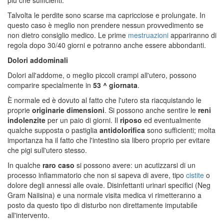
Talvolta le perdite sono scarse ma capricciose e prolungate. In
questo caso è meglio non prendere nessun provvedimento se
non dietro consiglio medico. Le prime
mestruazioni
appariranno di
regola dopo 30/40 giorni e potranno anche essere abbondanti.
Dolori addominali
Dolori all'addome, o meglio piccoli crampi all'utero, possono
comparire specialmente in
53 ^ giornata
.
È normale ed è dovuto al fatto che l'utero sta riacquistando le
proprie
originarie dimensioni
. Si possono anche sentire le
reni
indolenzite
per un paio di giorni. Il
riposo
ed eventualmente
qualche supposta o pastiglia
antidolorifica
sono sufficienti; molta
importanza ha il fatto che l'intestino sia libero proprio per evitare
che pigi sull'utero stesso.
In qualche
raro caso
si possono avere: un acutizzarsi di un
processo infiammatorio che non si sapeva di avere, tipo
cistite
o
dolore degli annessi alle ovaie. Disinfettanti urinari specifici (Neg
Gram Naiisina) e una normale visita medica vi rimetteranno a
posto da questo tipo di disturbo non direttamente imputabile
all'intervento.