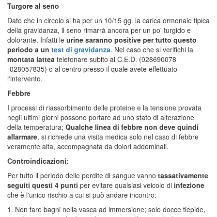
Turgore al seno
Dato che in circolo si ha per un 10/15 gg. la carica ormonale tipica
della gravidanza, il seno rimarrà ancora per un po' turgido e
dolorante. Infatti le
urine saranno positive per tutto questo
periodo a un
test di gravidanza
. Nel caso che si verifichi la
montata lattea
telefonare subito al C.E.D. (028690078
-028057835) o al centro presso il quale avete effettuato
l'intervento.
Febbre
I processi di riassorbimento delle proteine e la tensione provata
negli ultimi giorni possono portare ad uno stato di alterazione
della temperatura;
Qualche linea di febbre non deve quindi
allarmare
, si richiede una visita medica solo nel caso di febbre
veramente alta, accompagnata da dolori addominali.
Controindicazioni:
Per tutto il periodo delle perdite di sangue vanno
tassativamente
seguiti questi 4 punti
per evitare qualsiasi veicolo di
infezione
che è l'unico rischio a cui si può andare incontro:
1. Non fare bagni nella vasca ad immersione; solo docce tiepide,