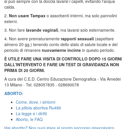
si può sempre con la doccia lavarsi i capelli, evitando l'acqua
calda.
2.
Non usare Tampax
o assorbenti intermi, ma solo pannolini
esterni.
3. Non fare
lavande vaginali
, ma lavarsi solo esternamente.
4. Non avere prematuramente
rapporti sessuali
(aspettare
almeno 20 gg.) tenendo conto dello stato di salute locale e del
pericolo di rimanere
nuovamente incinte
in questo periodo.
È UTILE FARE UNA VISITA DI CONTROLLO DOPO 15 GIORNI
DALL'INTERVENTO E FARE UN TEST DI GRAVIDANZA NON
PRIMA DI 20 GIORNI.
A cura del C.E.D. Centro Educazione Demografica - Via Amedei
13 Milano - Tel. 028057835 - 028690078
ABORTO:
Come, dove, i sintomi
La pillola abortiva Ru486
La legge e i diritti
Aborto, le FAQ
Hai abortito? Non puoi stare al pronto soccorso ginecologico