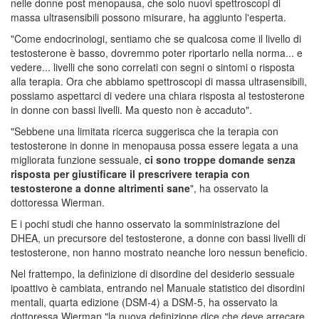
nelle donne post menopausa, che solo nuovi spettroscopi di
massa ultrasensibili possono misurare, ha aggiunto l'esperta.
"Come endocrinologi, sentiamo che se qualcosa come il livello di
testosterone è basso, dovremmo poter riportarlo nella norma... e
vedere... livelli che sono correlati con segni o sintomi o risposta
alla terapia. Ora che abbiamo spettroscopi di massa ultrasensibili,
possiamo aspettarci di vedere una chiara risposta al testosterone
in donne con bassi livelli. Ma questo non è accaduto".
"Sebbene una limitata ricerca suggerisca che la terapia con
testosterone in donne in menopausa possa essere legata a una
migliorata funzione sessuale,
ci sono troppe domande senza
risposta per giustificare il prescrivere terapia con
testosterone a donne altrimenti sane
", ha osservato la
dottoressa Wierman.
E i pochi studi che hanno osservato la somministrazione del
DHEA, un precursore del testosterone, a donne con bassi livelli di
testosterone, non hanno mostrato neanche loro nessun beneficio.
Nel frattempo, la definizione di disordine del desiderio sessuale
ipoattivo è cambiata, entrando nel Manuale statistico dei disordini
mentali, quarta edizione (DSM-4) a DSM-5, ha osservato la
dottoressa Wierman "la nuova definizione dice che deve arrecare