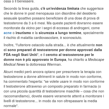
ossa o il benessere.
Secondo la linea guida,
c'è un'evidenza limitata
che suggerisce
che le donne in post menopausa con disordine del desiderio
sessuale ipoattivo possano beneficiare di una dose di prova di
testosterone da 3 a 6 mesi. Ma queste pazienti dovranno essere
monitorate da vicino per i segni di eccesso di androgeni, come
acne
o
irsutismo
e la
sicurezza a lungo termine
, specialmente
il rischio di malattia cardiovascolare, è sconosciuto.
Inoltre, "l'ulteriore ostacolo sulla strada... è che attualmente
non
ci sono preparati di testosterone per donne approvati dalla
FDA negli Stati Uniti
", e il
cerotto al testosterone per le
donne non è più approvato in Europa
, ha chiarito a
Medscape
Medical News
la dottoressa Wierman.
Alcuni medici però ancora optano per prescrivere la terapia con
testosterone a donne altrimenti in salute in modo non conforme,
ha commentato l'esperta: "se volete usare in modo non conforme
il testosterone attraverso un composto preparato in farmacia (o
con una piccola quantità di testosterone maschile – cosa che non
raccomandiamo), dovete essere veramente attenti a monitorare i
livelli di testosterone... in modo da non oltrepassare la media
normale".