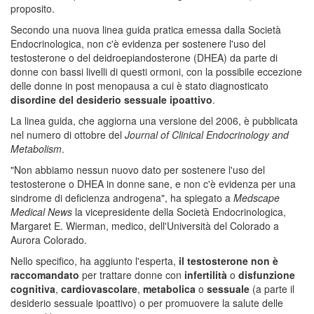
proposito.
Secondo una nuova linea guida pratica emessa dalla Società
Endocrinologica, non c'è evidenza per sostenere l'uso del
testosterone o del deidroepiandosterone (DHEA) da parte di
donne con bassi livelli di questi ormoni, con la possibile eccezione
delle donne in post menopausa a cui è stato diagnosticato
disordine del desiderio sessuale ipoattivo
.
La linea guida, che aggiorna una versione del 2006, è pubblicata
nel numero di ottobre del
Journal of Clinical Endocrinology and
Metabolism
.
"Non abbiamo nessun nuovo dato per sostenere l'uso del
testosterone o DHEA in donne sane, e non c'è evidenza per una
sindrome di deficienza androgena", ha spiegato a
Medscape
Medical News
la vicepresidente della Società Endocrinologica,
Margaret E. Wierman, medico, dell'Università del Colorado a
Aurora Colorado.
Nello specifico, ha aggiunto l'esperta,
il testosterone non è
raccomandato
per trattare donne con
infertilità
o
disfunzione
cognitiva
,
cardiovascolare
,
metabolica
o
sessuale
(a parte il
desiderio sessuale ipoattivo) o per promuovere la salute delle