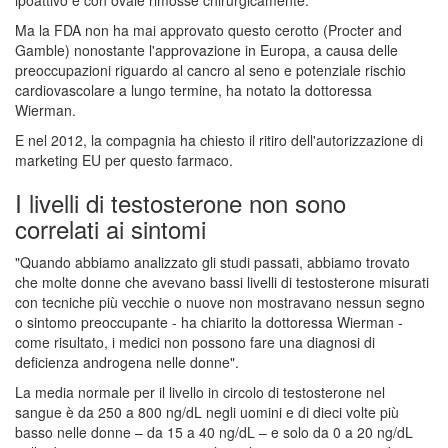
Ma la FDA non ha mai approvato questo cerotto (Procter and
Gamble) nonostante l'approvazione in Europa, a causa delle
preoccupazioni riguardo al cancro al seno e potenziale rischio
cardiovascolare a lungo termine, ha notato la dottoressa
Wierman.
E nel 2012, la compagnia ha chiesto il ritiro dell'autorizzazione di
marketing EU per questo farmaco.
I livelli di testosterone non sono
correlati ai sintomi
"Quando abbiamo analizzato gli studi passati, abbiamo trovato
che molte donne che avevano bassi livelli di testosterone misurati
con tecniche più vecchie o nuove non mostravano nessun segno
o sintomo preoccupante - ha chiarito la dottoressa Wierman -
come risultato, i medici non possono fare una diagnosi di
deficienza androgena nelle donne".
La media normale per il livello in circolo di testosterone nel
sangue è da 250 a 800 ng/dL negli uomini e di dieci volte più
basso nelle donne – da 15 a 40 ng/dL – e solo da 0 a 20 ng/dL