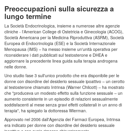
Preoccupazioni sulla sicurezza a
lungo termine
La Società Endocrinologica, insieme a numerose altre agenzie
cliniche - l'American College di Ostetricia e Ginecologia (ACOG),
Società Americana per la Medicina Riproduttiva (ASRM), Società
Europea di Endocrinologia (ESE) e la Società Internazionale
Menopausa (IMS) – ha messo insieme un'unità operativa per
riconsiderare i dati pubblicati sul testosterone e DHEA e
aggiornare la precedente linea guida sulla terapia androgena
nelle donne.
Uno studio fase 3 sull'unico prodotto che era disponibile per le
donne con disordine del desiderio sessuale ipoattivo – un cerotto
al testosterone chiamato Intrinsa (Warner Chilcott) – ha mostrato
che "produceva un modesto effetto sulla funzione sessuale – un
aumento consistente in un episodio di relazioni sessualmente
soddisfacenti al mese senza gravi effetti collaterali in un anno di
terapia", ha spiegato la dottoressa Wierman.
Approvato nel 2006 dall'Agenzia dei Farmaci Europea, Intrinsa
era indicato per donne con disordine del desiderio sessuale
ipoattivo e con ovaie rimosse chirurgicamente.