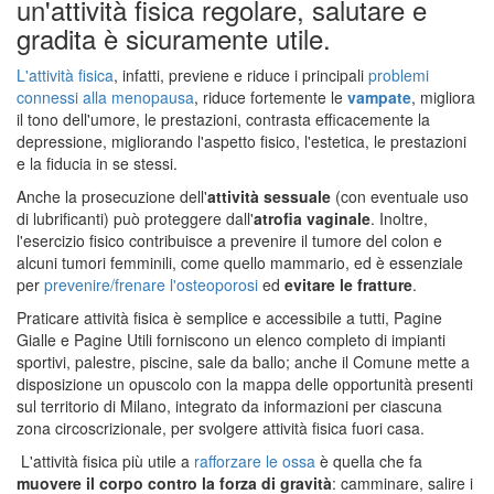
un'attività fisica regolare, salutare e
gradita è sicuramente utile.
L'attività fisica
, infatti, previene e riduce i principali
problemi
connessi alla menopausa
, riduce fortemente le
vampate
, migliora
il tono dell'umore, le prestazioni, contrasta efficacemente la
depressione, migliorando l'aspetto fisico, l'estetica, le prestazioni
e la fiducia in se stessi.
Anche la prosecuzione dell'
attività sessuale
(con eventuale uso
di lubrificanti) può proteggere dall'
atrofia vaginale
. Inoltre,
l'esercizio fisico contribuisce a prevenire il tumore del colon e
alcuni tumori femminili, come quello mammario, ed è essenziale
per
prevenire/frenare l'osteoporosi
ed
evitare le fratture
.
Praticare attività fisica è semplice e accessibile a tutti, Pagine
Gialle e Pagine Utili forniscono un elenco completo di impianti
sportivi, palestre, piscine, sale da ballo; anche il Comune mette a
disposizione un opuscolo con la mappa delle opportunità presenti
sul territorio di Milano, integrato da informazioni per ciascuna
zona circoscrizionale, per svolgere attività fisica fuori casa.
L'attività fisica più utile a
rafforzare le ossa
è quella che fa
muovere il corpo contro la forza di gravità
: camminare, salire i