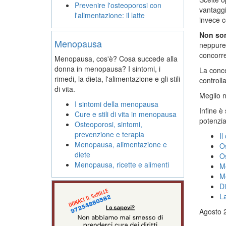
Prevenire l'osteoporosi con
vantaggi
l'alimentazione: il latte
invece co
Non son
Menopausa
neppure 
concorrer
Menopausa, cos'è? Cosa succede alla
donna in menopausa? I sintomi, i
La conce
rimedi, la dieta, l'alimentazione e gli stili
controll
di vita.
Meglio 
I sintomi della menopausa
Infine è
Cure e stili di vita in menopausa
potenzi
Osteoporosi, sintomi,
prevenzione e terapia
Il
Menopausa, alimentazione e
Os
diete
Os
Menopausa, ricette e alimenti
Me
M
Di
L
Agosto 