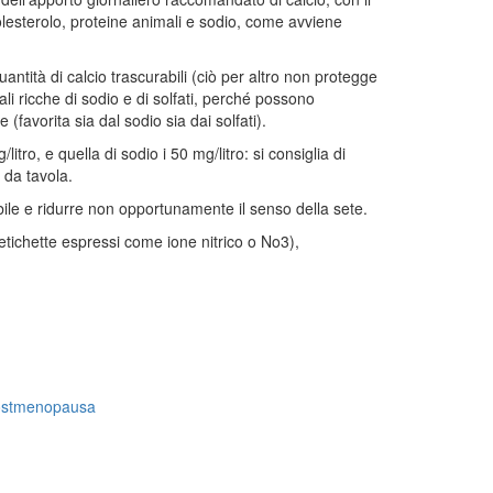
esterolo, proteine animali e sodio, come avviene
antità di calcio trascurabili (ciò per altro non protegge
li ricche di sodio e di solfati, perché possono
 (favorita sia dal sodio sia dai solfati).
ro, e quella di sodio i 50 mg/litro: si consiglia di
 da tavola.
bile e ridurre non opportunamente il senso della sete.
etichette espressi come ione nitrico o No3),
 postmenopausa