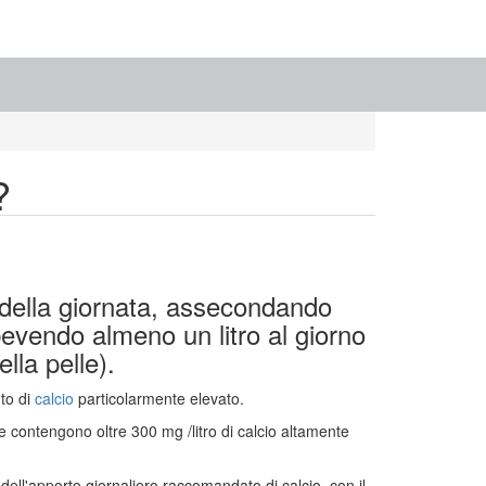
?
o della giornata, assecondando
evendo almeno un litro al giorno
lla pelle).
to di
calcio
particolarmente elevato.
e contengono oltre 300 mg /litro di calcio altamente
e
dell'apporto giornaliero raccomandato di calcio, con il