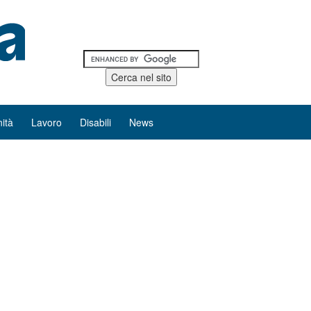
ità
Lavoro
Disabili
News