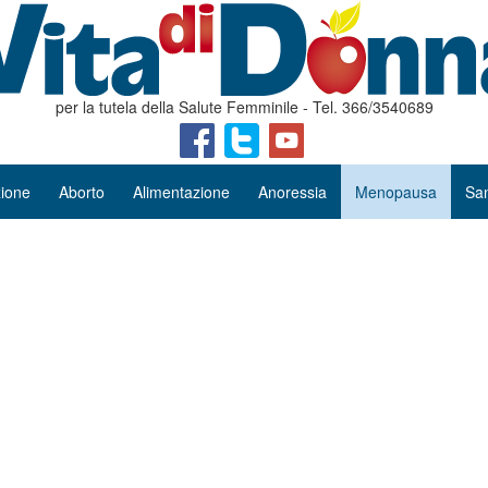
per la tutela della Salute Femminile - Tel. 366/3540689
ione
Aborto
Alimentazione
Anoressia
Menopausa
San