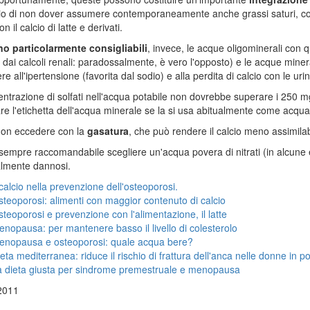
o di non dover assumere contemporaneamente anche grassi saturi, col
n il calcio di latte e derivati.
o particolarmente consigliabili
, invece, le acque oligominerali con qu
dai calcoli renali: paradossalmente, è vero l'opposto) e le acque minera
e all'ipertensione (favorita dal sodio) e alla perdita di calcio con le urine
ntrazione di solfati nell'acqua potabile non dovrebbe superare i 250 mg/lit
are l'etichetta dell'acqua minerale se la si usa abitualmente come acqua
non eccedere con la
gasatura
, che può rendere il calcio meno assimila
 sempre raccomandabile scegliere un'acqua povera di nitrati (in alcune 
almente dannosi.
 calcio nella prevenzione dell'osteoporosi.
teoporosi: alimenti con maggior contenuto di calcio
teoporosi e prevenzione con l'alimentazione, il latte
nopausa: per mantenere basso il livello di colesterolo
enopausa e osteoporosi: quale acqua bere?
eta mediterranea: riduce il rischio di frattura dell'anca nelle donne in
a dieta giusta per sindrome premestruale e menopausa
2011