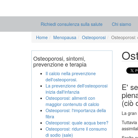
Richiedi consulenza sulla salute
Chi siamo
Home
Menopausa
Osteoporosi
Osteoporosi:
Ost
Osteoporosi, sintomi,
prevenzione e terapia
Il calcio nella prevenzione
dell'osteoporosi.
E' se
La prevenzione dell'osteoporosi
inizia dall'infanzia
pien
Osteoporosi: alimenti con
(ciò 
maggior contenuto di calcio
Osteoporosi: l'importanza della
La gran 
fibra
Tuttavia
Osteoporosi: quale acqua bere?
assimila
Osteoporosi: ridurre il consumo
di sodio (sale)
Scelte o