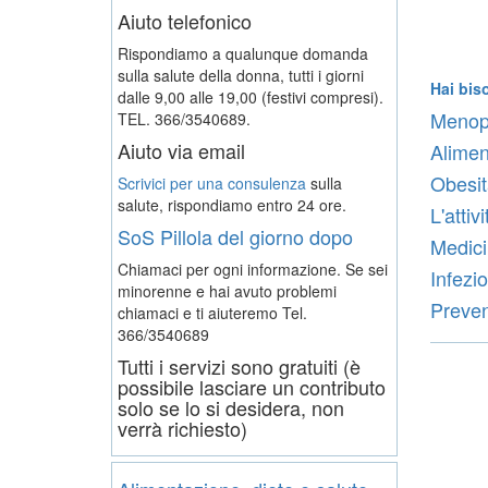
Aiuto telefonico
Rispondiamo a qualunque domanda
sulla salute della donna, tutti i giorni
Hai bis
dalle 9,00 alle 19,00 (festivi compresi).
Menop
TEL. 366/3540689.
Aiuto via email
Alimen
Obesit
Scrivici per una consulenza
sulla
salute, rispondiamo entro 24 ore.
L'attivi
SoS Pillola del giorno dopo
Medici
Chiamaci per ogni informazione. Se sei
Infezio
minorenne e hai avuto problemi
Preven
chiamaci e ti aiuteremo
Tel.
366/3540689
Tutti i servizi sono gratuiti (è
possibile lasciare un contributo
solo se lo si desidera, non
verrà richiesto)