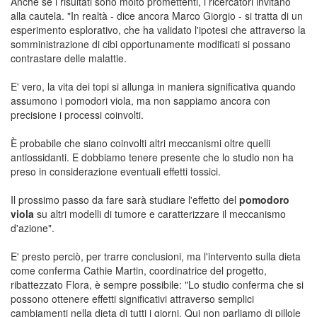
Anche se i risultati sono molto promettenti, i ricercatori invitano
alla cautela. "In realtà - dice ancora Marco Giorgio - si tratta di un
esperimento esplorativo, che ha validato l'ipotesi che attraverso la
somministrazione di cibi opportunamente modificati si possano
contrastare delle malattie.
E' vero, la vita dei topi si allunga in maniera significativa quando
assumono i pomodori viola, ma non sappiamo ancora con
precisione i processi coinvolti.
È probabile che siano coinvolti altri meccanismi oltre quelli
antiossidanti. E dobbiamo tenere presente che lo studio non ha
preso in considerazione eventuali effetti tossici.
Il prossimo passo da fare sarà studiare l'effetto del
pomodoro
viola
su altri modelli di tumore e caratterizzare il meccanismo
d'azione".
E' presto perciò, per trarre conclusioni, ma l'intervento sulla dieta
come conferma Cathie Martin, coordinatrice del progetto,
ribattezzato Flora, è sempre possibile: "Lo studio conferma che si
possono ottenere effetti significativi attraverso semplici
cambiamenti nella dieta di tutti i giorni. Qui non parliamo di pillole