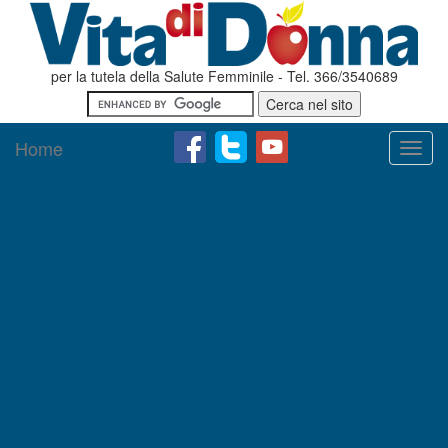
per la tutela della Salute Femminile - Tel. 366/3540689
Home
Toggl
navig