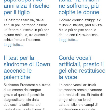
anni alza il rischio
ne soffrono, più
per il figlio
colpite le donne
La paternità tardiva, dai 40
Il dolore cronico affligge 12
anni in poi, potrebbe essere
milioni di italiani, pari al 21%.
un fattore di rischio in più per
Ma le più colpite sono le
alcune malattie, tra queste la
donne con il 56% dei casi.
schizofrenia e l'autismo.
Leggi tutto...
Leggi tutto...
Il test per la
Corde vocali
sindrome di Down
artificiali, presto il
accende le
gel che restituisce
polemiche
la voce
Si chiama Prenatest e si tratta
Le corde vocali artificiali
di un esame del sangue
potrebbero presto diventare
grazie al quale è possibile
una realtà clinica. Si tratta di
diagnosticare, sin dalla
un gel sintetico le cui
dodicesima settimana di
caratteristiche e campi di
gestazione, la sindrome di
applicazione sono state