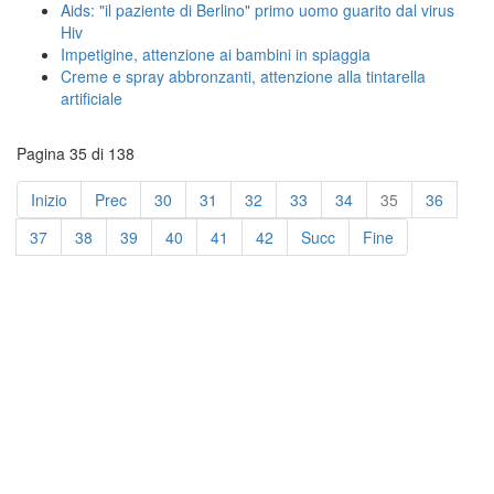
Aids: "il paziente di Berlino" primo uomo guarito dal virus
Hiv
Impetigine, attenzione ai bambini in spiaggia
Creme e spray abbronzanti, attenzione alla tintarella
artificiale
Pagina 35 di 138
Inizio
Prec
30
31
32
33
34
35
36
37
38
39
40
41
42
Succ
Fine