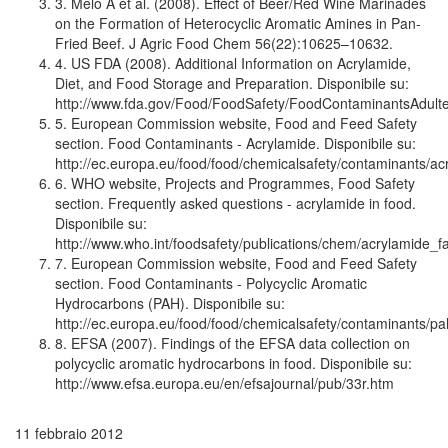
3. Melo A et al. (2008). Effect of Beer/Red Wine Marinades
on the Formation of Heterocyclic Aromatic Amines in Pan-
Fried Beef. J Agric Food Chem 56(22):10625–10632.
4. US FDA (2008). Additional Information on Acrylamide,
Diet, and Food Storage and Preparation. Disponibile su:
http://www.fda.gov/Food/FoodSafety/FoodContaminantsAdult
5. European Commission website, Food and Feed Safety
section. Food Contaminants - Acrylamide. Disponibile su:
http://ec.europa.eu/food/food/chemicalsafety/contaminants/a
6. WHO website, Projects and Programmes, Food Safety
section. Frequently asked questions - acrylamide in food.
Disponibile su:
http://www.who.int/foodsafety/publications/chem/acrylamide_f
7. European Commission website, Food and Feed Safety
section. Food Contaminants - Polycyclic Aromatic
Hydrocarbons (PAH). Disponibile su:
http://ec.europa.eu/food/food/chemicalsafety/contaminants/p
8. EFSA (2007). Findings of the EFSA data collection on
polycyclic aromatic hydrocarbons in food. Disponibile su:
http://www.efsa.europa.eu/en/efsajournal/pub/33r.htm
11 febbraio 2012