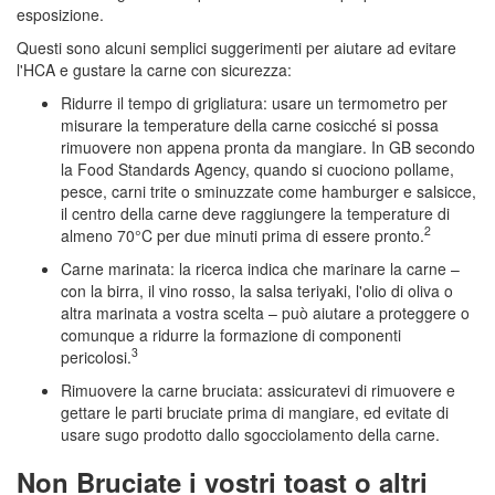
esposizione.
Questi sono alcuni semplici suggerimenti per aiutare ad evitare
l'HCA e gustare la carne con sicurezza:
Ridurre il tempo di grigliatura: usare un termometro per
misurare la temperature della carne cosicché si possa
rimuovere non appena pronta da mangiare. In GB secondo
la Food Standards Agency, quando si cuociono pollame,
pesce, carni trite o sminuzzate come hamburger e salsicce,
il centro della carne deve raggiungere la temperature di
2
almeno 70°C per due minuti prima di essere pronto.
Carne marinata: la ricerca indica che marinare la carne –
con la birra, il vino rosso, la salsa teriyaki, l'olio di oliva o
altra marinata a vostra scelta – può aiutare a proteggere o
comunque a ridurre la formazione di componenti
3
pericolosi.
Rimuovere la carne bruciata: assicuratevi di rimuovere e
gettare le parti bruciate prima di mangiare, ed evitate di
usare sugo prodotto dallo sgocciolamento della carne.
Non Bruciate i vostri toast o altri