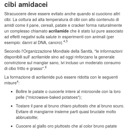
cibi amidacei
Stracuocere deve essere evitato anche quando si cuociono altri
cibi. La cottura ad alta temperatura di cibi con alto contenuto di
amidi come il pane, cereali, patate e cracker forma naturalmente
un complesso chiamato
acrilamide
che è stato lui pure associato
ad effetti negativi sulla salute in esperimenti con animali (per
4,5
esempio: danni al DNA, cancro).
Secondo l'Organizzazione Mondiale della Sanità, "le informazioni
disponibili sull' acrilamide sino ad oggi rinforzano la generale
convinzione sul mangiar sano, ivi incluso un moderato consumo
6
di cibo fritto e grasso".
La formazione di acrilamide può essere ridotta con le seguenti
4
misure
:
Bollire le patate o cuocerle intere al microonde con la loro
pelle ("microwave-baked potatoes");
Tostare il pane al bruno chiaro piuttosto che al bruno scuro.
Evitare di mangiarne insieme parti quasi bruciate molto
abbrustolite;
Cuocere al giallo oro piuttosto che al color bruno patate