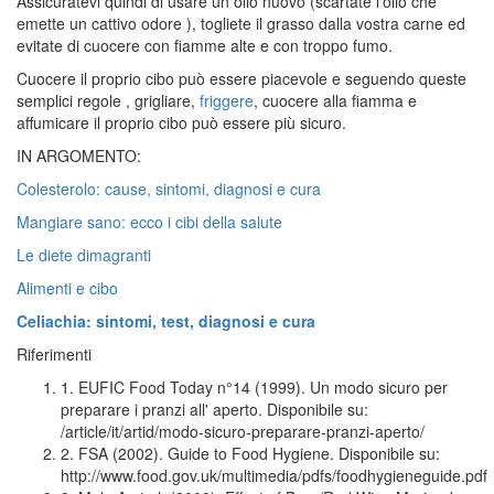
Assicuratevi quindi di usare un olio nuovo (scartate l'olio che
emette un cattivo odore ), togliete il grasso dalla vostra carne ed
evitate di cuocere con fiamme alte e con troppo fumo.
Cuocere il proprio cibo può essere piacevole e seguendo queste
semplici regole , grigliare,
friggere
, cuocere alla fiamma e
affumicare il proprio cibo può essere più sicuro.
IN ARGOMENTO:
Colesterolo: cause, sintomi, diagnosi e cura
Mangiare sano: ecco i cibi della salute
Le diete dimagranti
Alimenti e cibo
Celiachia: sintomi, test, diagnosi e cura
Riferimenti
1. EUFIC Food Today n°14 (1999). Un modo sicuro per
preparare i pranzi all' aperto. Disponibile su:
/article/it/artid/modo-sicuro-preparare-pranzi-aperto/
2. FSA (2002). Guide to Food Hygiene. Disponibile su:
http://www.food.gov.uk/multimedia/pdfs/foodhygieneguide.pdf