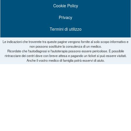
Cookie Policy
Privacy
Termini di utilizzo
Le indicazioni che troverete tra queste pagine vengono fornite al solo scopo informativo e
non possono sostituire la consulenza di un medico.
Ricordate che l'autodiagnosi e l'autoterapia possono essere pericolose. È possibile
rintracciare dei centri dove con breve attesa e pagando un ticket si può essere visitati.
Anche il vostro medico di famiglia potrà esservi di aiuto.