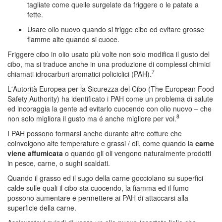
tagliate come quelle surgelate da friggere o le patate a
fette.
Usare olio nuovo quando si frigge cibo ed evitare grosse
fiamme alte quando si cuoce.
Friggere cibo in olio usato più volte non solo modifica il gusto del
cibo, ma si traduce anche in una produzione di complessi chimici
7
chiamati idrocarburi aromatici policiclici (PAH).
L'Autorità Europea per la Sicurezza del Cibo (The European Food
Safety Authority) ha identificato i PAH come un problema di salute
ed incoraggia la gente ad evitarlo cuocendo con olio nuovo – che
8
non solo migliora il gusto ma é anche migliore per voi.
I PAH possono formarsi anche durante altre cotture che
coinvolgono alte temperature e grassi / oli, come quando la
carne
viene affumicata
o quando gli oli vengono naturalmente prodotti
in pesce, carne, o sughi scaldati.
Quando il grasso ed il sugo della carne gocciolano su superfici
calde sulle quali il cibo sta cuocendo, la fiamma ed il fumo
possono aumentare e permettere ai PAH di attaccarsi alla
superficie della carne.