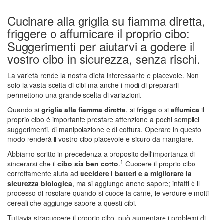
Cucinare alla griglia su fiamma diretta,
friggere o affumicare il proprio cibo:
Suggerimenti per aiutarvi a godere il
vostro cibo in sicurezza, senza rischi.
La varietà rende la nostra dieta interessante e piacevole. Non
solo la vasta scelta di cibi ma anche i modi di prepararli
permettono una grande scelta di variazioni.
Quando si
griglia alla fiamma diretta
, si
frigge
o si
affumica
il
proprio cibo é importante prestare attenzione a pochi semplici
suggerimenti, di manipolazione e di cottura. Operare in questo
modo renderà il vostro cibo piacevole e sicuro da mangiare.
Abbiamo scritto in precedenza a proposito dell'importanza di
1
sincerarsi che il
cibo sia ben cotto
.
Cuocere il proprio cibo
correttamente aiuta ad
uccidere i batteri e a migliorare la
sicurezza biologica
, ma si aggiunge anche sapore; infatti è il
processo di rosolare quando si cuoce la carne, le verdure e molti
cereali che aggiunge sapore a questi cibi.
Tuttavia stracuocere il proprio cibo, può aumentare i problemi di