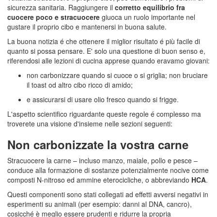
sicurezza sanitaria. Raggiungere il
corretto equilibrio fra
cuocere poco e stracuocere
giuoca un ruolo importante nel
gustare il proprio cibo e mantenersi in buona salute.
La buona notizia é che ottenere il miglior risultato é più facile di
quanto si possa pensare. E' solo una questione di buon senso e,
riferendosi alle lezioni di cucina apprese quando eravamo giovani:
non carbonizzare quando si cuoce o si griglia; non bruciare
il toast od altro cibo ricco di amido;
e assicurarsi di usare olio fresco quando si frigge.
L'aspetto scientifico riguardante queste regole é complesso ma
troverete una visione d'insieme nelle sezioni seguenti:
Non carbonizzate la vostra carne
Stracuocere la carne – incluso manzo, maiale, pollo e pesce –
conduce alla formazione di sostanze potenzialmente nocive come
composti N-nitroso ed ammine eterocicliche, o abbreviando
HCA
.
Questi componenti sono stati collegati ad effetti avversi negativi in
esperimenti su animali (per esempio: danni al DNA, cancro),
cosicché è meglio essere prudenti e ridurre la propria