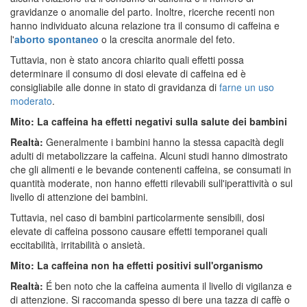
gravidanze o anomalie del parto. Inoltre, ricerche recenti non
hanno individuato alcuna relazione tra il consumo di caffeina e
l'
aborto spontaneo
o la crescita anormale del feto.
Tuttavia, non è stato ancora chiarito quali effetti possa
determinare il consumo di dosi elevate di caffeina ed è
consigliabile alle donne in stato di gravidanza di
farne un uso
moderato
.
Mito: La caffeina ha effetti negativi sulla salute dei bambini
Realtà:
Generalmente i bambini hanno la stessa capacità degli
adulti di metabolizzare la caffeina. Alcuni studi hanno dimostrato
che gli alimenti e le bevande contenenti caffeina, se consumati in
quantità moderate, non hanno effetti rilevabili sull'iperattività o sul
livello di attenzione dei bambini.
Tuttavia, nel caso di bambini particolarmente sensibili, dosi
elevate di caffeina possono causare effetti temporanei quali
eccitabilità, irritabilità o ansietà.
Mito: La caffeina non ha effetti positivi sull'organismo
Realtà:
É ben noto che la caffeina aumenta il livello di vigilanza e
di attenzione. Si raccomanda spesso di bere una tazza di caffè o