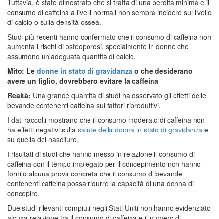
Tuttavia, è stato dimostrato che si tratta di una perdita minima e il
consumo di caffeina a livelli normali non sembra incidere sul livello
di calcio o sulla densità ossea.
Studi più recenti hanno confermato che il consumo di caffeina non
aumenta i rischi di osteoporosi, specialmente in donne che
assumono un'adeguata quantità di calcio.
Mito: Le
donne in stato di gravidanza
o che desiderano
avere un figlio, dovrebbero evitare la caffeina
Realtà:
Una grande quantità di studi ha osservato gli effetti delle
bevande contenenti caffeina sui fattori riproduttivi.
I dati raccolti mostrano che il consumo moderato di caffeina non
ha effetti negativi sulla
salute della donna in stato di gravidanza
e
su quella del nascituro.
I risultati di studi che hanno messo in relazione il consumo di
caffeina con il tempo impiegato per il concepimento non hanno
fornito alcuna prova concreta che il consumo di bevande
contenenti caffeina possa ridurre la capacità di una donna di
concepire.
Due studi rilevanti compiuti negli Stati Uniti non hanno evidenziato
alcuna relazione tra il consumo di caffeina e il numero di