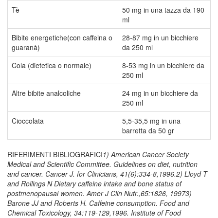
Tè
50 mg in una tazza da 190
ml
Bibite energetiche(con caffeina o
28-87 mg in un bicchiere
guaranà)
da 250 ml
Cola (dietetica o normale)
8-53 mg in un bicchiere da
250 ml
Altre bibite analcoliche
24 mg in un bicchiere da
250 ml
Cioccolata
5,5-35,5 mg in una
barretta da 50 gr
RIFERIMENTI BIBLIOGRAFICI
1) American Cancer Society
Medical and Scientific Committee. Guidelines on diet, nutrition
and cancer. Cancer J. for Clinicians, 41(6):334-8,1996.2) Lloyd T
and Rollings N Dietary caffeine intake and bone status of
postmenopausal women. Amer J Clin Nutr.,65:1826, 19973)
Barone JJ and Roberts H. Caffeine consumption. Food and
Chemical Toxicology, 34:119-129,1996. Institute of Food