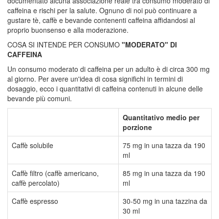
documentato alcuna associazione reale tra consumo moderato di
caffeina e rischi per la salute. Ognuno di noi può continuare a
gustare tè, caffè e bevande contenenti caffeina affidandosi al
proprio buonsenso e alla moderazione.
COSA SI INTENDE PER CONSUMO
"MODERATO" DI
CAFFEINA
Un consumo moderato di caffeina per un adulto è di circa 300 mg
al giorno. Per avere un'idea di cosa significhi in termini di
dosaggio, ecco i quantitativi di caffeina contenuti in alcune delle
bevande più comuni.
Quantitativo medio per
porzione
Caffè solubile
75 mg in una tazza da 190
ml
Caffè filtro (caffè americano,
85 mg in una tazza da 190
caffè percolato)
ml
Caffè espresso
30-50 mg in una tazzina da
30 ml