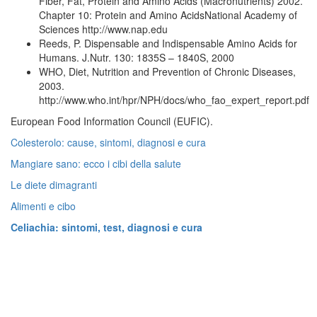
Fiber, Fat, Protein and Amino Acids (Macronutrients) 2002.
Chapter 10: Protein and Amino AcidsNational Academy of
Sciences http://www.nap.edu
Reeds, P. Dispensable and Indispensable Amino Acids for
Humans. J.Nutr. 130: 1835S – 1840S, 2000
WHO, Diet, Nutrition and Prevention of Chronic Diseases,
2003.
http://www.who.int/hpr/NPH/docs/who_fao_expert_report.pdf
European Food Information Council (EUFIC).
Colesterolo: cause, sintomi, diagnosi e cura
Mangiare sano: ecco i cibi della salute
Le diete dimagranti
Alimenti e cibo
Celiachia: sintomi, test, diagnosi e cura