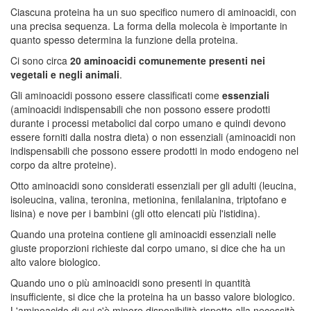
Ciascuna proteina ha un suo specifico numero di aminoacidi, con
una precisa sequenza. La forma della molecola è importante in
quanto spesso determina la funzione della proteina.
Ci sono circa
20 aminoacidi comunemente presenti nei
vegetali e negli animali
.
Gli aminoacidi possono essere classificati come
essenziali
(aminoacidi indispensabili che non possono essere prodotti
durante i processi metabolici dal corpo umano e quindi devono
essere forniti dalla nostra dieta) o non essenziali (aminoacidi non
indispensabili che possono essere prodotti in modo endogeno nel
corpo da altre proteine).
Otto aminoacidi sono considerati essenziali per gli adulti (leucina,
isoleucina, valina, teronina, metionina, fenilalanina, triptofano e
lisina) e nove per i bambini (gli otto elencati più l'istidina).
Quando una proteina contiene gli aminoacidi essenziali nelle
giuste proporzioni richieste dal corpo umano, si dice che ha un
alto valore biologico.
Quando uno o più aminoacidi sono presenti in quantità
insufficiente, si dice che la proteina ha un basso valore biologico.
L'aminoacido di cui c'è minore disponibilità rispetto alla necessità