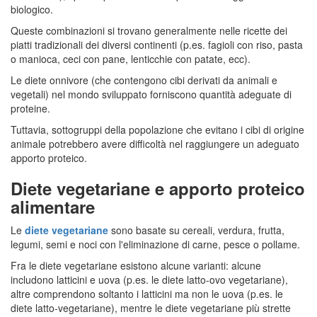
biologico.
Queste combinazioni si trovano generalmente nelle ricette dei
piatti tradizionali dei diversi continenti (p.es. fagioli con riso, pasta
o manioca, ceci con pane, lenticchie con patate, ecc).
Le diete onnivore (che contengono cibi derivati da animali e
vegetali) nel mondo sviluppato forniscono quantità adeguate di
proteine.
Tuttavia, sottogruppi della popolazione che evitano i cibi di origine
animale potrebbero avere difficoltà nel raggiungere un adeguato
apporto proteico.
Diete vegetariane e apporto proteico
alimentare
Le
diete vegetariane
sono basate su cereali, verdura, frutta,
legumi, semi e noci con l'eliminazione di carne, pesce o pollame.
Fra le diete vegetariane esistono alcune varianti: alcune
includono latticini e uova (p.es. le diete latto-ovo vegetariane),
altre comprendono soltanto i latticini ma non le uova (p.es. le
diete latto-vegetariane), mentre le diete vegetariane più strette