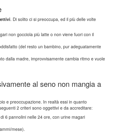
e
ttivi
. Di solito ci si preoccupa, ed il più delle volte
i non gocciola più latte o non viene fuori con il
oddisfatto (del resto un bambino, pur adeguatamente
uto dalla madre, improvvisamente cambia ritmo e vuole
lusivamente al seno non mangia a
bio e preoccupazione. In realtà essi in quanto
seguenti 2 criteri sono oggettivi e da accreditare:
 di 6 pannolini nelle 24 ore, con urine magari
grammi/mese).