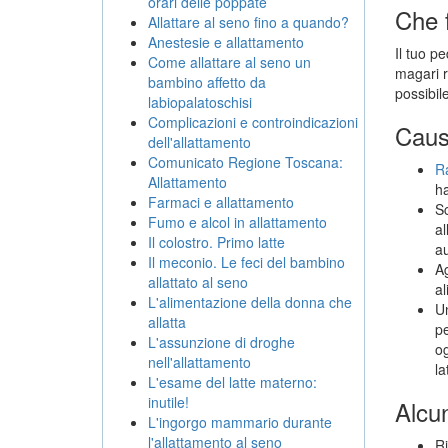
orari delle poppate
Che f
Allattare al seno fino a quando?
Anestesie e allattamento
Il tuo p
Come allattare al seno un
magari r
bambino affetto da
possibil
labiopalatoschisi
Complicazioni e controindicazioni
Cause
dell'allattamento
Comunicato Regione Toscana:
R
Allattamento
ha
Farmaci e allattamento
Sc
Fumo e alcol in allattamento
al
Il colostro. Primo latte
au
Il meconio. Le feci del bambino
Ag
allattato al seno
al
L'alimentazione della donna che
Un
allatta
pe
L'assunzione di droghe
og
nell'allattamento
la
L'esame del latte materno:
inutile!
Alcun
L'ingorgo mammario durante
l'allattamento al seno
Ri