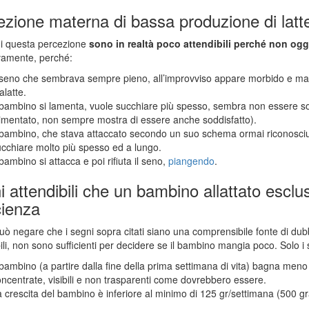
ezione materna di bassa produzione di latt
di questa percezione
sono in realtà poco attendibili perché non ogge
vamente, perché:
 seno che sembrava sempre pieno, all’improvviso appare morbido e magar
ralatte.
 bambino si lamenta, vuole succhiare più spesso, sembra non essere s
imentato, non sempre mostra di essere anche soddisfatto).
 bambino, che stava attaccato secondo un suo schema ormai riconosci
cchiare molto più spesso ed a lungo.
 bambino si attacca e poi rifiuta il seno,
piangendo
.
 attendibili che un bambino allattato esc
cienza
uò negare che i segni sopra citati siano una comprensibile fonte di dub
bili, non sono sufficienti per decidere se il bambino mangia poco. Solo i 
 bambino (a partire dalla fine della prima settimana di vita) bagna meno
ncentrate, visibili e non trasparenti come dovrebbero essere.
 crescita del bambino è inferiore al minimo di 125 gr/settimana (500 