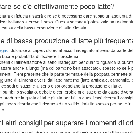
are se c'è effettivamente poco latte?
ediatra di fiducia ti saprà dire se è necessario dare subito un'aggiunta d
icontrollando a breve il peso. Questa seconda ipotesi vale naturalmente se
e causa della bassa produzione di latte rilevata.
 di bassa produzione di latte più frequente
agadi
dolorose al capezzolo ed attacco inadeguato al seno da parte del 
 buone probabilità di risolvere il problema.
hemi di alimentazione al seno inadeguati per quanto riguarda la durata 
lattare anche a lungo (ma col bambino ben attaccato), spesso (o se è p
menti. Tieni presente che la parte terminale della poppata permette al 
giunte di alimenti diversi dal latte materno (latte artificiale, camomille, 
i episodi di suzione al seno e sottoregolano la produzione di latte.
 bambino svogliato, debole o con problemi di suzione da cause divers
r produrre la quota di latte giusta per lui. In questi casi ricerca il con
ni modo ricorda che il ricorso ad un valido tiralatte spesso permette i
tte.
i altri consigli per superare i momenti di cri
posa più che puoi, ricerca la compagnia di persone capaci di incoraggi