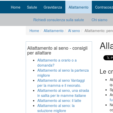
Home
Salute
Gravidanza
Allattamento
Contraccez
Richiedi consulenza sulla salute
Chi siamo
Home
Allattamento
Al seno
Allattamento: pens
All
Allattamento al seno - consigli
per allattare
Allattamento a orario o a
domanda?
Le cr
Allattamento al seno la partenza
migliore
Ab
Allattamento al seno Vantaggi
qu
per la mamma e il neonato.
Sp
Allattamento al seno, una strada
An
in salita per le mamme italiane
fu
Allattamento al seno: il latte
Ne
Allattamento al seno: la
co
soluzione migliore