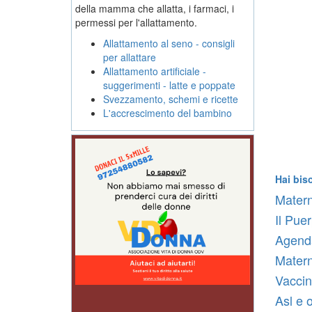
della mamma che allatta, i farmaci, i
permessi per l'allattamento.
Allattamento al seno - consigli
per allattare
Allattamento artificiale -
suggerimenti - latte e poppate
Svezzamento, schemi e ricette
L'accrescimento del bambino
Hai bis
Matern
Il Pue
Agenda
Materni
Vaccin
Asl e 