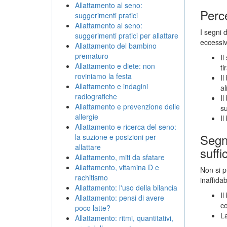
Allattamento al seno:
Perc
suggerimenti pratici
Allattamento al seno:
I segni 
suggerimenti pratici per allattare
eccessi
Allattamento del bambino
prematuro
Il
Allattamento e diete: non
ti
roviniamo la festa
Il
Allattamento e indagini
al
radiografiche
Il
Allattamento e prevenzione delle
su
allergie
Il
Allattamento e ricerca del seno:
Segni
la suzione e posizioni per
allattare
suffi
Allattamento, miti da sfatare
Allattamento, vitamina D e
Non si p
rachitismo
inaffida
Allattamento: l'uso della bilancia
Il
Allattamento: pensi di avere
co
poco latte?
La
Allattamento: ritmi, quantitativi,