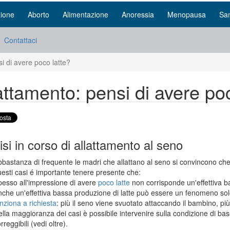
ione
Aborto
Alimentazione
Anoressia
Menopausa
San
Contattaci
i di avere poco latte?
attamento: pensi di avere po
isi in corso di allattamento al seno
bastanza di frequente le madri che allattano al seno si convincono che il
esti casi é importante tenere presente che:
esso all'impressione di avere
poco latte
non corrisponde un'effettiva ba
che un'effettiva bassa produzione di latte può essere un fenomeno solo
nziona a richiesta
: più il seno viene svuotato attaccando il bambino, pi
lla maggioranza dei casi è possibile intervenire sulla condizione di bass
rreggibili (vedi oltre).