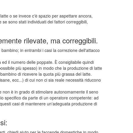
i latte o se invece c'è spazio per aspettare ancora,
 sono stati individuati dei fattori correggibili,
mente rilevate, ma correggibili.
bambino; in entrambi i casi la correzione dell'attacco
ed il numero delle poppate. È consigliabile quindi
ossibile più spesso) in modo che la produzione di latte
bambino di ricevere la quota più grassa del latte.
tisane, ecc...) di cui non ci sia reale necessità riducono
e non è in grado di stimolare autonomamente il seno
siglio specifico da parte di un operatore competente: ad
n questi casi di mantenere un'adeguata produzione di
si:
arti, chiedi aiuto per le faccende domestiche in modo