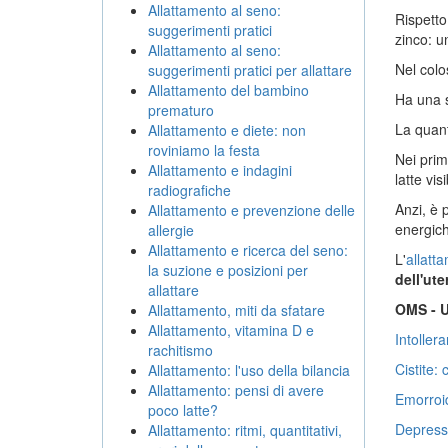
Allattamento al seno:
Rispetto
suggerimenti pratici
zinco: u
Allattamento al seno:
Nel colos
suggerimenti pratici per allattare
Allattamento del bambino
Ha una s
prematuro
La quant
Allattamento e diete: non
roviniamo la festa
Nei prim
Allattamento e indagini
latte vi
radiografiche
Anzi, è 
Allattamento e prevenzione delle
energich
allergie
Allattamento e ricerca del seno:
L'
allatt
la suzione e posizioni per
dell'ute
allattare
OMS - 
Allattamento, miti da sfatare
Allattamento, vitamina D e
Intoller
rachitismo
Cistite:
Allattamento: l'uso della bilancia
Allattamento: pensi di avere
Emorroid
poco latte?
Depress
Allattamento: ritmi, quantitativi,