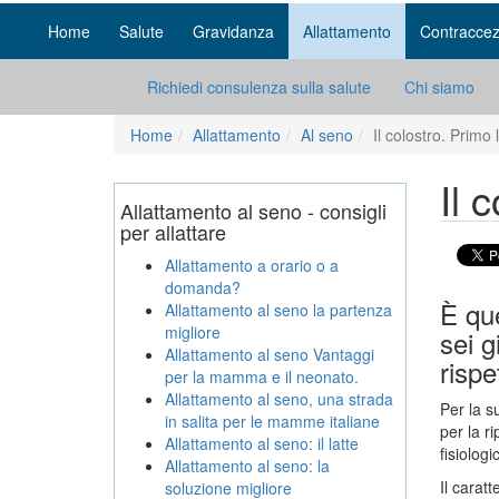
Home
Salute
Gravidanza
Allattamento
Contraccez
Richiedi consulenza sulla salute
Chi siamo
Home
Allattamento
Al seno
Il colostro. Primo 
Il 
Allattamento al seno - consigli
per allattare
Allattamento a orario o a
domanda?
È que
Allattamento al seno la partenza
migliore
sei g
Allattamento al seno Vantaggi
rispe
per la mamma e il neonato.
Allattamento al seno, una strada
Per la s
in salita per le mamme italiane
per la r
Allattamento al seno: il latte
fisiologi
Allattamento al seno: la
Il carat
soluzione migliore