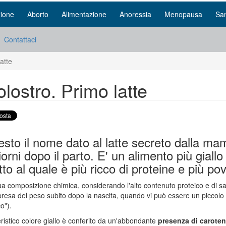
ione
Aborto
Alimentazione
Anoressia
Menopausa
San
Contattaci
latte
colostro. Primo latte
sto il nome dato al latte secreto dalla ma
iorni dopo il parto. E' un alimento più giall
tto al quale è più ricco di proteine e più po
ua composizione chimica, considerando l'alto contenuto proteico e di sali
ipresa del peso subito dopo la nascita, quando vi può essere un picco
co").
teristico colore giallo è conferito da un'abbondante
presenza di carote