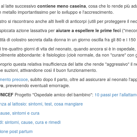
 al latte successivo
contiene meno caseina
, cosa che lo rende più adat
n metallo importantissimo per lo sviluppo e l'accrescimento.
tro si riscontrano anche alti livelli di anticorpi (utili per proteggere il ne
piccata azione lassativa per
aiutare a espellere le prime feci
("meconi
ità di colostro secreta dalla donna in un giorno oscilla fra gli 80 e i 150
i tre-quattro giorni di vita del neonato, quando ancora si è in ospedale
sibilmente abbondante: è fisiologico (cioè normale, da non "curare" con giu
proprio questa relativa insufficienza del latte che rende "aggressivo" il 
e suzioni, attivandone così il buon funzionamento.
amento precoce
, subito dopo il parto, oltre ad assicurare al neonato l'ap
ro
, prevenendo eventuali emorragie.
UNICEF
Progetto "Ospedale amico del bambino":
10 passi per l'allatta
anza al lattosio: sintomi, test, cosa mangiare
 cause, sintomi e cura
i: sintomi, cause, cura e rimedi
ione post partum