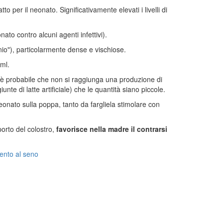
to per il neonato. Significativamente elevati i livelli di
onato contro alcuni agenti infettivi).
o"), particolarmente dense e vischiose.
 ml.
, è probabile che non si raggiunga una produzione di
nte di latte artificiale) che le quantità siano piccole.
neonato sulla poppa, tanto da fargliela stimolare con
porto del colostro,
favorisce nella madre il contrarsi
mento al seno