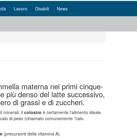
ità
Lavoro
Disabili
News
mmella materna nei primi cinque-
o e più denso del latte successivo,
vero di grassi e di zuccheri.
 minerali, il
colostro
è certamente l'alimento ideale
lo calo di peso (chiamato comunemente "calo
ne
(precursore della vitamina A).