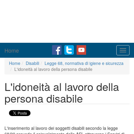
Home
Toggl
navig
Home
Disabili
Legge 68, normativa di igiene e sicurezza
L'idoneità al lavoro della persona disabile
L'idoneità al lavoro della
persona disabile
L'inserimento al lavoro dei soggetti disabili secondo la legge
68/99 prevede il coinvolgimento delle ASL attraverso i Servizi di