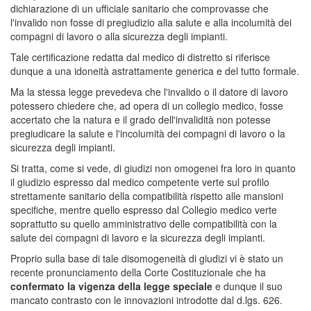
dichiarazione di un ufficiale sanitario che comprovasse che
l'invalido non fosse di pregiudizio alla salute e alla incolumità dei
compagni di lavoro o alla sicurezza degli impianti.
Tale certificazione redatta dal medico di distretto si riferisce
dunque a una idoneità astrattamente generica e del tutto formale.
Ma la stessa legge prevedeva che l'invalido o il datore di lavoro
potessero chiedere che, ad opera di un collegio medico, fosse
accertato che la natura e il grado dell'invalidità non potesse
pregiudicare la salute e l'incolumità dei compagni di lavoro o la
sicurezza degli impianti.
Si tratta, come si vede, di giudizi non omogenei fra loro in quanto
il giudizio espresso dal medico competente verte sul profilo
strettamente sanitario della compatibilità rispetto alle mansioni
specifiche, mentre quello espresso dal Collegio medico verte
soprattutto su quello amministrativo delle compatibilità con la
salute dei compagni di lavoro e la sicurezza degli impianti.
Proprio sulla base di tale disomogeneità di giudizi vi è stato un
recente pronunciamento della Corte Costituzionale che ha
confermato la vigenza della legge speciale
e dunque il suo
mancato contrasto con le innovazioni introdotte dal d.lgs. 626.