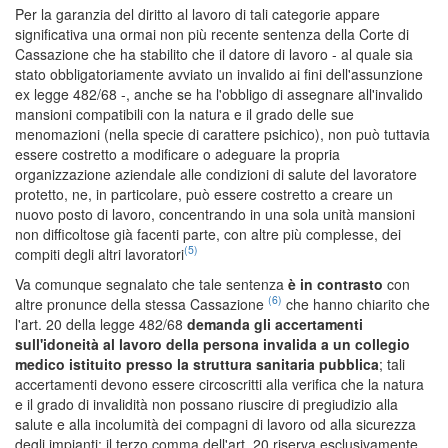
Per la garanzia del diritto al lavoro di tali categorie appare
significativa una ormai non più recente sentenza della Corte di
Cassazione che ha stabilito che il datore di lavoro - al quale sia
stato obbligatoriamente avviato un invalido ai fini dell'assunzione
ex legge 482/68 -, anche se ha l'obbligo di assegnare all'invalido
mansioni compatibili con la natura e il grado delle sue
menomazioni (nella specie di carattere psichico), non può tuttavia
essere costretto a modificare o adeguare la propria
organizzazione aziendale alle condizioni di salute del lavoratore
protetto, ne, in particolare, può essere costretto a creare un
nuovo posto di lavoro, concentrando in una sola unità mansioni
non difficoltose già facenti parte, con altre più complesse, dei
(5)
compiti degli altri lavoratori
Va comunque segnalato che tale sentenza
è in contrasto
con
(6)
altre pronunce della stessa Cassazione
che hanno chiarito che
l'art. 20 della legge 482/68
demanda gli accertamenti
sull'idoneità al lavoro della persona invalida a un collegio
medico istituito presso la struttura sanitaria pubblica
; tali
accertamenti devono essere circoscritti alla verifica che la natura
e il grado di invalidità non possano riuscire di pregiudizio alla
salute e alla incolumità dei compagni di lavoro od alla sicurezza
degli impianti; il terzo comma dell'art. 20 riserva esclusivamente