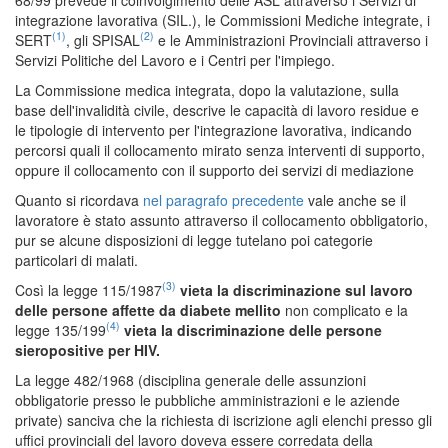
integrazione lavorativa (SIL.), le Commissioni Mediche integrate, i
(1)
(2)
SERT
, gli SPISAL
e le Amministrazioni Provinciali attraverso i
Servizi Politiche del Lavoro e i Centri per l'impiego.
La Commissione medica integrata, dopo la valutazione, sulla
base dell'invalidità civile, descrive le capacità di lavoro residue e
le tipologie di intervento per l'integrazione lavorativa, indicando
percorsi quali il collocamento mirato senza interventi di supporto,
oppure il collocamento con il supporto dei servizi di mediazione
Quanto si ricordava
nel paragrafo precedente
vale anche se il
lavoratore è stato assunto attraverso il collocamento obbligatorio,
pur se alcune disposizioni di legge tutelano poi categorie
particolari di malati.
(3)
Così la legge 115/1987
vieta la discriminazione sul lavoro
delle persone affette da diabete mellito
non complicato e la
(4)
legge 135/199
vieta la discriminazione delle persone
sieropositive per HIV.
La legge 482/1968 (disciplina generale delle assunzioni
obbligatorie presso le pubbliche amministrazioni e le aziende
private) sanciva che la richiesta di iscrizione agli elenchi presso gli
uffici provinciali del lavoro doveva essere corredata della