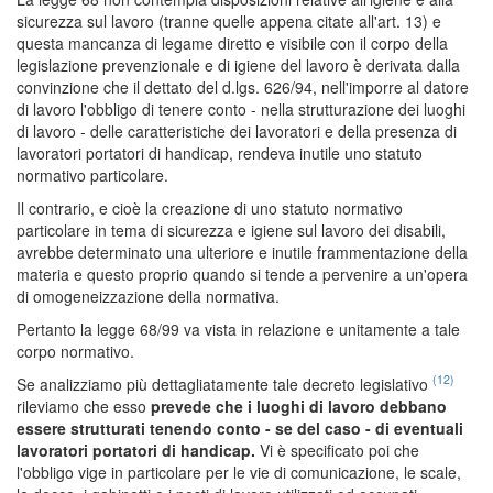
sicurezza sul lavoro (tranne quelle appena citate all'art. 13) e
questa mancanza di legame diretto e visibile con il corpo della
legislazione prevenzionale e di igiene del lavoro è derivata dalla
convinzione che il dettato del d.lgs. 626/94, nell'imporre al datore
di lavoro l'obbligo di tenere conto - nella strutturazione dei luoghi
di lavoro - delle caratteristiche dei lavoratori e della presenza di
lavoratori portatori di handicap, rendeva inutile uno statuto
normativo particolare.
Il contrario, e cioè la creazione di uno statuto normativo
particolare in tema di sicurezza e igiene sul lavoro dei disabili,
avrebbe determinato una ulteriore e inutile frammentazione della
materia e questo proprio quando si tende a pervenire a un'opera
di omogeneizzazione della normativa.
Pertanto la legge 68/99 va vista in relazione e unitamente a tale
corpo normativo.
(12)
Se analizziamo più dettagliatamente tale decreto legislativo
rileviamo che esso
prevede che i luoghi di lavoro debbano
essere strutturati tenendo conto - se del caso - di eventuali
lavoratori portatori di handicap.
Vi è specificato poi che
l'obbligo vige in particolare per le vie di comunicazione, le scale,