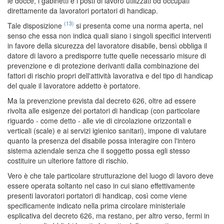
le docce, i gabinetti e i posti di lavoro utilizzati od occupati
direttamente da lavoratori portatori di handicap.
(13)
Tale disposizione
si presenta come una norma aperta, nel
senso che essa non indica quali siano i singoli specifici interventi
in favore della sicurezza del lavoratore disabile, bensì obbliga il
datore di lavoro a predisporre tutte quelle necessario misure di
prevenzione e di protezione derivanti dalla combinazione dei
fattori di rischio propri dell'attività lavorativa e del tipo di handicap
del quale il lavoratore addetto è portatore.
Ma la prevenzione prevista dal decreto 626, oltre ad essere
rivolta alle esigenze dei portatori di handicap (con particolare
riguardo - come detto - alle vie di circolazione orizzontali e
verticali (scale) e ai servizi igienico sanitari), impone di valutare
quanto la presenza del disabile possa interagire con l'intero
sistema aziendale senza che il soggetto possa egli stesso
costituire un ulteriore fattore di rischio.
Vero è che tale particolare strutturazione del luogo di lavoro deve
essere operata soltanto nel caso in cui siano effettivamente
presenti lavoratori portatori di handicap, così come viene
specificamente indicato nella prima circolare ministeriale
esplicativa del decreto 626, ma restano, per altro verso, fermi in