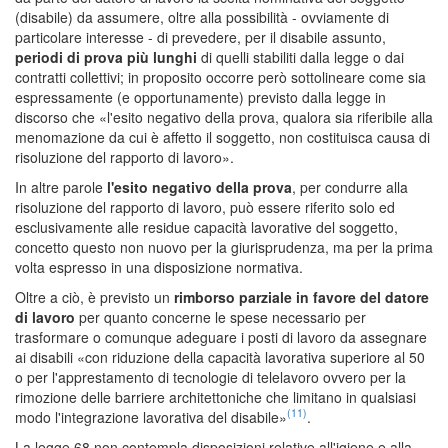
(disabile) da assumere, oltre alla possibilità - ovviamente di
particolare interesse - di prevedere, per il disabile assunto,
periodi di prova più lunghi
di quelli stabiliti dalla legge o dai
contratti collettivi; in proposito occorre però sottolineare come sia
espressamente (e opportunamente) previsto dalla legge in
discorso che «l'esito negativo della prova, qualora sia riferibile alla
menomazione da cui è affetto il soggetto, non costituisca causa di
risoluzione del rapporto di lavoro».
In altre parole
l'esito negativo della prova
, per condurre alla
risoluzione del rapporto di lavoro, può essere riferito solo ed
esclusivamente alle residue capacità lavorative del soggetto,
concetto questo non nuovo per la giurisprudenza, ma per la prima
volta espresso in una disposizione normativa.
Oltre a ciò, è previsto un
rimborso parziale in favore del datore
di lavoro
per quanto concerne le spese necessario per
trasformare o comunque adeguare i posti di lavoro da assegnare
ai disabili «con riduzione della capacità lavorativa superiore al 50
o per l'apprestamento di tecnologie di telelavoro ovvero per la
rimozione delle barriere architettoniche che limitano in qualsiasi
(11)
modo l'integrazione lavorativa del disabile»
.
La legge 68 non contempla disposizioni relative all'igiene e alla