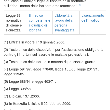
ogni caso gli obblighi legati al rispetto della normativa
(14)
sull'abbattimento delle barriere architettoniche
.
Legge 68,
Il medico
L'idoneità al
Licenziamento
normativa
competente e
lavoro della
dell'invalido
di igiene e
il giudizio di
persona
sicurezza
idoneità
svantaggiata
(1) Entrata in vigore il 19 gennaio 2000.
(2) Testo unico delle disposizioni per l'assicurazione obbligatoria
contro gli infortuni sul lavoro e le malattie professionali.
(3) Testo unico delle norme in materia di pensioni di guerra.
(4) Legge 594/97, legge 778/60, legge 155/65, legge 231/71,
legge 113/85.
(5) Legge 686/91 e legge 403/71.
(6) Legge 308/58.
(7) D.p.c.m. 13.1.2000.
(8) In Gazzetta Ufficiale il 22 febbraio 2000.