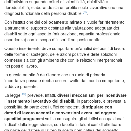
dell'individuo seguendo criteri di scientificità, obiettività e
riproducibilità, elaborando sia un profilo socio-lavorativo che una
(9)
diagnosi funzionale della persona disabile
.
Con l'istituzione del
collocamento mirato
si vuole far riferimento
a strumenti di supporto destinati alla valutazione adeguata dei
disabili sotto ogni aspetto (minorazione, capacità professionale,
esperienza) con lo scopo di inserirli nel posto adatto.
Questo inserimento deve comportare un'analisi dei posti di lavoro,
delle forme di sostegno, delle azioni positive e delle soluzioni
connesse sia con gli ambienti che con le relazioni interpersonali
nei posti di lavoro.
In questo ambito è da ritenere che un ruolo di primaria
importanza possa e debba essere svolto dal medico competente,
laddove presente.
(10)
La legge
prevede, infatti,
diversi meccanismi per incentivare
l'inserimento lavorativo dei disabili.
In particolare, è prevista la
possibilità da parte degli uffici competenti di
stipulare con i
datori di lavoro accordi e convenzioni aventi ad oggetto
specifici programmi
volti a conseguire gli obiettivi occupazionali
indicati dalla legge stessa, con facoltà in taluni casi di effettuare
da parte del datore di lavoro la scelta nominativa del soggetto