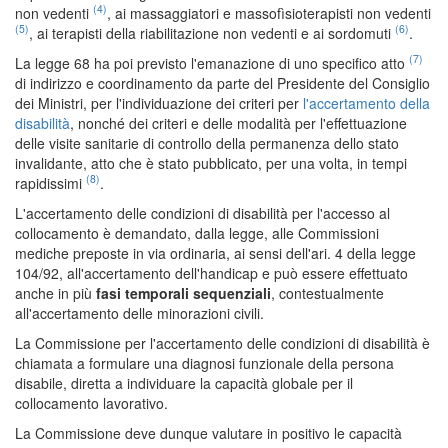
(4)
non vedenti
, ai massaggiatori e massofìsioterapisti non vedenti
(5)
(6)
, ai terapisti della riabilitazione non vedenti e ai sordomuti
.
(7)
La legge 68 ha poi previsto l'emanazione di uno specifico atto
di indirizzo e coordinamento da parte del Presidente del Consiglio
dei Ministri, per l'individuazione dei criteri per
l'accertamento della
disabilità
, nonché dei criteri e delle modalità per l'effettuazione
delle visite sanitarie di controllo della permanenza dello stato
invalidante, atto che è stato pubblicato, per una volta, in tempi
(8)
rapidissimi
.
L'accertamento delle condizioni di disabilità per l'accesso al
collocamento è demandato, dalla legge, alle Commissioni
mediche preposte in via ordinaria, ai sensi dell'ari. 4 della legge
104/92, all'accertamento dell'handicap e può essere effettuato
anche in più
fasi temporali sequenziali
, contestualmente
all'accertamento delle minorazioni civili.
La Commissione per l'accertamento delle condizioni di disabilità è
chiamata a formulare una diagnosi funzionale della persona
disabile, diretta a individuare la capacità globale per il
collocamento lavorativo.
La Commissione deve dunque valutare in positivo le capacità