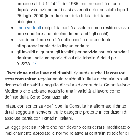
(2)
annesse al TU 1124
del 1965, con necessità di una
doppia valutazione per i casi avvenuti o riconosciuti dopo il
25 luglio 2000 (introduzione della tutela del danno
biologico);
i
non vedenti
(colpiti da cecità assoluta o con residuo visivo
non superiore a un decimo in entrambi gli occhi);
i sordomuti con sordità dalla nascita o precedente
all'apprendimento della lingua parlata;
gli invalidi di guerra, gli invalidi per servizio con minorazioni
rientranti nelle categoria di cui alla tabella A del d.p.r.
(3)
915/781
.
L'
iscrizione nelle liste dei disabili
riguarda anche i
lavoratori
extracomunitari
regolarmente residenti in Italia e che siano stati
riconosciuti disabili a seguito di visita ad opera della Commissione
Medica o che abbiano acquisito una invalidità al lavoro come
definito dalla Corte Costituzionale.
Infatti, con sentenza 454/1998, la Consulta ha affermato il diritto
di tali soggetti a iscriversi tra le categorie protette in condizioni di
assoluta parità con i cittadini italiani.
La legge precisa inoltre che non devono considerarsi modificate o
implicitamente abrogate le norme relative ai centralinisti telefonici