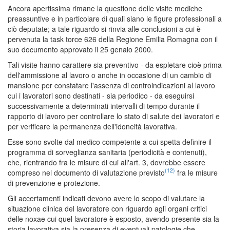
Ancora apertissima rimane la questione delle visite mediche
preassuntive e in particolare di quali siano le figure professionali a
ciò deputate; a tale riguardo si rinvia alle conclusioni a cui è
pervenuta la task torce 626 della Regione Emilia Romagna con il
suo documento approvato il 25 genaio 2000.
Tali visite hanno carattere sia preventivo - da espletare cioè prima
dell'ammissione al lavoro o anche in occasione di un cambio di
mansione per constatare l'assenza di controindicazioni al lavoro
cui i lavoratori sono destinati - sia periodico - da eseguirsi
successivamente a determinati intervalli di tempo durante il
rapporto di lavoro per controllare lo stato di salute dei lavoratori e
per verificare la permanenza dell'idoneità lavorativa.
Esse sono svolte dal medico competente a cui spetta definire il
programma di sorveglianza sanitaria (periodicità e contenuti),
che, rientrando fra le misure di cui all'art. 3, dovrebbe essere
(12)
compreso nel documento di valutazione previsto
fra le misure
di prevenzione e protezione.
Gli accertamenti indicati devono avere lo scopo di valutare la
situazione clinica del lavoratore con riguardo agli organi critici
delle noxae cui quel lavoratore è esposto, avendo presente sia la
storia lavorativa sia la presenza di eventuali patologie che