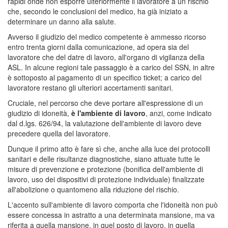
rapidi onde non esporre ulteriormente il lavoratore a un rischio
che, secondo le conclusioni del medico, ha già iniziato a
determinare un danno alla salute.
Avverso il giudizio del medico competente è ammesso ricorso
entro trenta giorni dalla comunicazione, ad opera sia del
lavoratore che del datre di lavoro, all'organo di vigilanza della
ASL. In alcune regioni tale passaggio è a carico del SSN, in altre
è sottoposto al pagamento di un specifico ticket; a carico del
lavoratore restano gli ulteriori accertamenti sanitari.
Cruciale, nel percorso che deve portare all'espressione di un
giudizio di idoneità,
è l'ambiente di lavoro
, anzi, come indicato
dal d.lgs. 626/94, la valutazione dell'ambiente di lavoro deve
precedere quella del lavoratore.
Dunque il primo atto è fare sì che, anche alla luce dei protocolli
sanitari e delle risultanze diagnostiche, siano attuate tutte le
misure di prevenzione e protezione (bonifica dell'ambiente di
lavoro, uso dei dispositivi di protezione individuale) finalizzate
all'abolizione o quantomeno alla riduzione del rischio.
L'accento sull'ambiente di lavoro comporta che l'idoneità non può
essere concessa in astratto a una determinata mansione, ma va
riferita a quella mansione, in quel posto di lavoro, in quella