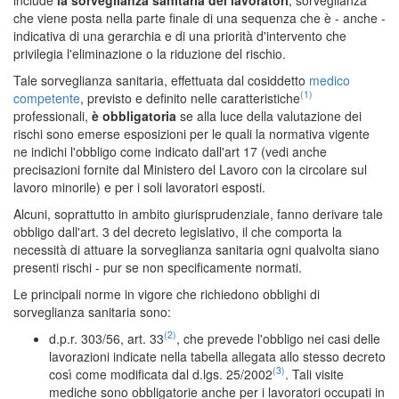
che viene posta nella parte finale di una sequenza che è - anche -
indicativa di una gerarchia e di una priorità d'intervento che
privilegia l'eliminazione o la riduzione del rischio.
Tale sorveglianza sanitaria, effettuata dal cosiddetto
medico
(1)
competente
, previsto e definito nelle caratteristiche
professionali,
è obbligatoria
se alla luce della valutazione dei
rischi sono emerse esposizioni per le quali la normativa vigente
ne indichi l'obbligo come indicato dall'art 17 (vedi anche
precisazioni fornite dal Ministero del Lavoro con la circolare sul
lavoro minorile) e per i soli lavoratori esposti.
Alcuni, soprattutto in ambito giurisprudenziale, fanno derivare tale
obbligo dall'art. 3 del decreto legislativo, il che comporta la
necessità di attuare la sorveglianza sanitaria ogni qualvolta siano
presenti rischi - pur se non specificamente normati.
Le principali norme in vigore che richiedono obblighi di
sorveglianza sanitaria sono:
(2)
d.p.r. 303/56, art. 33
, che prevede l'obbligo nei casi delle
lavorazioni indicate nella tabella allegata allo stesso decreto
(3)
così come modificata dal d.lgs. 25/2002
. Tali visite
mediche sono obbligatorie anche per i lavoratori occupati in