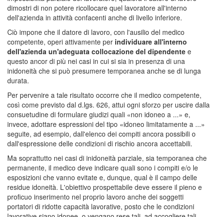
dimostri di non potere ricollocare quel lavoratore all'interno
dell'azienda in attività confacenti anche di livello inferiore.
Ciò impone che il datore di lavoro, con l'ausilio del medico
competente, operi attivamente per
individuare all'interno
dell'azienda un'adeguata collocazione del dipendente
e
questo ancor di più nei casi in cui si sia in presenza di una
inidoneità che si può presumere temporanea anche se di lunga
durata.
Per pervenire a tale risultato occorre che il medico competente,
così come previsto dal d.lgs. 626, attui ogni sforzo per uscire dalla
consuetudine di formulare giudizi quali «non idoneo a ...» e,
invece, adottare espressioni del tipo «idoneo limitatamente a ...»
seguite, ad esempio, dall'elenco dei compiti ancora possibili o
dall'espressione delle condizioni di rischio ancora accettabili.
Ma soprattutto nei casi di inidoneità parziale, sia temporanea che
permanente, il medico deve indicare quali sono i compiti e/o le
esposizioni che vanno evitate e, dunque, qual è il campo delle
residue idoneità. L'obiettivo prospettabile deve essere il pieno e
proficuo inserimento nel proprio lavoro anche dei soggetti
portatori di ridotte capacità lavorative, posto che le condizioni
lavorative siano idonee, o vengano rese tali, ad accogliere tali