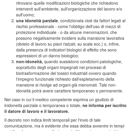
ritrovano quelle modificazioni biologiche che richiedono
interventi sull'ambiente, sull'organizzazione del lavoro e/o
sull'uomo;
una idoneità parziale
, condizionata cioè da fattori legati al
rischio professionale - come l'obbligo dell'uso di mezzi di
protezione individuale - o da alcune menomazioni, che
possono negativamente incidere sulla mansione lavorativa
(divieto di lavoro su piani rialzati, su scale ecc.) o, infine,
dalla presenza di indicatori biologici di effetto che sono
espressioni di un danno biologico;
non-idoneità,
quando sussistono condizioni patologiche,
soprattutto degli organi impegnati nei processi di
biotrasformazione dei tossici industriali ovvero quando
l'impegno funzionale richiesto dall'espletamento della
mansione si rivolge ad organi già menomati. Tale non-
idoneità potrà avere carattere temporaneo o permanente.
Nel caso in cui il medico competente esprima un giudizio di
inidoneità parziale o temporanea o totale,
ne informa per iscritto
il datore di lavoro e il lavoratore.
Il decreto non indica limiti temporali per l'invio di tale
comunicazione, ma è evidente che essa debba avvenire in tempi