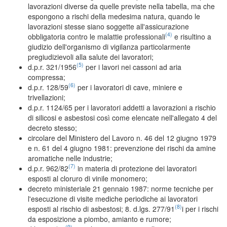
lavorazioni diverse da quelle previste nella tabella, ma che
espongono a rischi della medesima natura, quando le
lavorazioni stesse siano soggette all'assicurazione
(4)
obbligatoria contro le malattie professionali
e risultino a
giudizio dell'organismo di vigilanza particolarmente
pregiudizievoli alla salute dei lavoratori;
(5)
d.p.r. 321/1956
per i lavori nei cassoni ad aria
compressa;
(6)
d.p.r. 128/59
per i lavoratori di cave, miniere e
trivellazioni;
d.p.r. 1124/65 per i lavoratori addetti a lavorazioni a rischio
di silicosi e asbestosi così come elencate nell'allegato 4 del
decreto stesso;
circolare del Ministero del Lavoro n. 46 del 12 giugno 1979
e n. 61 del 4 giugno 1981: prevenzione dei rischi da amine
aromatiche nelle industrie;
(7)
d.p.r. 962/82
in materia di protezione dei lavoratori
esposti al cloruro di vinile monomero;
decreto ministeriale 21 gennaio 1987: norme tecniche per
l'esecuzione di visite mediche periodiche ai lavoratori
(8)
esposti al rischio di asbestosi; 8. d.lgs. 277/91
i per i rischi
da esposizione a piombo, amianto e rumore;
(9)