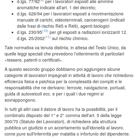
d.lgs. 77/92
per i lavoratori esposti alle ammine
aromatiche indicate all'art. 1 del decreto;
d.lgs. 626/94 per i lavoratori esposti a movimentazione
manuale di carichi, videoterminali, cancerogeni (indicati
dalle frasi di rischio R45 e R49), agenti biologici
(10)
d.lgs. 230/95
per gli esposti a radiazioni ionizzanti 12.
(11)
d.lgs. 25/2002
sul rischio chimico.
Tale normativa va tenuta distinta, in attesa del Testo Unico, da
quelle leggi speciali che prevedono l'ottenimento di particolari
«tessere, patenti o certificati».
A questo secondo gruppo dobbiamo poi aggiungere alcune
categorie di lavoratori impegnati in attività di lavoro che richiedono
efficienza fisica e psichica per la complessità dei compiti e le
responsabilità che ne derivano: ferrovie, navigazione, portuali,
guida di autoveicoli ecc. e per i quali i due regimi si
sovrappongono.
In tutti gli altri casi il datore di lavoro ha la possibilità, per il
combinato disposto del 1° e 2° comma dell'art. 5 della legge
300/70 (Statuto dei Lavoratori), di richiedere alla struttura
pubblica un giudizio e un accertamento sull'idoneità al lavoro,
come pure sull'infermità per malattia o infortunio del dipendente.