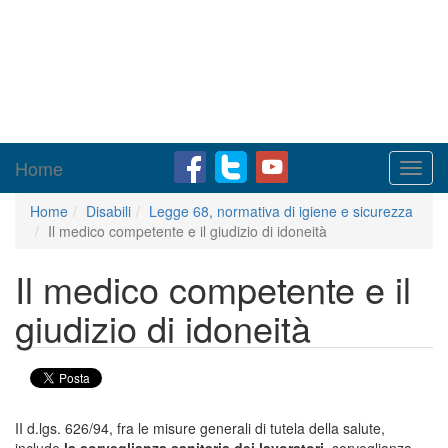
Home
Toggl
navig
Home
Disabili
Legge 68, normativa di igiene e sicurezza
Il medico competente e il giudizio di idoneità
Il medico competente e il
giudizio di idoneità
II d.lgs. 626/94, fra le misure generali di tutela della salute,
include
la sorveglianza sanitaria dei lavoratori
, sorveglianza