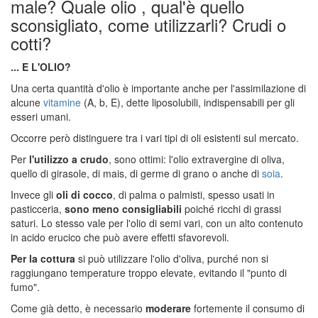
male? Quale olio , qual'è quello
sconsigliato, come utilizzarli? Crudi o
cotti?
... E L'OLIO?
Una certa quantità d'olio è importante anche per l'assimilazione di
alcune
vitamine
(A, b, E), dette liposolubili, indispensabili per gli
esseri umani.
Occorre però distinguere tra i vari tipi di oli esistenti sul mercato.
Per
l'utilizzo a crudo
, sono ottimi: l'olio extravergine di oliva,
quello di girasole, di mais, di germe di grano o anche di
soia
.
Invece gli
oli di cocco
, di palma o palmisti, spesso usati in
pasticceria,
sono meno consigliabili
poiché ricchi di grassi
saturi. Lo stesso vale per l'olio di semi vari, con un alto contenuto
in acido erucico che può avere effetti sfavorevoli.
Per la cottura
si può utilizzare l'olio d'oliva, purché non si
raggiungano temperature troppo elevate, evitando il "punto di
fumo".
Come già detto, è necessario
moderare
fortemente il consumo di