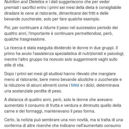
Nutrition and Dietetics
e i dati suggeriscono che per veder
premiati i sacrifici entro i primi sei mesi della dieta è consigliabile
diradare le cene al ristorante, dimenticarsi dei fritti e delle
bevande zuccherate, solo per fare qualche esempio.
Poi, per continuare a ridurre il peso nel successivo periodo dei
quattro anni, l'importante è continuare permettendosi, però,
qualche trasgressione.
La ricerca è stata eseguita dividendo le donne in due gruppi. Il
primo ha avuto l'assistenza specialistica di nutrizionisti e psicologi,
mentre l'altro gruppo ha ricevuto solo suggerimenti vaghi sullo
stile di vita.
Dopo i primi sei mesi gli studiosi hanno rilevato che mangiare
meno al ristorante, bere meno bevande alcoliche o zuccherate e
la riduzione di alcuni alimenti come i
fritti
e i dolci, determinava
una sostanziale perdita di peso.
A distanza di quattro anni, però, solo le donne che avevano
aumentato il consumo di frutta e verdura e diminuito quello della
carne e dei formaggi, mantenevano il peso forma.
Certo, la notizia può sembrare una non novità, ma si tratta di una
conferma di altre ricerche che indicano nell'aumentato consumo