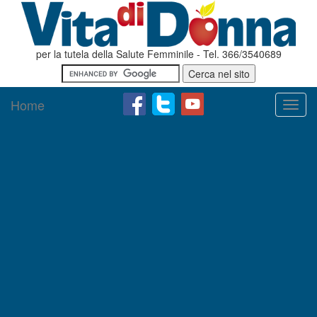
per la tutela della Salute Femminile - Tel. 366/3540689
Home
Toggl
navig