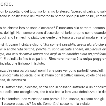
cordo.
non lo accettano del tutto ma lo fanno lo stesso. Spesso si caricano sulle
ono le destinatarie del microcredito perché sono più attendibili, cercan
 ha chiesto loro se sono d’accordo? Rinunciano alla carriera, tentano di
ro, dei figli. Non sempre sono d’accordo nel farlo, proprio come qua
ucinano l'ennesimo piatto per gente che torna a casa affamata e nerv
 si ritrovano incinta e dicono “
Ma come è possibile, aveva giurato che s
ge
” o anche “
Ma perché, perché mi sono lasciata andare, mi piaceva dirgli
a, era cosi di cattivo umore che dirgli di no sarebbe stato un problem
e
”. E quindi alla fine è colpa loro.
Rimanere incinta è la colpa peggior
ncinta, che finivano in istituto.
enza dire una parola sugli uomini che pure vengono partoriti, cresciuti, n
n un’occhiata sguercia, o le ricattano con il cattivo umore, volete che 
nza, di incertezza.
e li, sottomesse, bloccate, senza che si possano sottrarre a un ennesimo 
tate della loro accoglienza, che è alla fine la loro vera debolezza e le di
e le difendete, non vi scappa una parola. Una, mezza, sul fatto che gli 
 il piacere sessuale? No eh. L’omertà di sesso non la violate.