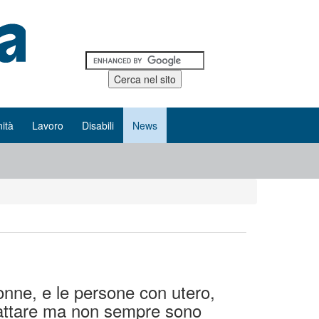
ità
Lavoro
Disabili
News
onne, e le persone con utero,
allattare ma non sempre sono