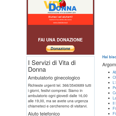
FAI UNA DONAZIONE
Hai bis
I Servizi di Vita di
Argome
Donna
Ab
Ambulatorio ginecologico
Ch
L'
Richieste urgenti tel. 366/3540689 tutti
Pe
i giorni, festivi compresi. Siamo in
Co
ambulatorio ogni giovedì dalle 16,00
La
alle 19,00, ma se avete una urgenza
Il
chiameteci e cercheremo di visitarvi.
Fi
Aiuto telefonico
F