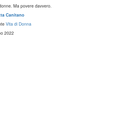
donne. Ma povere davvero.
tta Canitano
nte
Vita di Donna
no 2022