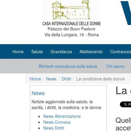
Palazzo del Buon Pastore
Via della Lungara, 19 - Roma
Home
Salute
Gravidanza
Allattamento
Contraccez
Richiedi consulenza sulla salute
Chi siamo
Home
News
Diritti
La condizione delle donne
La 
News
Notizie aggiornate sulla salute, la
sanità, i diritti, la medicina, e le donne
News Alimentazione
Quel
News Cronaca
accet
News Diritti