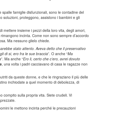
 spalle famiglie disfunzionali, sono le contadine del
o soluzioni, proteggono, assistono i bambini e gli
 mettere insieme i pezzi della loro vita, degli amori,
ndo rimangono incinta. Come non sono sempre d’accordo
osa. Ma nessuno glielo chiede.
arebbe stato attento. Aveva detto che il preservativo
 di si, ero fra le sue braccia
”. O anche “
Ma
a
”. Ma anche “
Ero li, certo che c’ero, avrei dovuto
e
, una volta i padri cacciavano di casa le ragazze non
utriti da queste donne, e che le ringraziano il più delle
restino inchiodate a quel momento di debolezza, di
compito sulla propria vita. Siete crudeli. Vi
sprezzate.
uomini le mettono incinta perché le precauzioni