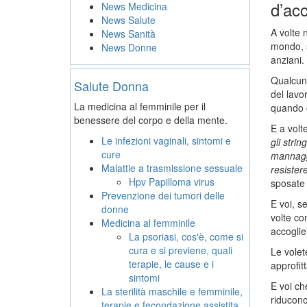
d’ac
News Medicina
News Salute
A volte 
News Sanità
mondo, s
News Donne
anziani.
Qualcuno
Salute Donna
del lavo
La medicina al femminile per il
quando c
benessere del corpo e della mente.
E a volte
Le infezioni vaginali, sintomi e
gli strin
cure
mannaggi
Malattie a trasmissione sessuale
resister
Hpv Papilloma virus
sposate i
Prevenzione dei tumori delle
E voi, s
donne
volte co
Medicina al femminile
accoglie
La psoriasi, cos'è, come si
cura e si previene, quali
Le volet
terapie, le cause e i
approfit
sintomi
E voi ch
La sterilità maschile e femminile,
riducono
terapie e fecondazione assistita