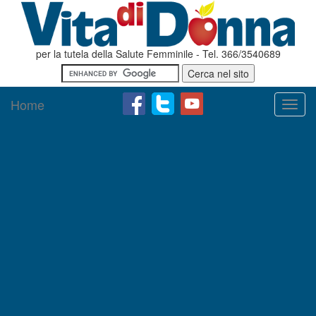
per la tutela della Salute Femminile - Tel. 366/3540689
Home
Toggl
navig