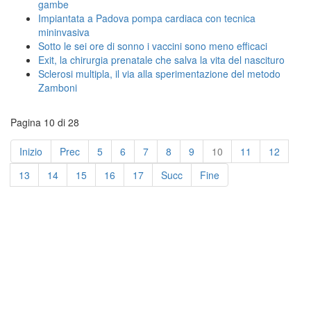
gambe
Impiantata a Padova pompa cardiaca con tecnica
mininvasiva
Sotto le sei ore di sonno i vaccini sono meno efficaci
Exit, la chirurgia prenatale che salva la vita del nascituro
Sclerosi multipla, il via alla sperimentazione del metodo
Zamboni
Pagina 10 di 28
Inizio
Prec
5
6
7
8
9
10
11
12
13
14
15
16
17
Succ
Fine