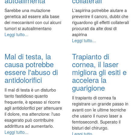
autoalimenta
collaterali
Sarebbe una mutazione
L'aspirina potrebbe aiutare a
genetica ad essere alla base
prevenire il cancro, dubbi che
dei meccanismi con cui alcuni
riguardono gli effetti collaterali
tumori si autoalimentano
procurati da alte dosi di
Leggi tutto...
aspirina
Leggi tutto...
Mal di testa, la
Trapianto di
causa potrebbe
cornea, il laser
essere l'abuso di
migliora gli esiti e
antidolorifici
accelera la
guarigione
Il mal di testa è un disturbo
tanto fastidioso quanto
Il trapianto di cornea fa
frequente, è spesso si ricorre
registrare un grande passo in
agli antidolorifici per attenuare
avanti con le ultime tecniche
il dolore, ma attenzione: l'uso
che usano il nuovo laser a
esagerato può contribuire
femtosecondi. Superato il
addirittura ad aumentarlo.
bisturi del chirurgo.
Leggi tutto...
Leggi tutto...