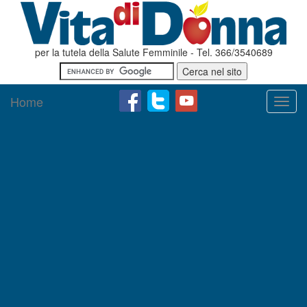
per la tutela della Salute Femminile - Tel. 366/3540689
Home
Toggl
navig