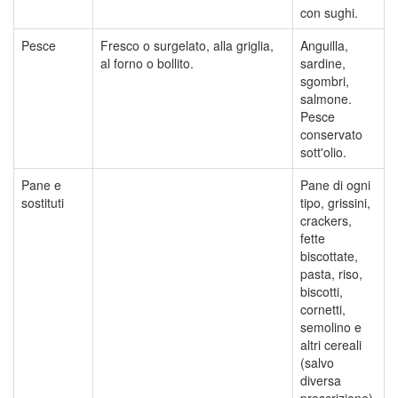
con sughi.
Pesce
Fresco o surgelato, alla griglia,
Anguilla,
al forno o bollito.
sardine,
sgombri,
salmone.
Pesce
conservato
sott'olio.
Pane e
Pane di ogni
sostituti
tipo, grissini,
crackers,
fette
biscottate,
pasta, riso,
biscotti,
cornetti,
semolino e
altri cereali
(salvo
diversa
prescrizione).