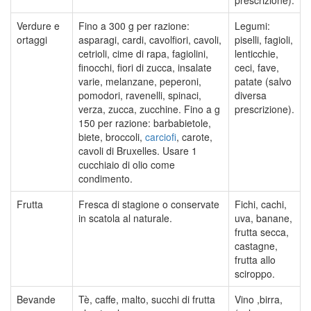
Verdure e
Fino a 300 g per razione:
Legumi:
ortaggi
asparagi, cardi, cavolfiori, cavoli,
piselli, fagioli,
cetrioli, cime di rapa, fagiolini,
lenticchie,
finocchi, fiori di zucca, insalate
ceci, fave,
varie, melanzane, peperoni,
patate (salvo
pomodori, ravenelli, spinaci,
diversa
verza, zucca, zucchine. Fino a g
prescrizione).
150 per razione: barbabietole,
biete, broccoli,
carciofi
, carote,
cavoli di Bruxelles. Usare 1
cucchiaio di olio come
condimento.
Frutta
Fresca di stagione o conservate
Fichi, cachi,
in scatola al naturale.
uva, banane,
frutta secca,
castagne,
frutta allo
sciroppo.
Bevande
Tè, caffe, malto, succhi di frutta
Vino ,birra,