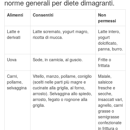
norme generali per diete dimagranti.
Alimenti
Consentiti
Non
permessi
Latte e
Latte scremato, yogurt magro,
Latte intero,
derivati
ricotta di mucca.
yogurt
dolcificato,
panna, burro.
Uova
Sode, in camicia, al guscio.
Fritte o
frittata
Carni,
Vitello, manzo, pollame, coniglio
Maiale,
pollame,
(scelti nelle parti più magre e
salsicce
selvaggina
cucinate alla griglia, al forno,
fresche e
arrosto). Selvaggina allo spiedo,
secche,
arrosto, fegato o rognone alla
insaccati vari,
griglia.
agnello, carni
grasse o
semigrasse
confezionate
in frittura o