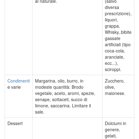
al naturale.
(salvo
diversa
prescrizione),
liquori,
grappa,
Whisky,.bibite
gassate
artificiali (tipo
coca-cola,
aranciate,
ecc...),
sciroppi.
Condimenti
Margarina, olio, burro, in
Zucchero,
e varie
modeste quantità: Brodo
olive,
vegetale, aceto, aromi, spezie,
maionese.
senape, sottaceti, succo di
limone, saccarina. Limitare il
sale.
Dessert
Dolciumi in
genere,
gelati,