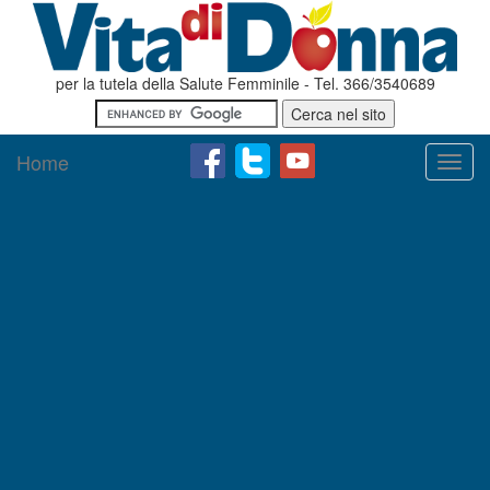
per la tutela della Salute Femminile - Tel. 366/3540689
Home
Toggl
navig