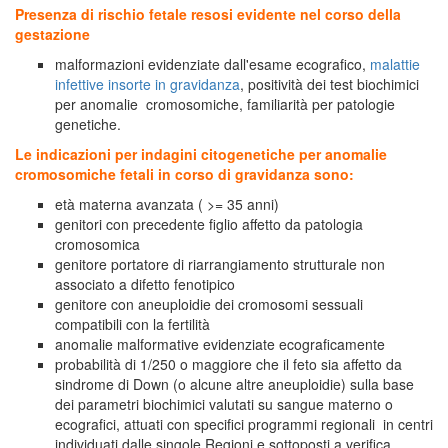
Presenza di rischio fetale resosi evidente nel corso della
gestazione
malformazioni evidenziate dall'esame ecografico,
malattie
infettive insorte in gravidanza
, positività dei test biochimici
per anomalie cromosomiche, familiarità per patologie
genetiche.
Le indicazioni per indagini citogenetiche per anomalie
cromosomiche fetali in corso di gravidanza sono:
età materna avanzata ( >= 35 anni)
genitori con precedente figlio affetto da patologia
cromosomica
genitore portatore di riarrangiamento strutturale non
associato a difetto fenotipico
genitore con aneuploidie dei cromosomi sessuali
compatibili con la fertilità
anomalie malformative evidenziate ecograficamente
probabilità di 1/250 o maggiore che il feto sia affetto da
sindrome di Down (o alcune altre aneuploidie) sulla base
dei parametri biochimici valutati su sangue materno o
ecografici, attuati con specifici programmi regionali in centri
individuati dalle singole Regioni e sottoposti a verifica