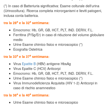
(*) In caso di Batteriuria significativa: Esame colturale dell'urina
(Urinocoltura). Ricerca completa microrganismi e lieviti patogeni,
inclusa conta batterica.
a
a
tra la 28
e la 32
settimana:
Emocromo: Hb, GR, GB, HCT, PLT, IND. DERIV, F.L.
Ferritina (P/Sg/Er) in caso di riduzione del volume globulare
medio
Urine Esame chimico fisico e microscopico (*)
Ecografia Ostetrica
a
a
tra la 33
e la 37
settimana:
Virus
Epatite B
(HBV) antigene HbsAg
Virus Epatite C (HCV) Anticorpi
Emocromo: Hb, GR, GB, HCT, PLT, IND. DERIV, F.L.
Urine Esame chimico fisico e microscopico (*)
Virus Immunodeficienza Acquisita (HIV 1-2) Anticorpi in
caso di rischio anamnestico
a
a
tra la 38
e la 40
settimana:
Urine Esame chimico fisico e microscopico