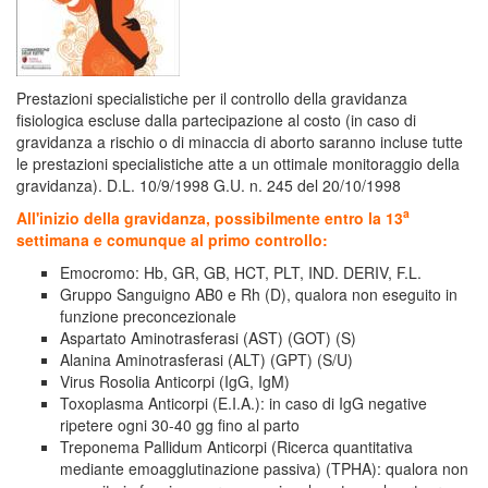
Prestazioni specialistiche per il controllo della gravidanza
fisiologica escluse dalla partecipazione al costo (in caso di
gravidanza a rischio o di minaccia di aborto saranno incluse tutte
le prestazioni specialistiche atte a un ottimale monitoraggio della
gravidanza). D.L. 10/9/1998 G.U. n. 245 del 20/10/1998
a
All'inizio della gravidanza, possibilmente entro la 13
settimana e comunque al primo controllo:
Emocromo: Hb, GR, GB, HCT, PLT, IND. DERIV, F.L.
Gruppo Sanguigno AB0 e Rh (D), qualora non eseguito in
funzione preconcezionale
Aspartato Aminotrasferasi (AST) (GOT) (S)
Alanina Aminotrasferasi (ALT) (GPT) (S/U)
Virus Rosolia Anticorpi (IgG, IgM)
Toxoplasma Anticorpi (E.I.A.): in caso di IgG negative
ripetere ogni 30-40 gg fino al parto
Treponema Pallidum Anticorpi (Ricerca quantitativa
mediante emoagglutinazione passiva) (TPHA): qualora non