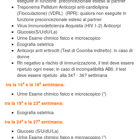
eseguite in funzione preconcezionale esteso al partner
Treponema Pallidum Anticorpi anti-cardiolipina
(Flocculazione) (VDRL) (RPR): qualora non eseguite in
funzione preconcezionale esteso al partner
Virus Immunodeficienza Acquisita (HIV 1-2) Anticorpi
Glucosio(S/U/dU/La)
Urine Esame chimico fisico e microscopico
Ecografia ostetrica
Anticorpi anti eritrociti (Test di Coombs indiretto): in caso di
donne
Rh negativo a rischio di immunizzazione, il test deve essere
ripetuto ogni mese; in caso di incompatibilità AB0, il test
deve essere ripetuto alla 34? - 36? settimana
a
a
tra la 14
e la 18
settimana:
Urine Esame chimico fisico e microscopico (*)
a
a
tra la 19
e la 23
settimana:
Ecografia ostetrica
a
a
tra la 24
e la 27
settimana:
Glucosio (S/U/dU/La)
Urine Esame chimico fisico e microscopico (*)