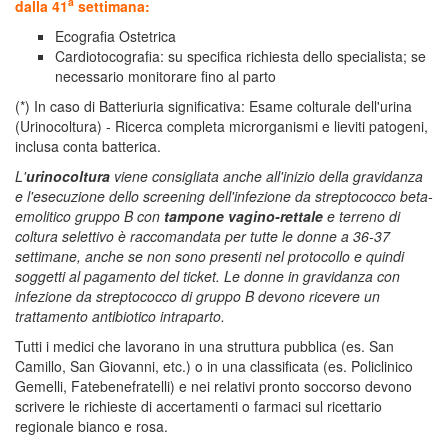
a
dalla 41
settimana:
Ecografia Ostetrica
Cardiotocografia: su specifica richiesta dello specialista; se
necessario monitorare fino al parto
(*) In caso di Batteriuria significativa: Esame colturale dell'urina
(Urinocoltura) - Ricerca completa microrganismi e lieviti patogeni,
inclusa conta batterica.
L'
urinocoltura
viene consigliata anche all'inizio della gravidanza
e l'esecuzione dello screening dell'infezione da streptococco beta-
emolitico gruppo B con
tampone vagino-rettale
e terreno di
coltura selettivo è raccomandata per tutte le donne a 36-37
settimane, anche se non sono presenti nel protocollo e quindi
soggetti al pagamento del ticket. Le donne in gravidanza con
infezione da streptococco di gruppo B devono ricevere un
trattamento antibiotico intraparto.
Tutti i medici che lavorano in una struttura pubblica (es. San
Camillo, San Giovanni, etc.) o in una classificata (es. Policlinico
Gemelli, Fatebenefratelli) e nei relativi pronto soccorso devono
scrivere le richieste di accertamenti o farmaci sul ricettario
regionale bianco e rosa.