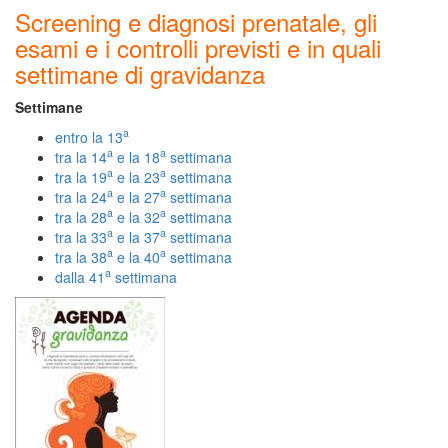
Screening e diagnosi prenatale, gli
esami e i controlli previsti e in quali
settimane di gravidanza
Settimane
a
entro la 13
a
a
tra la 14
e la 18
settimana
a
a
tra la 19
e la 23
settimana
a
a
tra la 24
e la 27
settimana
a
a
tra la 28
e la 32
settimana
a
a
tra la 33
e la 37
settimana
a
a
tra la 38
e la 40
settimana
a
dalla 41
settimana