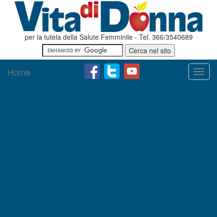
per la tutela della Salute Femminile - Tel. 366/3540689
Home
Toggl
navig