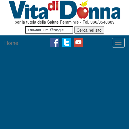
per la tutela della Salute Femminile - Tel. 366/3540689
Home
Toggl
navig