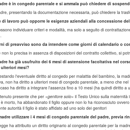
adre è in congedo parentale e si ammala può chiedere di sospend
adre, presentando la documentazione necessaria, può chiedere la trasfo
re di lavoro può opporre le esigenze aziendali alla concessione d
ossono individuare criteri e modalità, ma solo a seguito di contrattazion
.
orni di preavviso sono da intendere come giorni di calendario o co
non lo precisa in assenza di disposizioni del contratto collettivo, si potre
dre ha già usufruito dei 6 mesi di astensione facoltativa nel corso
i ulteriori mesi?
stando l'eventuale diritto al congedo per malattia del bambino, la madre
iva, non ha diritto a ulteriori mesi di congedo parentale, a meno che nel
caso ha diritto a integrare l'assenza fino a 10 mesi (ha quindi diritto a u
tenuto presente che per «
genitore solo»
il Testo Unico sulla maternità i
 è morto, ha abbandonato il figlio oppure non lo ha riconosciuto ovver
e autorità il figlio è stato affidato ad uno solo dei genitori
madre utilizzare i 4 mesi di congedo parentale del padre, previa ri
egge ha attribuito un diritto originario al congedo parentale per la madre