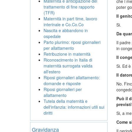
Maternità e anticipazione del
che i me
trattamento di fine rapporto
poter go
(TFR)
Il genit
Maternità in part time, lavoro
interinale e Co.Co.Co
Si.
Nascita e abbandono in
Da quand
ospedale
Parto plurimo: riposi giornalieri
Il padre
per allattamento
in conge
Retribuzione in maternità
Il cong
Riconoscimento in Italia di
maternità surrogata valida
Si. Ed è 
all'estero
Il dato
Riposi giornalieri allattamento:
domande e risposte
No. Finc
Riposi giornalieri per
congedo,
allattamento
Può il 
Tutela della maternità e
previsti
dell'infanzia: informazioni utili sui
diritti
Si, a me
Come si
Gravidanza
Il perio