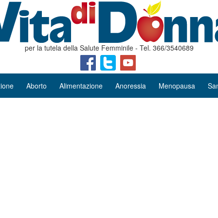
per la tutela della Salute Femminile - Tel. 366/3540689
ione
Aborto
Alimentazione
Anoressia
Menopausa
San