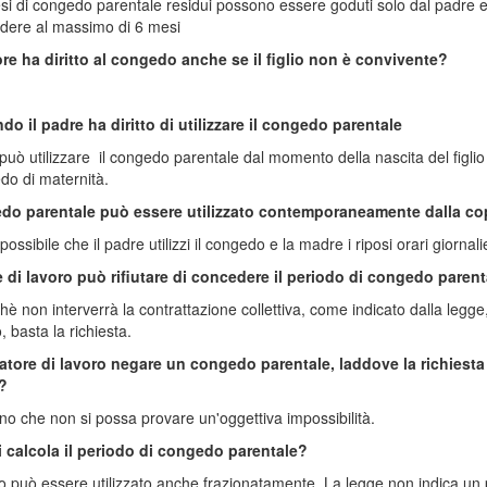
si di congedo parentale residui possono essere goduti solo dal padre e
dere al massimo di 6 mesi
ore ha diritto al congedo anche se il figlio non è convivente?
o il padre ha diritto di utilizzare il congedo parentale
 può utilizzare il congedo parentale dal momento della nascita del figli
do di maternità.
edo parentale può essere utilizzato contemporaneamente dalla cop
possibile che il padre utilizzi il congedo e la madre i riposi orari giornal
re di lavoro può rifiutare di concedere il periodo di congedo paren
hè non interverrà la contrattazione collettiva, come indicato dalla legge, 
 basta la richiesta.
datore di lavoro negare un congedo parentale, laddove la richiesta
?
no che non si possa provare un'oggettiva impossibilità.
 calcola il periodo di congedo parentale?
do può essere utilizzato anche frazionatamente. La legge non indica un 