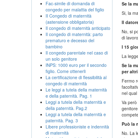
Fac-simile di domanda di
Se la m
congedo per malattia del figlio
Si, la m
II Congedo di maternità
(astensione obbligatoria)
Il dato
Il congedo di maternità anticipato
No, si p
Il congedo di maternità: parto
di lavoro
prematuro e decesso del
bambino
I 15 gi
Il congedo parentale nel caso di
La legge 
un solo genitore
INPS: 1000 euro per il secondo
Se la ma
figlio. Come ottenerli
per altr
La certificazione di flessibilità al
Fermo re
congedo di maternità
facoltat
Le leggi a tutela della maternità
nel qual 
e della paternità. Pag. 1
Leggi a tutela della maternità e
Va però 
della paternità. Pag.2
genitore
Leggi a tutela della maternità e
competent
paternità. Pag. 3
Può la 
Libere professioniste e indennità
di maternità
No. La l