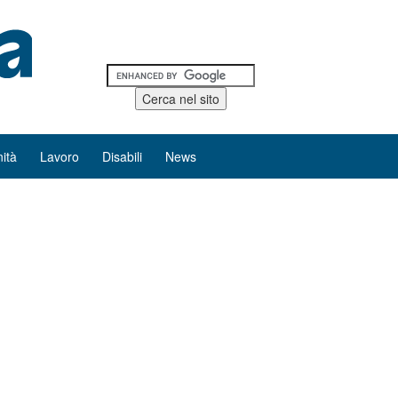
ità
Lavoro
Disabili
News