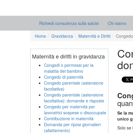
Richiedi consulenza sulla salute
Chi siamo
Home
Gravidanza
Maternità e Diritti
Congedo 
Con
Maternità e diritti in gravidanza
dom
Congedi o permessi per la
malattia del bambino
Congedo di paternità
Congedo parentale (astensione
facoltativa)
Cong
Congedo parentale (astensione
facoltativa): domande e risposte
quant
Congedo per maternità per
lavoratrici sospese o disoccupate
Se la m
Contribuzione in maternità
unico g
Domanda per riposi giornalieri
Solo se 
(allattamento)