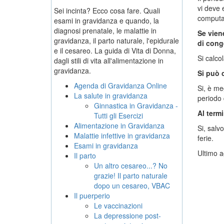
vi deve 
Sei incinta? Ecco cosa fare. Quali
computat
esami in gravidanza e quando, la
diagnosi prenatale, le malattie in
Se vien
gravidanza, il parto naturale, l'epidurale
di con
e il cesareo. La guida di Vita di Donna,
Si calcol
dagli stili di vita all'alimentazione in
gravidanza.
Si può 
Agenda di Gravidanza Online
Si, è me
La salute in gravidanza
periodo 
Ginnastica in Gravidanza -
Al termi
Tutti gli Esercizi
Alimentazione in Gravidanza
Si, salv
Malattie infettive in gravidanza
ferie.
Esami in gravidanza
Ultimo a
Il parto
Un altro cesareo...? No
grazie! Il parto naturale
dopo un cesareo, VBAC
Il puerperio
Le vaccinazioni
La depressione post-