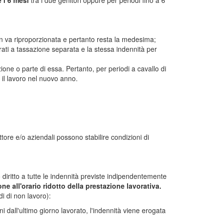
 i 6 mesi
tra i due genitori oppure per periodi fino a 6
non va riproporzionata e pertanto resta la medesima;
trati a tassazione separata e la stessa indennità per
zione o parte di essa. Pertanto, per periodi a cavallo di
 il lavoro nel nuovo anno.
ore e/o aziendali possono stabilire condizioni di
diritto a tutte le indennità previste indipendentemente
e all'orario ridotto della prestazione lavorativa.
di di non lavoro):
ni dall'ultimo giorno lavorato, l'indennità viene erogata