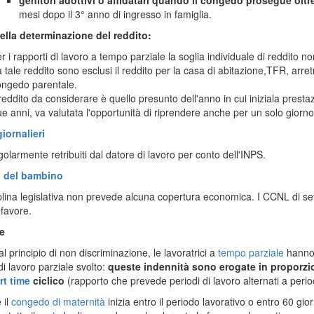
genitori adottivi o affidatari
quando il congedo prosegue oltre
mesi dopo il 3° anno di ingresso in famiglia.
della determinazione del reddito:
r i rapporti di lavoro a tempo parziale la soglia individuale di reddito 
 tale reddito sono esclusi il reddito per la casa di abitazione,TFR, arre
ongedo parentale.
 reddito da considerare è quello presunto dell'anno in cui iniziala presta
e anni, va valutata l'opportunità di riprendere anche per un solo giorno
iornalieri
olarmente retribuiti dal datore di lavoro per conto dell'INPS.
a del bambino
plina legislativa non prevede alcuna copertura economica. I CCNL di sett
 favore.
e
al principio di non discriminazione, le lavoratrici a
tempo parziale
hanno 
di lavoro parziale svolto:
queste indennità sono erogate in proporzion
rt time
ciclico
(rapporto che prevede periodi di lavoro alternati a perio
 il
congedo di maternità
inizia entro il periodo lavorativo o entro 60 gior