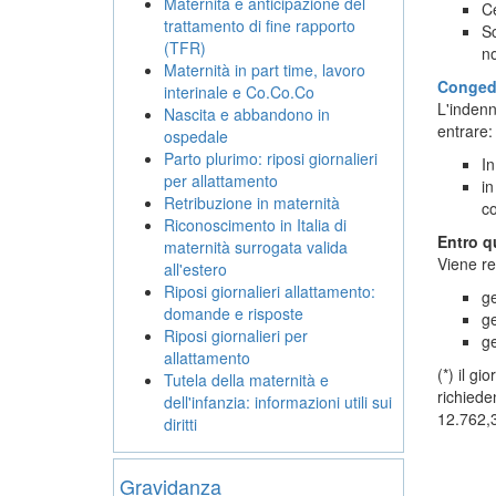
Maternità e anticipazione del
Ce
trattamento di fine rapporto
Sc
(TFR)
no
Maternità in part time, lavoro
Conged
interinale e Co.Co.Co
L'indenn
Nascita e abbandono in
entrare:
ospedale
Parto plurimo: riposi giornalieri
In
per allattamento
in
Retribuzione in maternità
co
Riconoscimento in Italia di
Entro 
maternità surrogata valida
Viene re
all'estero
Riposi giornalieri allattamento:
ge
domande e risposte
ge
Riposi giornalieri per
ge
allattamento
(*) il g
Tutela della maternità e
richiede
dell'infanzia: informazioni utili sui
12.762,
diritti
Gravidanza