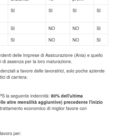
SI
SI
SI
SI
SI
NO
NO
SI
SI
NO
NO
SI
endenti delle Imprese di Assicurazione (Ania) e quello
di di assenza per la loro maturazione.
denziali a favore delle lavoratrici, solo poche aziende
i di carriera.
NPS la seguente indennità:
80% dell'ultima
lle altre mensilità aggiuntive) precedente l'inizio
 trattamento economico di miglior favore con
 lavoro per: