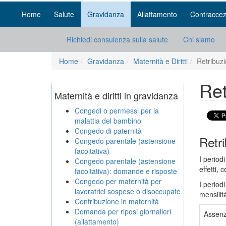
Home
Salute
Gravidanza
Allattamento
Contraccez
Richiedi consulenza sulla salute
Chi siamo
Home
Gravidanza
Maternità e Diritti
Retribuzi
Ret
Maternità e diritti in gravidanza
Congedi o permessi per la
malattia del bambino
Congedo di paternità
Retri
Congedo parentale (astensione
facoltativa)
I period
Congedo parentale (astensione
effetti, 
facoltativa): domande e risposte
Congedo per maternità per
I period
lavoratrici sospese o disoccupate
mensilit
Contribuzione in maternità
Domanda per riposi giornalieri
Assen
(allattamento)