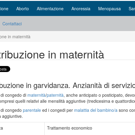
ione
Aborto
Alimentazione
Anoressia
Menopausa
San
Contattaci
one in maternità
ribuzione in maternità
buzione in garvidanza. Anzianità di servizi
i di congedo di
maternità
/
paternità
, anche anticipato o posticipato, devon
compresi quelli relativi alle mensilità aggiuntive (tredicesima e quattordi
i di congedo
parentale
ed i congedi per
malattia del bambino/a
sono com
à aggiuntive.
za
Trattamento economico