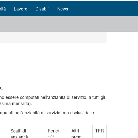
ità
Lavoro
Disabili
News
o.
o essere computati nell'anzianità di servizio, a tutti gli
cesima mensilità).
putati nell'anzianità di servizio, ma esclusi dalle
Scatti di
Ferie/
Altri
TFR
anzianità
13^
premi