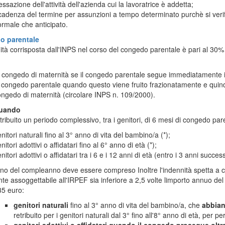
ssazione dell'attività dell'azienda cui la lavoratrice è addetta;
adenza del termine per assunzioni a tempo determinato purchè si verifi
rmale che anticipato.
o parentale
ità corrisposta dall'INPS nel corso del congedo parentale è pari al 30% d
 congedo di maternità se il congedo parentale segue immediatamente i
 congedo parentale quando questo viene fruito frazionatamente e quindi
ngedo di maternità (circolare INPS n. 109/2000).
quando
tribuito un periodo complessivo, tra i genitori, di 6 mesi di congedo par
nitori naturali fino al 3° anno di vita del bambino/a (*);
nitori adottivi o affidatari fino al 6° anno di età (*);
nitori adottivi o affidatari tra i 6 e i 12 anni di età (entro i 3 anni success
iorno del compleanno deve essere compreso Inoltre l'indennità spetta a 
nte assoggettabile all'IRPEF sia inferiore a 2,5 volte limporto annuo del
35 euro:
genitori naturali
fino al 3° anno di vita del bambino/a, che
abbian
retribuito per i genitori naturali dal 3° fino all'8° anno di età, per 