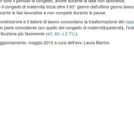
r tutto il periodo di congedo, anche durante la fase non lavorativa;
 il congedo di maternità inizia oltre il 60° giorno dall'ultimo giorno lavo
rante le fasi lavorative e non compete durante le pause.
voratrice/ore e il datore di lavoro concordano la trasformazione del
rapp
in parte coincidente con quello del congedo di maternità/paternità, l'in
tribuzione più favorevole (
art. 60, c.2 TU.
).
ggiornamento: maggio 2012 a cura dell'avv. Laura Marino.