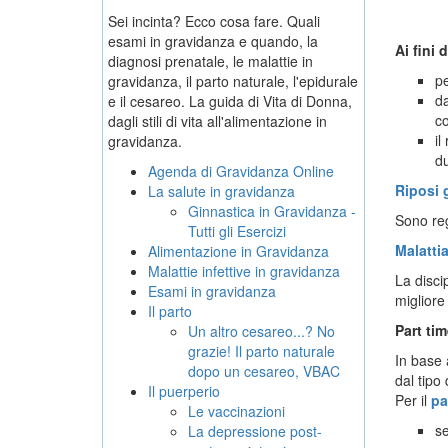
Sei incinta? Ecco cosa fare. Quali
esami in gravidanza e quando, la
Ai fini 
diagnosi prenatale, le malattie in
pe
gravidanza, il parto naturale, l'epidurale
da
e il cesareo. La guida di Vita di Donna,
c
dagli stili di vita all'alimentazione in
il
gravidanza.
du
Agenda di Gravidanza Online
Riposi g
La salute in gravidanza
Ginnastica in Gravidanza -
Sono reg
Tutti gli Esercizi
Malatti
Alimentazione in Gravidanza
Malattie infettive in gravidanza
La disci
Esami in gravidanza
migliore
Il parto
Part tim
Un altro cesareo...? No
grazie! Il parto naturale
In base 
dopo un cesareo, VBAC
dal tipo 
Il puerperio
Per il
pa
Le vaccinazioni
se
La depressione post-