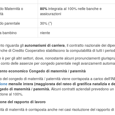
o Maternità o
80%
integrata al 100% nelle banche e
tà
assicurazioni
o parentale
30% (*)
ia bambino
niente
to riguarda gli
automatismi di carriera
, il contratto nazionale dei dip
nche di Credito Cooperativo stabiliscono la computabilità di tutti i perio
 è per gli altri settori, dove, nonostante alcuni pronunciamenti giurispru
conto delle assenze per congedo parentale negli avanzamenti automatic
mento economico
Congedo di maternità / paternità
o del congedo di maternità / paternità viene corrisposta a carico dell'I
zione
mensile intera (maggiorata del rateo di gratifica natalizia e de
gedo di maternità / paternità.
Alcuni contratti aziendali prevedono un
azione al 100%.
one del rapporto di lavoro
ità di maternità è corrisposta anche nei casi risoluzione del rapporto di