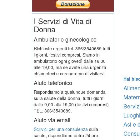
I Servizi di Vita di
Donna
Ambulatorio ginecologico
Richieste urgenti tel. 366/3540689 tutti
i giorni, festivi compresi. Siamo in
ambulatorio ogni giovedì dalle 16,00
alle 19,00, ma se avete una urgenza
chiameteci e cercheremo di visitarvi.
Hai bis
Aiuto telefonico
Alimen
Rispondiamo a qualunque domanda
Matern
sulla salute della donna, tutti i giorni
dalle 9,00 alle 19,00 (festivi compresi).
Serviz
TEL. 366/3540689.
Luoghi
Aiuto via email
Asl e 
Scrivici per una consulenza
sulla
Consult
salute, rispondiamo entro 24 ore.