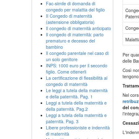
Fac-simile di domanda di
congedo per malattia del figlio
Conged
II Congedo di maternità
Paterni
(astensione obbligatoria)
Conged
Il congedo di maternità anticipato
Il congedo di maternità: parto
Malatt
prematuro e decesso del
bambino
Il congedo parentale nel caso di
Per quan
un solo genitore
delle Ba
INPS: 1000 euro per il secondo
Così non
figlio. Come ottenerli
tengono 
La certificazione di flessibilità al
congedo di maternità
Tratta
Le leggi a tutela della maternità
Nel cors
e della paternità. Pag. 1
retribu
Leggi a tutela della maternità e
del con
della paternità. Pag.2
l'integr
Leggi a tutela della maternità e
paternità. Pag. 3
Cessazi
Libere professioniste e indennità
L'indenn
di maternità